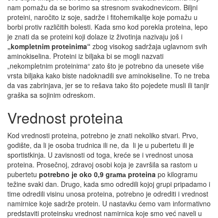
nam pomažu da se borimo sa stresnom svakodnevicom. Biljni
proteini, naročito iz soje, sadrže i fitohemikalije koje pomažu u
borbi protiv različitih bolesti. Kada smo kod porekla proteina, lepo
je znati da se proteini koji dolaze iz životinja nazivaju još i
„kompletnim proteinima“
zbog visokog sadržaja uglavnom svih
aminokiselina. Proteini iz biljaka bi se mogli nazvati
„nekompletnim proteinima“ zato što je potrebno da unesete više
vrsta biljaka kako biste nadoknadili sve aminokiseline. To ne treba
da vas zabrinjava, jer se to rešava tako što pojedete musli ili tanjir
graška sa sojinim odreskom.
Vrednost proteina
Kod vrednosti proteina, potrebno je znati nekoliko stvari. Prvo,
godište, da li je osoba trudnica ili ne, da li je u pubertetu ili je
sportistkinja. U zavisnosti od toga, kreće se i vrednost unosa
proteina. Prosečnoj, zdravoj osobi koja je završila sa rastom u
pubertetu
potrebno je oko 0,9 grаmа proteina
po kilogramu
težine svaki dan. Drugo, kada smo odredili kojoj grupi pripadamo i
time odredili visinu unosa proteina, potrebno je odrediti i vrednost
namirnice koje sadrže protein. U nastavku ćemo vam informativno
predstaviti proteinsku vrednost namirnica koje smo već naveli u