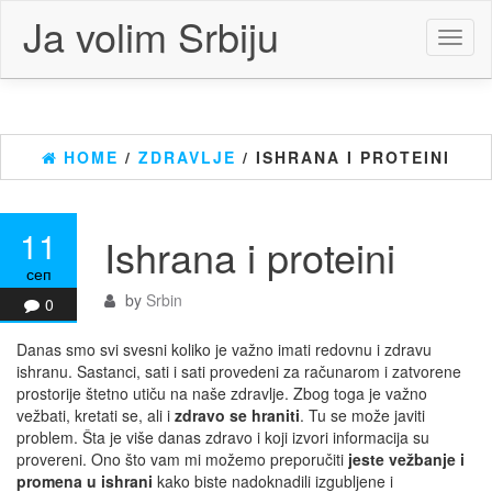
Skip
Ja volim Srbiju
to
Toggl
the
naviga
content
HOME
/
ZDRAVLJE
/ ISHRANA I PROTEINI
11
Ishrana i proteini
сеп
by
Srbin
0
Danas smo svi svesni koliko je važno imati redovnu i zdravu
ishranu. Sastanci, sati i sati provedeni za računarom i zatvorene
prostorije štetno utiču na naše zdravlje. Zbog toga je važno
vežbati, kretati se, ali i
zdravo se hraniti
. Tu se može javiti
problem. Šta je više danas zdravo i koji izvori informacija su
provereni. Ono što vam mi možemo preporučiti
jeste vežbanje i
promena u ishrani
kako biste nadoknadili izgubljene i