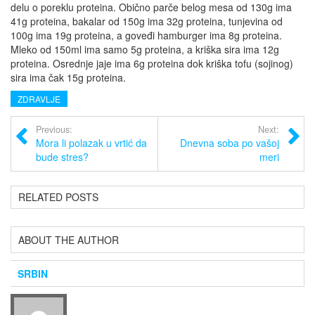
delu o poreklu proteina. Obično parče belog mesa od 130g ima
41g proteina, bakalar od 150g ima 32g proteina, tunjevina od
100g ima 19g proteina, a goveđi hamburger ima 8g proteina.
Mleko od 150ml ima samo 5g proteina, a kriška sira ima 12g
proteina. Osrednje jaje ima 6g proteina dok kriška tofu (sojinog)
sira ima čak 15g proteina.
ZDRAVLJE
Previous:
Next:
Mora li polazak u vrtić da
Dnevna soba po vašoj
bude stres?
meri
RELATED POSTS
ABOUT THE AUTHOR
SRBIN