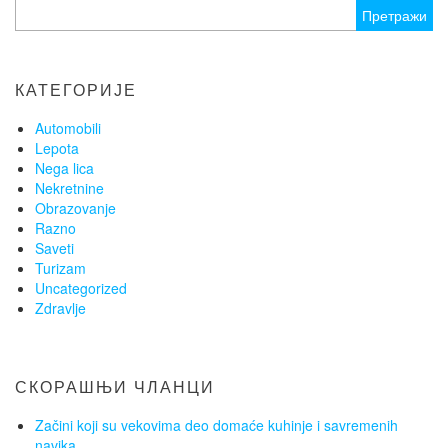
Претрага
за:
КАТЕГОРИЈЕ
Automobili
Lepota
Nega lica
Nekretnine
Obrazovanje
Razno
Saveti
Turizam
Uncategorized
Zdravlje
СКОРАШЊИ ЧЛАНЦИ
Začini koji su vekovima deo domaće kuhinje i savremenih
navika