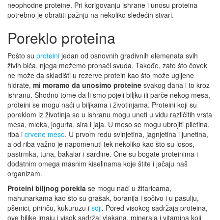
neophodne proteine. Pri korigovanju ishrane i unosu proteina
potrebno je obratiti pažnju na nekoliko sledećih stvari.
Poreklo proteina
Pošto su
proteini
jedan od osnovnih gradivnih elemenata svih
živih bića, njega možemo pronaći svuda. Takođe, zato što čovek
ne može da skladišti u rezerve protein kao što može ugljene
hidrate,
mi moramo da unosimo proteine
svakog dana i to kroz
ishranu. Shodno tome da li smo pojeli biljku ili parče nekog mesa,
proteini se mogu naći u biljkama i životinjama. Proteini koji su
poreklom iz životinja se u ishranu mogu uneti u vidu različitih vrsta
mesa, mleka, jogurta, sira i jaja. U meso se mogu ubrojiti piletina,
riba i
crvene meso
. U prvom redu svinjetina, jagnjetina i junetina,
a od riba važno je napomenuti tek nekoliko kao što su losos,
pastrmka, tuna, bakalar i sardine. One su bogate proteinima i
dodatnim omega masnim kiselinama koje štite i jačaju naš
organizam.
Proteini biljnog porekla
se mogu naći u žitaricama,
mahunarkama kao što su grašak, boranija i sočivo i u pasulju,
pšenici, pirinču, kukuruzu i
soji
. Pored visokog sadržaja proteina,
ove biljke imaju i visok sadržaj vlakana, minerala i vitamina koji