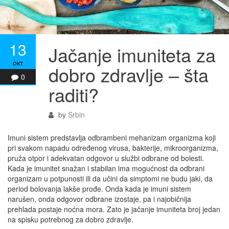
13
Jačanje imuniteta za
окт
dobro zdravlje – šta
0
raditi?
by
Srbin
Imuni sistem predstavlja odbrambeni mehanizam organizma koji
pri svakom napadu određenog virusa, bakterije, mikroorganizma,
pruža otpor i adekvatan odgovor u službi odbrane od bolesti.
Kada je imunitet snažan i stabilan ima mogućnost da odbrani
organizam u potpunosti ili da učini da simptomi ne budu jaki, da
period bolovanja lakše prođe. Onda kada je imuni sistem
narušen, onda odgovor odbrane izostaje, pa i najobičnija
prehlada postaje noćna mora. Zato je jačanje imuniteta broj jedan
na spisku potrebnog za dobro zdravlje.