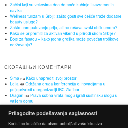
Začini koji su vekovima deo domaće kuhinje i savremenih
navika
Wellness turizam u Srbiji: zašto gosti sve češće traže dodatne
beauty usluge?
Zašto nam putovanje prija, ali ne rešava svaki oblik umora?
Kako se pripremiti za aktivan vikend u prirodi širom Srbije?
Boje za fasadu – kako jedna greška može povećati troškove
održavanja?
СКОРАШЊИ КОМЕНТАРИ
Sima
на
Kako unaprediti svoj prostor
Lejla
на
Održana druga konferencija o inovacijama u
poljoprivredi u organizaciji IBC Zlatibor
Dragan
на
Prava sobna vrata mogu igrati suštinsku ulogu u
vašem domu
Sima
на
Koje opcije se nude za pronalazak posla ukoliko
Prilagodite podešavanja saglasnosti
nemate radnog iskustva
Sima
на
Želite da smršate, a da Vam to ne bude opterećenje?
Koristimo kolačiće da bismo poboljšali vaše iskustvo
Za to su najbolji sobni bicikli