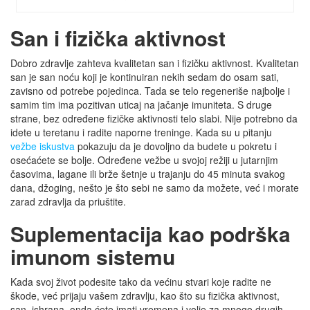
San i fizička aktivnost
Dobro zdravlje zahteva kvalitetan san i fizičku aktivnost. Kvalitetan
san je san noću koji je kontinuiran nekih sedam do osam sati,
zavisno od potrebe pojedinca. Tada se telo regeneriše najbolje i
samim tim ima pozitivan uticaj na jačanje imuniteta. S druge
strane, bez određene fizičke aktivnosti telo slabi. Nije potrebno da
idete u teretanu i radite naporne treninge. Kada su u pitanju
vežbe iskustva
pokazuju da je dovoljno da budete u pokretu i
osećaćete se bolje. Određene vežbe u svojoj režiji u jutarnjim
časovima, lagane ili brže šetnje u trajanju do 45 minuta svakog
dana, džoging, nešto je što sebi ne samo da možete, već i morate
zarad zdravlja da priuštite.
Suplementacija kao podrška
imunom sistemu
Kada svoj život podesite tako da većinu stvari koje radite ne
škode, već prijaju vašem zdravlju, kao što su fizička aktivnost,
san, ishrana, onda ćete imati vremena i volje za mnogo drugih