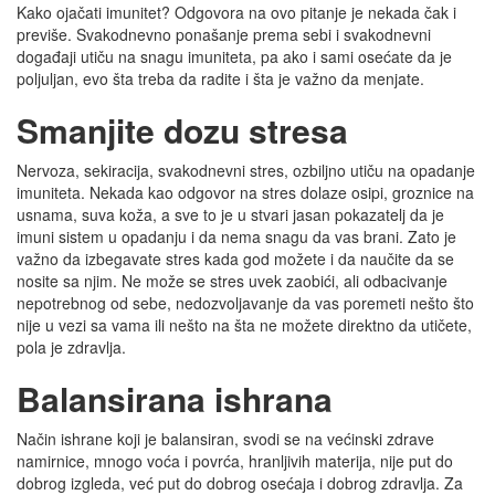
Kako ojačati imunitet? Odgovora na ovo pitanje je nekada čak i
previše. Svakodnevno ponašanje prema sebi i svakodnevni
događaji utiču na snagu imuniteta, pa ako i sami osećate da je
poljuljan, evo šta treba da radite i šta je važno da menjate.
Smanjite dozu stresa
Nervoza, sekiracija, svakodnevni stres, ozbiljno utiču na opadanje
imuniteta. Nekada kao odgovor na stres dolaze osipi, groznice na
usnama, suva koža, a sve to je u stvari jasan pokazatelj da je
imuni sistem u opadanju i da nema snagu da vas brani. Zato je
važno da izbegavate stres kada god možete i da naučite da se
nosite sa njim. Ne može se stres uvek zaobići, ali odbacivanje
nepotrebnog od sebe, nedozvoljavanje da vas poremeti nešto što
nije u vezi sa vama ili nešto na šta ne možete direktno da utičete,
pola je zdravlja.
Balansirana ishrana
Način ishrane koji je balansiran, svodi se na većinski zdrave
namirnice, mnogo voća i povrća, hranljivih materija, nije put do
dobrog izgleda, već put do dobrog osećaja i dobrog zdravlja. Za