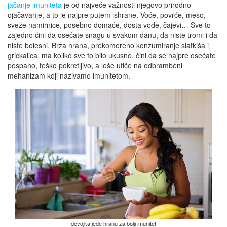
jačanje imuniteta
je od najveće važnosti njegovo prirodno
ojačavanje, a to je najpre putem ishrane. Voće, povrće, meso,
sveže namirnice, posebno domaće, dosta vode, čajevi… Sve to
zajedno čini da osećate snagu u svakom danu, da niste tromi i da
niste bolesni. Brza hrana, prekomereno konzumiranje slatkiša i
grickalica, ma koliko sve to bilo ukusno, čini da se najpre osećate
pospano, teško pokretljivo, a loše utiče na odbrambeni
mehanizam koji nazivamo imunitetom.
devojka jede hranu za bolji imunitet