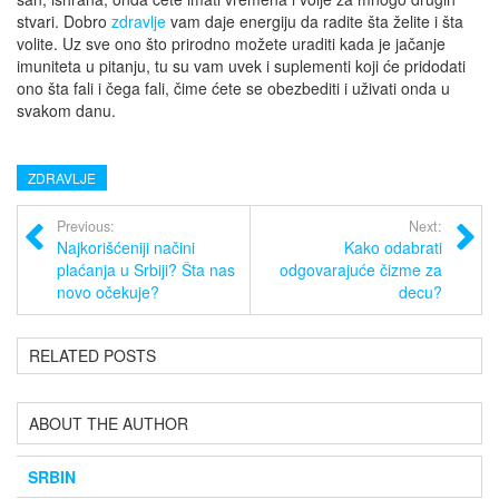
stvari. Dobro
zdravlje
vam daje energiju da radite šta želite i šta
volite. Uz sve ono što prirodno možete uraditi kada je jačanje
imuniteta u pitanju, tu su vam uvek i suplementi koji će pridodati
ono šta fali i čega fali, čime ćete se obezbediti i uživati onda u
svakom danu.
ZDRAVLJE
Previous:
Next:
Najkorišćeniji načini
Kako odabrati
plaćanja u Srbiji? Šta nas
odgovarajuće čizme za
novo očekuje?
decu?
RELATED POSTS
ABOUT THE AUTHOR
SRBIN