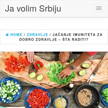
Skip
Ja volim Srbiju
to
Toggl
the
naviga
content
HOME
/
ZDRAVLJE
/ JAČANJE IMUNITETA ZA
DOBRO ZDRAVLJE – ŠTA RADITI?