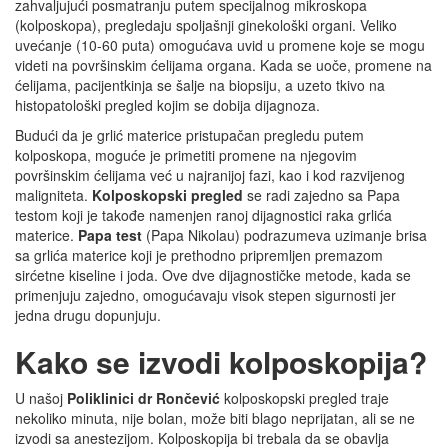
zahvaljujući posmatranju putem specijalnog mikroskopa
(kolposkopa), pregledaju spoljašnji ginekološki organi. Veliko
uvećanje (10-60 puta) omogućava uvid u promene koje se mogu
videti na površinskim ćelijama organa. Kada se uoče, promene na
ćelijama, pacijentkinja se šalje na biopsiju, a uzeto tkivo na
histopatološki pregled kojim se dobija dijagnoza.
Budući da je grlić materice pristupačan pregledu putem
kolposkopa, moguće je primetiti promene na njegovim
površinskim ćelijama već u najranijoj fazi, kao i kod razvijenog
maligniteta.
Kolposkopski pregled
se radi zajedno sa Papa
testom koji je takođe namenjen ranoj dijagnostici raka grlića
materice.
Papa test
(Papa Nikolau) podrazumeva uzimanje brisa
sa grlića materice koji je prethodno pripremljen premazom
sirćetne kiseline i joda. Ove dve dijagnostičke metode, kada se
primenjuju zajedno, omogućavaju visok stepen sigurnosti jer
jedna drugu dopunjuju.
Kako se izvodi kolposkopija?
U našoj
Poliklinici dr Rončević
kolposkopski pregled traje
nekoliko minuta, nije bolan, može biti blago neprijatan, ali se ne
izvodi sa anestezijom. Kolposkopija bi trebala da se obavlja