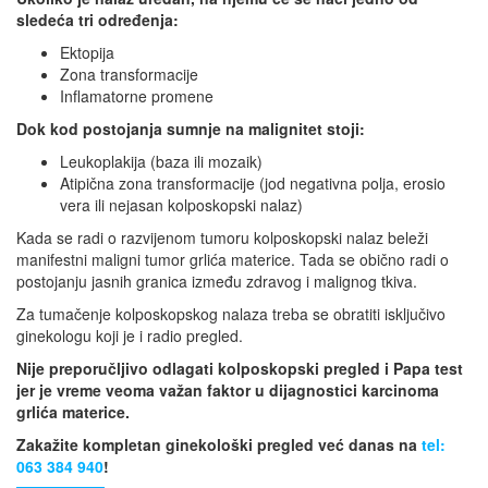
sledeća tri određenja:
Ektopija
Zona transformacije
Inflamatorne promene
Dok kod postojanja sumnje na malignitet stoji:
Leukoplakija (baza ili mozaik)
Atipična zona transformacije (jod negativna polja, erosio
vera ili nejasan kolposkopski nalaz)
Kada se radi o razvijenom tumoru kolposkopski nalaz beleži
manifestni maligni tumor grlića materice. Tada se obično radi o
postojanju jasnih granica između zdravog i malignog tkiva.
Za tumačenje kolposkopskog nalaza treba se obratiti isključivo
ginekologu koji je i radio pregled.
Nije preporučljivo odlagati kolposkopski pregled i Papa test
jer je vreme veoma važan faktor u dijagnostici karcinoma
grlića materice.
Zakažite kompletan ginekološki pregled već danas na
tel:
063 384 940
!