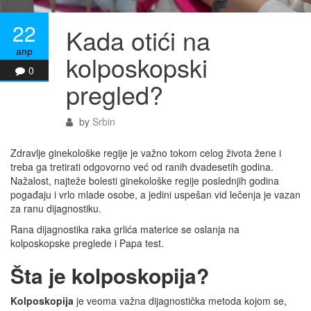
22
Kada otići na
апр
kolposkopski
0
pregled?
by
Srbin
Zdravlje ginekološke regije je važno tokom celog života žene i
treba ga tretirati odgovorno već od ranih dvadesetih godina.
Nažalost, najteže bolesti ginekološke regije poslednjih godina
pogađaju i vrlo mlade osobe, a jedini uspešan vid lečenja je vazan
za ranu dijagnostiku.
Rana dijagnostika raka grlića materice se oslanja na
kolposkopske preglede i Papa test.
Šta je kolposkopija?
Kolposkopija
je veoma važna dijagnostička metoda kojom se,