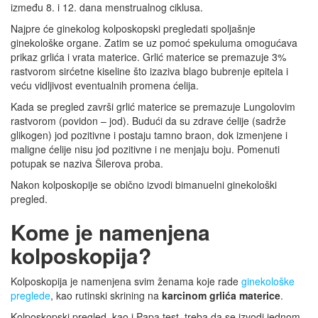
između 8. i 12. dana menstrualnog ciklusa.
Najpre će ginekolog kolposkopski pregledati spoljašnje
ginekološke organe. Zatim se uz pomoć spekuluma omogućava
prikaz grlića i vrata materice. Grlić materice se premazuje 3%
rastvorom sirćetne kiseline što izaziva blago bubrenje epitela i
veću vidljivost eventualnih promena ćelija.
Kada se pregled završi grlić materice se premazuje Lungolovim
rastvorom (povidon – jod). Budući da su zdrave ćelije (sadrže
glikogen) jod pozitivne i postaju tamno braon, dok izmenjene i
maligne ćelije nisu jod pozitivne i ne menjaju boju. Pomenuti
potupak se naziva Šilerova proba.
Nakon kolposkopije se obično izvodi bimanuelni ginekološki
pregled.
Kome je namenjena
kolposkopija?
Kolposkopija je namenjena svim ženama koje rade
ginekološke
preglede
, kao rutinski skrining na
karcinom grlića materice
.
Kolposkopski pregled, kao i Papa test, treba da se izvodi jednom