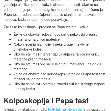
godišnje ukoliko nema nikakvih simptoma bolesti. Ukoliko se
primete manje promene na grliću materice (ranice), pri čemu je
Papa test uredan, uobičajeno je da se stanje prati na svaka tri
meseca, kada se obe metode ponavljaju.
Zakažite kolposkopski pregled sa Papa testom ukoliko:
Želite da obavite redovan godišnji ginekološki pregled
Imate ranu na grliću materice
Nakon lečenja hlamidije ili neke druge infektivne
ginekološke bolesti
Ukoliko ste imali intervenciju uklanjanja ranice na grliću
materice pre tri meseca
Ukoliko ste imali operaciju ili drugu intervenciju na grliću
materice
Želite da obavite prvi kolposkopski pregled i Papa test šest
meseci nakon porođaja
Ukoliko se pojavi krvarenje između ciklusa ili druge tegobe
u maloj karlici
Kolposkopija i Papa test
Iskustvo ginekologa u našoj
Poliklinici dr Rončević
je pokazalo da