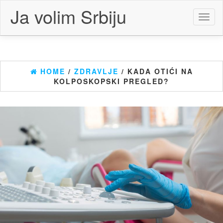
Skip
Ja volim Srbiju
to
Toggl
the
naviga
content
HOME
/
ZDRAVLJE
/ KADA OTIĆI NA
KOLPOSKOPSKI PREGLED?