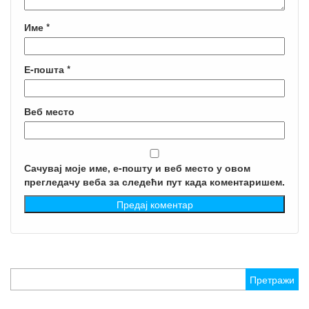
Име
*
Е-пошта
*
Веб место
Сачувај моје име, е-пошту и веб место у овом
прегледачу веба за следећи пут када коментаришем.
Претрага
за: