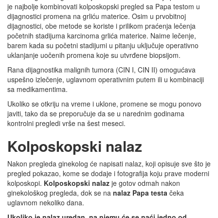
je najbolje kombinovati kolposkopski pregled sa Papa testom u
dijagnostici promena na grliću materice. Osim u prvobitnoj
dijagnostici, obe metode se koriste i prilikom praćenja lečenja
početnih stadijuma karcinoma grlića materice. Naime lečenje,
barem kada su početni stadijumi u pitanju uključuje operativno
uklanjanje uočenih promena koje su utvrđene biopsijom.
Rana dijagnostika malignih tumora (CIN I, CIN II) omogućava
uspešno izlečenje, uglavnom operativnim putem ili u kombinaciji
sa medikamentima.
Ukoliko se otkriju na vreme i uklone, promene se mogu ponovo
javiti, tako da se preporučuje da se u narednim godinama
kontrolni pregledi vrše na šest meseci.
Kolposkopski nalaz
Nakon pregleda ginekolog će napisati nalaz, koji opisuje sve što je
pregled pokazao, kome se dodaje i fotografija koju prave moderni
kolposkopi.
Kolposkopski nalaz
je gotov odmah nakon
ginekološkog pregleda, dok se na
nalaz Papa testa
čeka
uglavnom nekoliko dana.
Ukoliko je nalaz uredan, na njemu će se naći jedno od