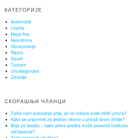
КАТЕГОРИЈЕ
Automobili
Lepota
Nega lica
Nekretnine
Obrazovanje
Razno
Saveti
Turizam
Uncategorized
Zdravlje
СКОРАШЊИ ЧЛАНЦИ
Zašto nam putovanje prija, ali ne rešava svaki oblik umora?
Kako se pripremiti za aktivan vikend u prirodi širom Srbije?
Boje za fasadu – kako jedna greška može povećati troškove
održavanja?
Zašto iznajmiti viljuškar?