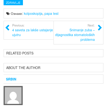
ZDRAVLJE
Ознаке:
kolposkopija
,
papa test
Previous:
Next:
4 saveta za lakše ustajanje
Snimanje zuba –
ujutru
dijagnostika stomatoloških
problema
RELATED POSTS
ABOUT THE AUTHOR
SRBIN