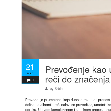
21
Prevođenje kao 
мар
reči do značenja
0
by
Srbin
Prevođenje je umetnost koja duboko razume i prenosi ni
delikatne alhemije reči nalazi se prevodilac, umetnik ko
poruku. U ovom kompleksnom i suptilnom procesu, sudski