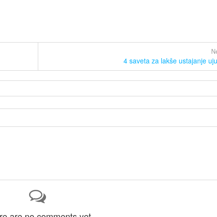
Ne
4 saveta za lakše ustajanje uju
re are no comments yet