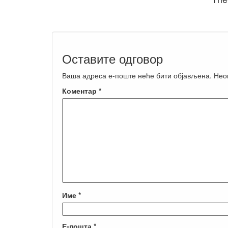
Оставите одговор
Ваша адреса е-поште неће бити објављена.
Нео
Коментар
*
Име
*
Е-пошта
*