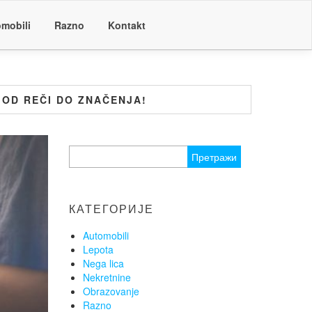
mobili
Razno
Kontakt
 OD REČI DO ZNAČENJA!
Претрага
за:
КАТЕГОРИЈЕ
Automobili
Lepota
Nega lica
Nekretnine
Obrazovanje
Razno