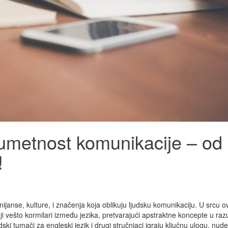
umetnost komunikacije – od
!
janse, kulture, i značenja koja oblikuju ljudsku komunikaciju. U srcu o
ji vešto kormilari između jezika, pretvarajući apstraktne koncepte u raz
 tumači za engleski jezik i drugi stručnjaci igraju ključnu ulogu, nude