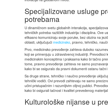
Specijalizovane usluge p
potrebama
U dinamičnom svetu globalnih interakcija, specijalizova
tehničkih potreba različitih industrija i disciplina. O
efikasno komuniciraju svoje poruke, bez obzira na jezi
oblasti, uključujući
medicinsko
, pravno, tehničko, nauč
Prvo, medicinsko prevođenje zahteva duboko razumevan
koji se primenjuju u zdravstvenoj industriji. Prevodioci
medicinskim konceptima i praksama kako bi tačno prenel
tome, pravno prevođenje zahteva ne samo poznavanje j
kako bi se osiguralo da pravni dokumenti ostanu tačni 
Sa druge strane, tehničko i naučno prevođenje uključuj
tehnički vodiči. Ovi prevodi zahtevaju ne samo preciz
učini pristupačnim i razumljivim ciljnoj publici. Prevodi
kako bi osigurali tačnost i kvalitet prevedenog materijal
Kulturološke nijanse u pr