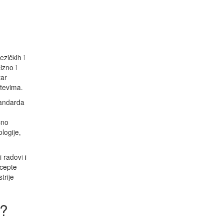
zičkih i
izno i
tar
htevima.
tandarda
čno
logije,
 radovi i
ncepte
trije
t?