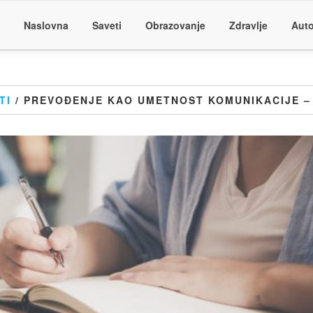
Naslovna
Saveti
Obrazovanje
Zdravlje
Auto
TI
/ PREVOĐENJE KAO UMETNOST KOMUNIKACIJE –