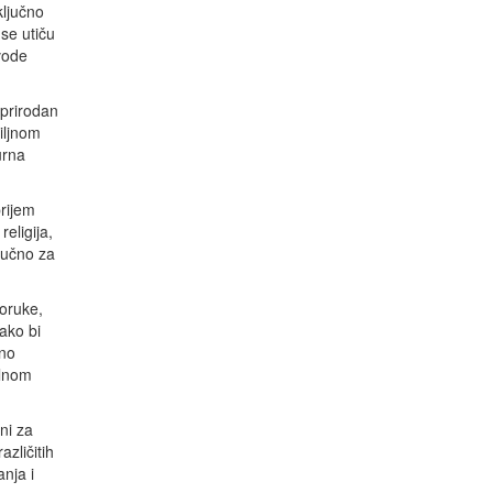
ključno
se utiču
vode
 prirodan
iljnom
urna
prijem
eligija,
ljučno za
oruke,
ako bi
vno
alnom
ni za
zličitih
nja i