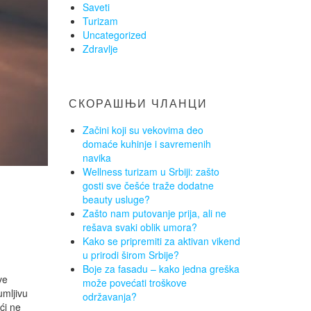
Saveti
Turizam
Uncategorized
Zdravlje
СКОРАШЊИ ЧЛАНЦИ
Začini koji su vekovima deo
domaće kuhinje i savremenih
navika
Wellness turizam u Srbiji: zašto
gosti sve češće traže dodatne
beauty usluge?
Zašto nam putovanje prija, ali ne
rešava svaki oblik umora?
Kako se pripremiti za aktivan vikend
u prirodi širom Srbije?
Boje za fasadu – kako jedna greška
ve
može povećati troškove
umljivu
održavanja?
ći ne