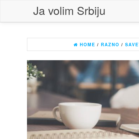
Skip
Ja volim Srbiju
to
the
content
HOME
/
RAZNO
/
SAVE