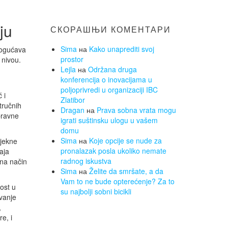
ju
СКОРАШЊИ КОМЕНТАРИ
Sima
на
Kako unaprediti svoj
mogućava
prostor
 nivou.
Lejla
на
Održana druga
konferencija o inovacijama u
poljoprivredi u organizaciji IBC
 i
Zlatibor
tručnih
Dragan
на
Prava sobna vrata mogu
pravne
igrati suštinsku ulogu u vašem
domu
Sima
на
Koje opcije se nude za
djekne
pronalazak posla ukoliko nemate
aja
radnog iskustva
 na način
Sima
на
Želite da smršate, a da
Vam to ne bude opterećenje? Za to
ost u
su najbolji sobni bicikli
vanje
,
e, i