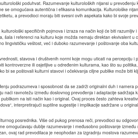
 kulturološki poduhvat. Razumevanje kulturoloških nijansi u prevođenju 
ime se omogućava autentična i efikasna komunikacija. Kulturološke nijan
etiketu, a prevodioci moraju biti svesni ovih aspekata kako bi svoje pre
lturološki specifičnih pojmova i izraza na način koji će biti razumljiv i
ma, šala i referenci na kulturu koje možda nemaju direktan ekvivalent u c
o lingvističku veštost, već i duboko razumevanje i poštovanje oba kult
vrednosti, stavova i društvenih normi koje mogu uticati na percepciju i 
 kontroverzne ili osjetljive u određenim kulturama, kao što su politika, r
o bi se poštovali kulturni stavovi i očekivanja ciljne publike može biti k
đenju podrazumeva i sposobnost da se zadrži originalni duh i namera p
raju naći ravnotežu između doslovnog prevođenja i adaptacije sadržaja k
 publikom na isti način kao i original. Ovaj proces često zahteva kreati
va“, interpretirajući suptilne sugestije i implikacije sadržane u origin
lturnog posrednika. Više od pukog prenosa reči, prevodioci su odgovor
čime omogućavaju dublje razumevanje i međusobno poštovanje između ra
ezan, ovaj rad prevodilaca je neophodan za izgradnju mostova razumeva