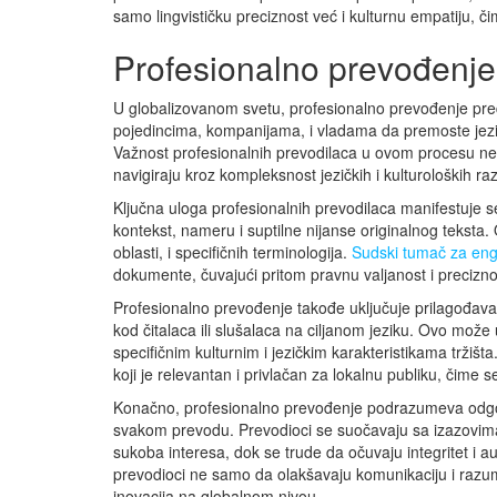
samo lingvističku preciznost već i kulturnu empatiju,
Profesionalno prevođenje
U globalizovanom svetu, profesionalno prevođenje pr
pojedincima, kompanijama, i vladama da premoste jezičk
Važnost profesionalnih prevodilaca u ovom procesu ne m
navigiraju kroz kompleksnost jezičkih i kulturoloških raz
Ključna uloga profesionalnih prevodilaca manifestuje se
kontekst, nameru i suptilne nijanse originalnog teksta.
oblasti, i specifičnih terminologija.
Sudski tumač za eng
dokumente, čuvajući pritom pravnu valjanost i precizn
Profesionalno prevođenje takođe uključuje prilagođavan
kod čitalaca ili slušalaca na ciljanom jeziku. Ovo može u
specifičnim kulturnim i jezičkim karakteristikama tržiš
koji je relevantan i privlačan za lokalnu publiku, čime
Konačno, profesionalno prevođenje podrazumeva odgovorn
svakom prevodu. Prevodioci se suočavaju sa izazovima 
sukoba interesa, dok se trude da očuvaju integritet i 
prevodioci ne samo da olakšavaju komunikaciju i razume
inovacija na globalnom nivou.