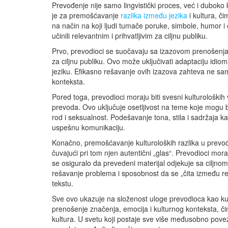
Prevođenje nije samo lingvistički proces, već i duboko
je za premošćavanje
razlika između jezika
i kultura, č
na način na koji ljudi tumače poruke, simbole, humor i 
učinili relevantnim i prihvatljivim za ciljnu publiku.
Prvo, prevodioci se suočavaju sa izazovom prenošenja ku
za ciljnu publiku. Ovo može uključivati adaptaciju idio
jeziku. Efikasno rešavanje ovih izazova zahteva ne sam
konteksta.
Pored toga, prevodioci moraju biti svesni kulturoloških 
prevoda. Ovo uključuje osetljivost na teme koje mogu biti
rod i seksualnost. Podešavanje tona, stila i sadržaja kak
uspešnu komunikaciju.
Konačno, premošćavanje kulturoloških razlika u prevo
čuvajući pri tom njen autentični „glas“. Prevodioci mo
se osiguralo da prevedeni materijal odjekuje sa ciljnom
rešavanje problema i sposobnost da se „čita između redo
tekstu.
Sve ovo ukazuje na složenost uloge prevodioca kao ku
prenošenje značenja, emocija i kulturnog konteksta, 
kultura. U svetu koji postaje sve više međusobno pov