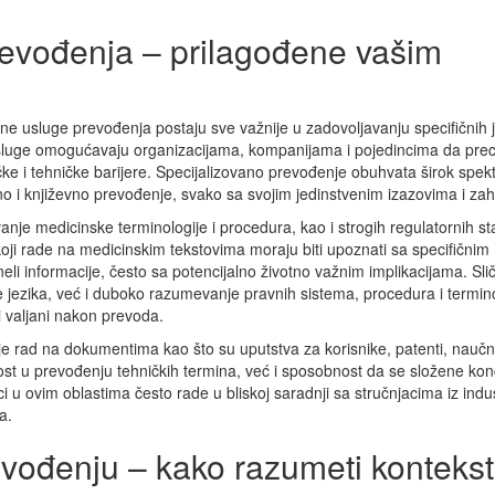
revođenja – prilagođene vašim
ne usluge prevođenja postaju sve važnije u zadovoljavanju specifičnih je
ve usluge omogućavaju organizacijama, kompanijama i pojedincima da prec
čke i tehničke barijere. Specijalizovano prevođenje obuhvata širok spek
no i književno prevođenje, svako sa svojim jedinstvenim izazovima i za
je medicinske terminologije i procedura, kao i strogih regulatornih s
 koji rade na medicinskim tekstovima moraju biti upoznati sa specifičnim
i informacije, često sa potencijalno životno važnim implikacijama. Sli
ezika, već i duboko razumevanje pravnih sistema, procedura i termino
i valjani nakon prevoda.
e rad na dokumentima kao što su uputstva za korisnike, patenti, naučni
nost u prevođenju tehničkih termina, već i sposobnost da se složene ko
oci u ovim oblastima često rade u bliskoj saradnji sa stručnjacima iz indus
a.
evođenju – kako razumeti konteks