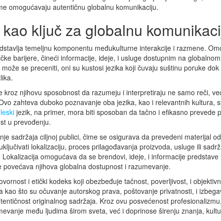
 čime omogućavaju autentičnu globalnu komunikaciju.
 kao ključ za globalnu komunikaci
edstavlja temeljnu komponentu međukulturne interakcije i razmene. O
e barijere, čineći informacije, ideje, i usluge dostupnim na globalnom
ože se preceniti, oni su kustosi jezika koji čuvaju suštinu poruke dok
lika.
 kroz njihovu sposobnost da razumeju i interpretiraju ne samo reči, već
 Ovo zahteva duboko poznavanje oba jezika, kao i relevantnih kultura, s
leski
jezik, na primer, mora biti sposoban da tačno i efikasno prevede 
ost u prevođenju.
je sadržaja ciljnoj publici, čime se osigurava da prevedeni materijal o
ključivati lokalizaciju, proces prilagođavanja proizvoda, usluge ili sadrž
ta. Lokalizacija omogućava da se brendovi, ideje, i informacije predstave
 se povećava njihova globalna dostupnost i razumevanje.
ost i etički kodeks koji obezbeđuje tačnost, poverljivost, i objektivn
kao što su očuvanje autorskog prava, poštovanje privatnosti, i izbega
autentičnost originalnog sadržaja. Kroz ovu posvećenost profesionalizmu
vanje među ljudima širom sveta, već i doprinose širenju znanja, kultur