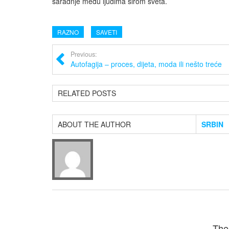
saradnje među ljudima širom sveta.
RAZNO
SAVETI
Previous:
Autofagija – proces, dijeta, moda ili nešto treće
RELATED POSTS
ABOUT THE AUTHOR
SRBIN
The