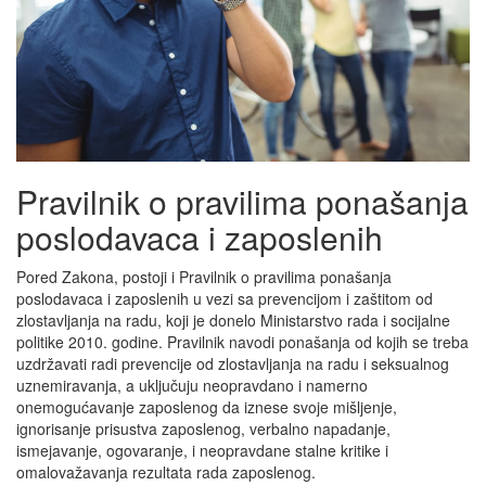
Pravilnik o pravilima ponašanja
poslodavaca i zaposlenih
Pored Zakona, postoji i Pravilnik o pravilima ponašanja
poslodavaca i zaposlenih u vezi sa prevencijom i zaštitom od
zlostavljanja na radu, koji je donelo Ministarstvo rada i socijalne
politike 2010. godine. Pravilnik navodi ponašanja od kojih se treba
uzdržavati radi prevencije od zlostavljanja na radu i seksualnog
uznemiravanja, a uključuju neopravdano i namerno
onemogućavanje zaposlenog da iznese svoje mišljenje,
ignorisanje prisustva zaposlenog, verbalno napadanje,
ismejavanje, ogovaranje, i neopravdane stalne kritike i
omalovažavanja rezultata rada zaposlenog.