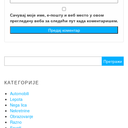
Сачувај моје име, е-пошту и веб место у овом
прегледачу веба за следећи пут када коментаришем.
Претрага
за:
КАТЕГОРИЈЕ
Automobili
Lepota
Nega lica
Nekretnine
Obrazovanje
Razno
Saveti