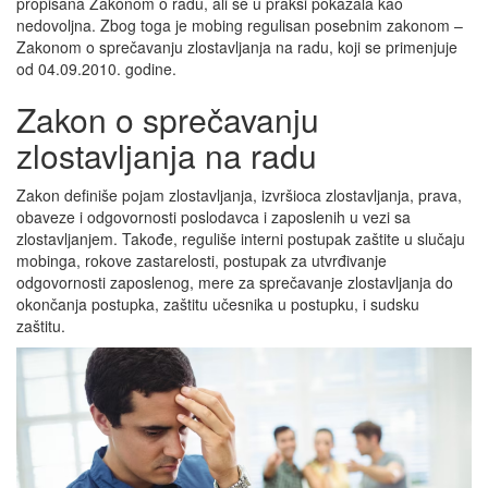
propisana Zakonom o radu, ali se u praksi pokazala kao
nedovoljna. Zbog toga je mobing regulisan posebnim zakonom –
Zakonom o sprečavanju zlostavljanja na radu, koji se primenjuje
od 04.09.2010. godine.
Zakon o sprečavanju
zlostavljanja na radu
Zakon definiše pojam zlostavljanja, izvršioca zlostavljanja, prava,
obaveze i odgovornosti poslodavca i zaposlenih u vezi sa
zlostavljanjem. Takođe, reguliše interni postupak zaštite u slučaju
mobinga, rokove zastarelosti, postupak za utvrđivanje
odgovornosti zaposlenog, mere za sprečavanje zlostavljanja do
okončanja postupka, zaštitu učesnika u postupku, i sudsku
zaštitu.