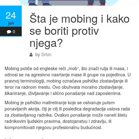
24
Šta je mobing i kako
јул
se boriti protiv
0
njega?
by
Srbin
Mobing potiče od engleske reči „mob“, što znači rulja ili masa, i
odnosi se na agresivno nasrtanje mase ili grupe na pojedinca. U
pravnoj terminologiji, mobing označava psihičko zlostavljanje ili
teror na radnom mestu. Ovo obuhvata moralno zlostavljanje,
šikaniranje, iživljavanje i slično ponašanje nad zaposlenima.
Mobing je psihičko maltretiranje koje se ostvaruje putem
ponavljanih akcija, čiji je cilj ili posledica degradacija uslova rada
za zlostavljanog radnika. Ovakvo ponašanje može naneti štetu
radnikovim ljudskim pravima, dostojanstvu i zdravlju, ili
kompromitovati njegovu profesionalnu budućnost.