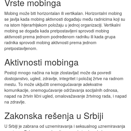
Vrste mobinga
Mobing može biti horizontalan ili vertikalan. Horizontalni mobing
se javlja kada mobing aktivnosti događaju među radnicima koji su
na istom hijerarhijskom položaju u jednoj organizaciji. Vertikalni
mobing se događa kada pretpostavljeni sprovodi mobing
aktivnosti prema jednom podređenom radniku ili kada grupa
radnika sprovodi mobing aktivnosti prema jednom
pretpostavljenom.
Aktivnosti mobinga
Postoji mnogo načina na koje zlostavljač može da povredi
dostojanstvo, ugled, zdravlje, integritet i položaj žrtve na radnom
mestu. To može uključiti onemogućavanje adekvatne
komunikacije, onemogućavanje održavanja socijalnih odnosa,
napad na žrtvin lični ugled, omalovažavanje žrtvinog rada, i napad
na zdravlje.
Zakonska rešenja u Srbiji
U Srbiji je zabrana od uznemiravanja i seksualnog uznemiravanja