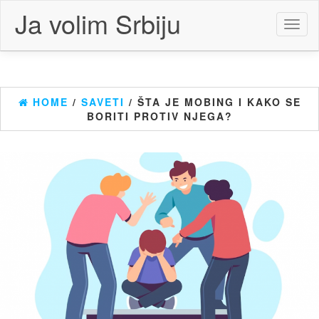
Skip
Ja volim Srbiju
to
Toggl
the
naviga
content
HOME
/
SAVETI
/ ŠTA JE MOBING I KAKO SE
BORITI PROTIV NJEGA?