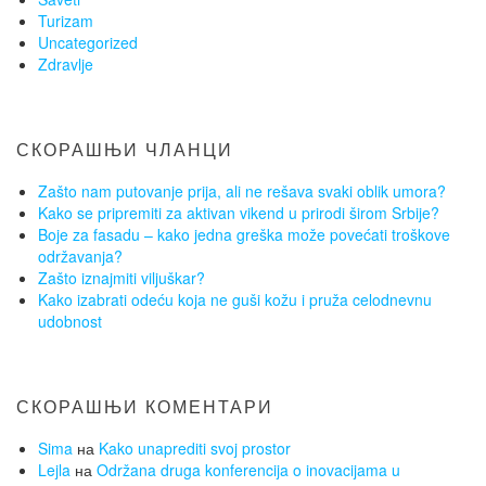
Turizam
Uncategorized
Zdravlje
СКОРАШЊИ ЧЛАНЦИ
Zašto nam putovanje prija, ali ne rešava svaki oblik umora?
Kako se pripremiti za aktivan vikend u prirodi širom Srbije?
Boje za fasadu – kako jedna greška može povećati troškove
održavanja?
Zašto iznajmiti viljuškar?
Kako izabrati odeću koja ne guši kožu i pruža celodnevnu
udobnost
СКОРАШЊИ КОМЕНТАРИ
Sima
на
Kako unaprediti svoj prostor
Lejla
на
Održana druga konferencija o inovacijama u