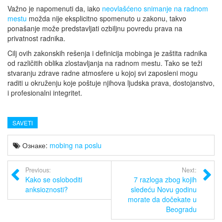
Važno je napomenuti da, iako
neovlašćeno snimanje na radnom
mestu
možda nije eksplicitno spomenuto u zakonu, takvo
ponašanje može predstavljati ozbiljnu povredu prava na
privatnost radnika.
Cilj ovih zakonskih rešenja i definicija mobinga je zaštita radnika
od različitih oblika zlostavljanja na radnom mestu. Tako se teži
stvaranju zdrave radne atmosfere u kojoj svi zaposleni mogu
raditi u okruženju koje poštuje njihova ljudska prava, dostojanstvo,
i profesionalni integritet.
SAVETI
Ознаке:
mobing na poslu
Previous:
Next:
Kako se osloboditi
7 razloga zbog kojih
anksioznosti?
sledeću Novu godinu
morate da dočekate u
Beogradu