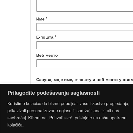
Име
*
Е-пошта
*
Веб место
Сачувај моје име, е-пошту и веб место у ово
Prilagodite podešavanja saglasnosti
Koristimo kolačiće da bismo poboljšali vaše iskustvo pregledanja,
prikazivali personalizovane oglase ili sadržaj i analizirali naš
saobraćaj. Klikom na „Prihvati sve“, pristajete na našu upotrebu
PROUDLY
kolačića.