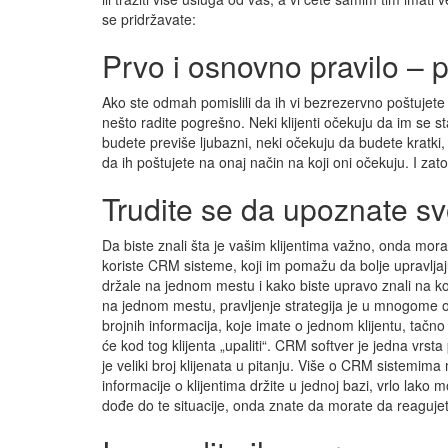
se pridržavate:
Prvo i osnovno pravilo – po
Ako ste odmah pomislili da ih vi bezrezervno poštujete
nešto radite pogrešno. Neki klijenti očekuju da im se sta
budete previše ljubazni, neki očekuju da budete kratki, k
da ih poštujete na onaj način na koji oni očekuju. I zat
Trudite se da upoznate svo
Da biste znali šta je vašim klijentima važno, onda mor
koriste CRM sisteme, koji im pomažu da bolje upravljaj
držale na jednom mestu i kako biste upravo znali na ko
na jednom mestu, pravljenje strategija je u mnogome 
brojnih informacija, koje imate o jednom klijentu, tač
će kod tog klijenta „upaliti“. CRM softver je jedna v
je veliki broj klijenata u pitanju. Više o CRM sistemim
informacije o klijentima držite u jednoj bazi, vrlo lako
dođe do te situacije, onda znate da morate da reagujet