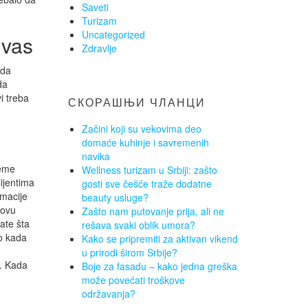
Saveti
Turizam
Uncategorized
 vas
Zdravlje
 da
da
vi treba
СКОРАШЊИ ЧЛАНЦИ
Začini koji su vekovima deo
domaće kuhinje i savremenih
navika
reme
Wellness turizam u Srbiji: zašto
ijentima
gosti sve češće traže dodatne
rmacije
beauty usluge?
novu
Zašto nam putovanje prija, ali ne
ate šta
rešava svaki oblik umora?
no kada
Kako se pripremiti za aktivan vikend
u prirodi širom Srbije?
i. Kada
Boje za fasadu – kako jedna greška
može povećati troškove
održavanja?