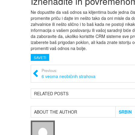
Iznenadite ih povremeno
Ne dopustite da vaš odnos sa klijentima bude jedna čist
promenite priču i dajte im nešto tako da oni misle da dob
zahvalnice ili nešto slično i to baš kada ne postoji nik
informacija o vašem poslovanju ili vašoj saradnji biće d
da zaboravite da, ukoliko koristite CRM sisteme sve prv
izaberete baš prigodan poklon, ali kada znate istoriju o
promeniti vaš odnos na bolje.
SAVETI
Previous:
6 veoma neobičnih strahova
RELATED POSTS
ABOUT THE AUTHOR
SRBIN