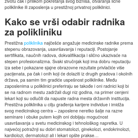
životu čak i prilikom pokretanja svog biznisa, otvaranja lične
poliklinike ili zaposlenja u prestižnoj privatnoj poliklinici.
Kako se vrši odabir radnika
za polikliniku
Prestižna
poliklinika
najčešće angažuje medicinske radnike prema
stepenu obrazovanja, usavršavanja i reputaciji. Postojanje
sertifikata, naučnih radova, dokvalifikacija i slično ukazivaće na
stepen profesionalizma. Svaki stručnjak koji ima dobru reputaciju
iza sebe i pokazane sjajne obrazovne rezultate privlačiće više
pacijenata, pa čak i onih koji će dolaziti iz drugih gradova i okolnih
država, pa samim tim gradiće uspešnost poliklinike. Među
zaposlenima u poliklinici preferiraju se takođe i oni radnici koji bi
se na radnom mestu zadržali dugi niz godina, na primer cenjeni
lekari koji su odlučili da napuste radna mesta državnih institucija.
Prestižna poliklinika u cilju građenja karijere individue i imidža
svog medicinskog centra – zaposlene neretko šalje na razne
seminare i obuke putem kojih oni dobijaju mogućnost
usavršavanja u svetu medicinskog i tehnološkog napretka. U
najvećoj potražnji su dobri stomatolozi, ginekolozi, endokrinolozi,
kardiolozi, dermatolozi ali i lekari opšte prakse…