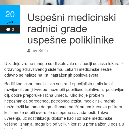
20
Uspešni medicinski
јан
radnici grade
0
uspešne poliklinike
by
Srbin
U zadnje vreme mnogo se diskutovalo o situaciji odlaska lekara iz
državnog zdravstvenog sistema. Lekari i medicinske sestre
odavno se nalaze na listi najtraženijih poslova sveta.
Raditi kao lekar, medicinska sestra ili specijalista u bilo kojoj
razvijenoj zemlji Evrope može biti poprilično isplativo uz postavljen
cilj, dobre preporuke i lična umeća.
Ukoliko je problem
nepoznanica određenog, potrebnog jezika, medicinski radnik
može težiti ka tome da ga efikasno nauči putem kurseva prilikom
kojih može dobiti uverenje o stepenu savladanosti. Takva
uverenja, uz nostrifikaciju diplome kao i uz lične medicinske
veštine i znanja, mogu biti od velikih koristi u pronalaženju posla u