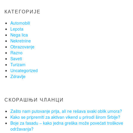
КАТЕГОРИЈЕ
Automobili
Lepota
Nega lica
Nekretnine
Obrazovanje
Razno
Saveti
Turizam
Uncategorized
Zdravlje
СКОРАШЊИ ЧЛАНЦИ
Zašto nam putovanje prija, ali ne rešava svaki oblik umora?
Kako se pripremiti za aktivan vikend u prirodi širom Srbije?
Boje za fasadu – kako jedna greška može povećati troškove
održavanja?