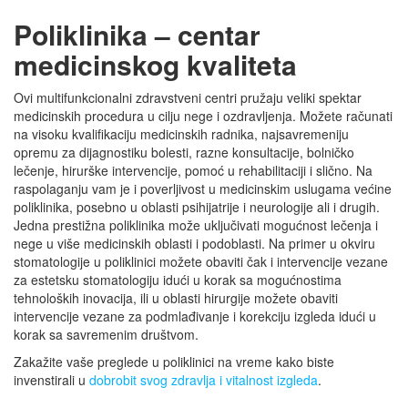
Poliklinika – centar
medicinskog kvaliteta
Ovi multifunkcionalni zdravstveni centri pružaju veliki spektar
medicinskih procedura u cilju nege i ozdravljenja. Možete računati
na visoku kvalifikaciju medicinskih radnika, najsavremeniju
opremu za dijagnostiku bolesti, razne konsultacije, bolničko
lečenje, hirurške intervencije, pomoć u rehabilitaciji i slično. Na
raspolaganju vam je i poverljivost u medicinskim uslugama većine
poliklinika, posebno u oblasti psihijatrije i neurologije ali i drugih.
Jedna prestižna poliklinika može uključivati mogućnost lečenja i
nege u više medicinskih oblasti i podoblasti. Na primer u okviru
stomatologije u poliklinici možete obaviti čak i intervencije vezane
za estetsku stomatologiju idući u korak sa mogućnostima
tehnoloških inovacija, ili u oblasti hirurgije možete obaviti
intervencije vezane za podmlađivanje i korekciju izgleda idući u
korak sa savremenim društvom.
Zakažite vaše preglede u poliklinici na vreme kako biste
invenstirali u
dobrobit svog zdravlja i vitalnost izgleda
.