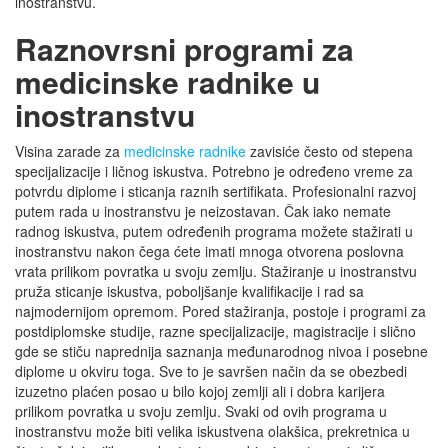
inostranstvu.
Raznovrsni programi za
medicinske radnike u
inostranstvu
Visina zarade za
medicinske radnike
zavisiće često od stepena
specijalizacije i ličnog iskustva. Potrebno je određeno vreme za
potvrdu diplome i sticanja raznih sertifikata. Profesionalni razvoj
putem rada u inostranstvu je neizostavan. Čak iako nemate
radnog iskustva, putem određenih programa možete stažirati u
inostranstvu nakon čega ćete imati mnoga otvorena poslovna
vrata prilikom povratka u svoju zemlju. Stažiranje u inostranstvu
pruža sticanje iskustva, poboljšanje kvalifikacije i rad sa
najmodernijom opremom. Pored stažiranja, postoje i programi za
postdiplomske studije, razne specijalizacije, magistracije i slično
gde se stiču naprednija saznanja međunarodnog nivoa i posebne
diplome u okviru toga. Sve to je savršen način da se obezbedi
izuzetno plaćen posao u bilo kojoj zemlji ali i dobra karijera
prilikom povratka u svoju zemlju. Svaki od ovih programa u
inostranstvu može biti velika iskustvena olakšica, prekretnica u