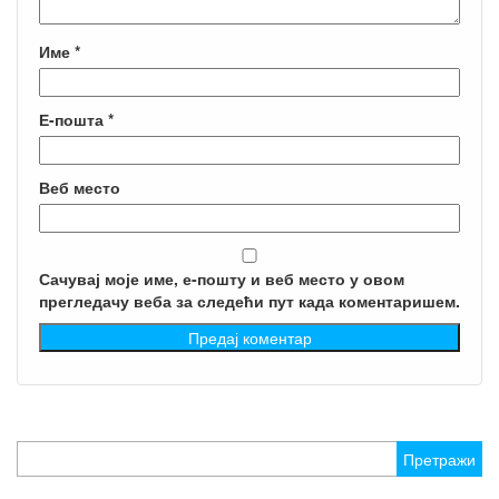
Име
*
Е-пошта
*
Веб место
Сачувај моје име, е-пошту и веб место у овом
прегледачу веба за следећи пут када коментаришем.
Претрага
за: