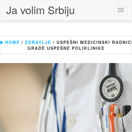
Skip
Ja volim Srbiju
to
Toggl
the
naviga
content
HOME
/
ZDRAVLJE
/ USPEŠNI MEDICINSKI RADNIC
GRADE USPEŠNE POLIKLINIKE