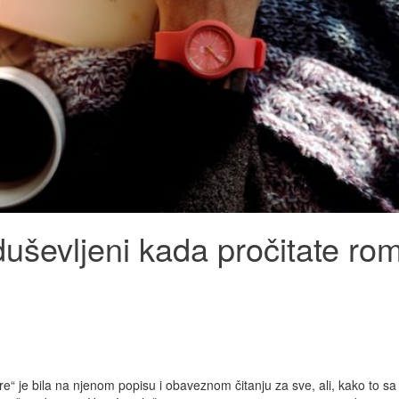
oduševljeni kada pročitate ro
ore“ je bila na njenom popisu i obaveznom čitanju za sve, ali, kako to sa