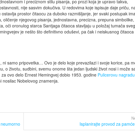
dnostavnom i preciznom stilu pisanja, po prozi koja je upravo takva,
dnostavnosti, nije sasvim dokučiva. U redovima koje ispisuje daje priču, n
 ostavlja prostor čitaocu za duboko razmišljanje, jer svaki postupak im
, oličenje njegovog pisanja, jednostavna, precizna, prepuna simbolike,
, oči oronulog starca Santjaga čitaoca stavljaju u položaj tumača sveg
mingvejev je nešto što definitivno oduševi, pa čak i neiskusnog čitaoca k
, ni samo pripovetka… Ovo je delo koje prevazilazi i svoje korice, pa m
u, o životu, sudbini, svemu onome šta jedan ljudski život nosi i može 
je za ovo delo Ernest Hemingvej dobio 1953. godine
Pulicerovu nagradu
ni nosilac Nobelovog znamenja.
Ne
ja neumorno
Isplanirajte provod za pamće