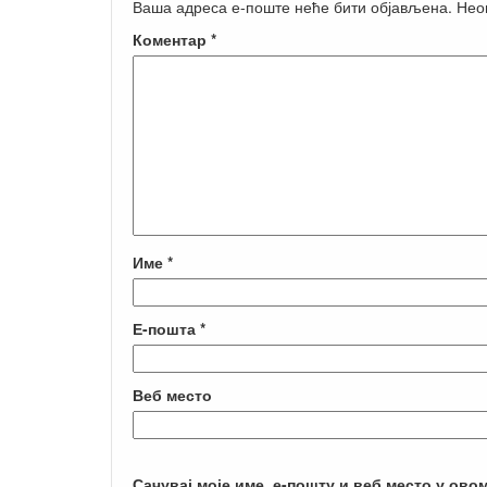
Ваша адреса е-поште неће бити објављена.
Нео
Коментар
*
Име
*
Е-пошта
*
Веб место
Сачувај моје име, е-пошту и веб место у ово