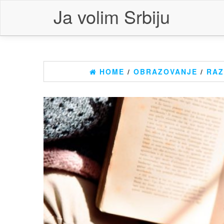
Skip
Ja volim Srbiju
to
the
content
HOME
/
OBRAZOVANJE
/
RA