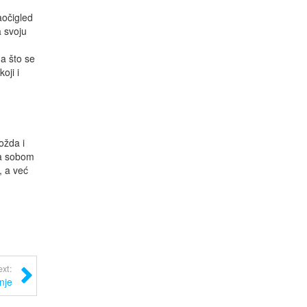
aočigled
a svoju
a što se
oji i
ožda i
sa sobom
, a već
xt:
nje