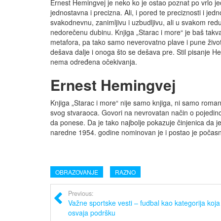
Ernest Hemingvej je neko ko je ostao poznat po vrlo je
jednostavna i precizna. Ali, i pored te preciznosti i je
svakodnevnu, zanimljivu i uzbudljivu, ali u svakom redu
nedorečenu dubinu. Knjiga „Starac i more“ je baš takva
metafora, pa tako samo neverovatno plave i pune života
dešava dalje i onoga što se dešava pre. Stil pisanje He
nema određena očekivanja.
Ernest Hemingvej
Knjiga „Starac i more“ nije samo knjiga, ni samo roman
svog stvaraoca. Govori na nevrovatan način o pojedinc
da ponese. Da je tako najbolje pokazuje činjenica da 
naredne 1954. godine nominovan je i postao je počas
OBRAZOVANJE
RAZNO
Previous:
Važne sportske vesti – fudbal kao kategorija ko
osvaja podršku