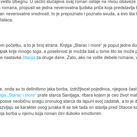
se vešto izbegnu. U većini slučajeva ovaj roman ostaje na nivou obaveze
a romana, propusti se jedna neverovatna ljudska priča koja predstavlja 
an neverovatne vrednosti, to je prepoznato i poznato svuda, a evo šta 
talaca.
 početku, a to je broj strana. Knjiga „Starac i more“ je poput jedne d
 ipak krije mnogo toga, a posebnost je možda baš u tome što se može p
nje nastavka
čitanja
za druge dane. Zato, ako ne volite debele romane, 
nda su to definitivno jaka borba, izdržljivost pojedinca, njegova čast, 
iga „Starac i more“
prate starca Santjaga, ribara kojem je ceo život mal
u posve neobičnu snagu oronulog starca da ispuni svoj zadatak, a to je
vijaju se karakter ovog junaka ili se tek tada on stavlja pred čitaoce 
ašnja borba u njemu koja roman čini duboko emotivnim.