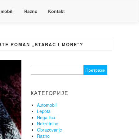
mobili
Razno
Kontakt
TATE ROMAN „STARAC I MORE“?
Претрага
за:
КАТЕГОРИЈЕ
Automobili
Lepota
Nega lica
Nekretnine
Obrazovanje
Razno