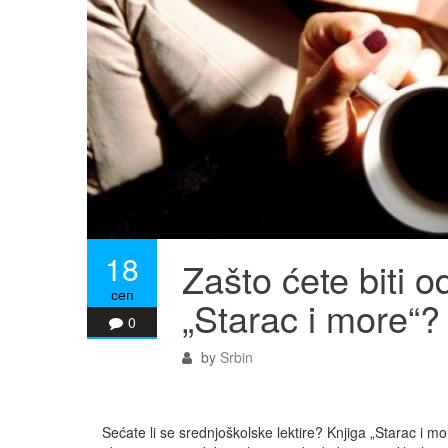
18
Zašto ćete biti 
сеп
„Starac i more“?
0
by
Srbin
Sećate li se srednjoškolske lektire? Knjiga „Starac i m