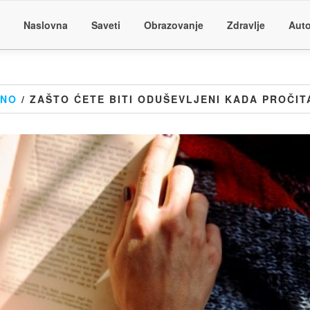
Naslovna
Saveti
Obrazovanje
Zdravlje
Auto
ZNO
/ ZAŠTO ĆETE BITI ODUŠEVLJENI KADA PROČI