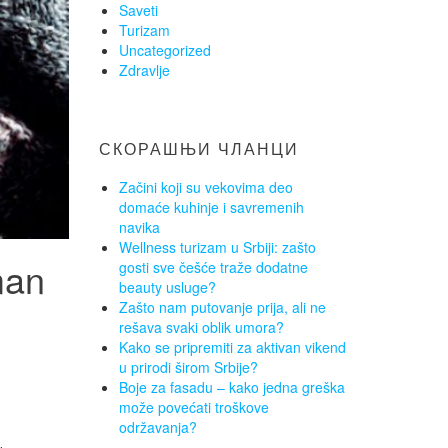
Saveti
Turizam
Uncategorized
Zdravlje
СКОРАШЊИ ЧЛАНЦИ
Začini koji su vekovima deo
domaće kuhinje i savremenih
navika
Wellness turizam u Srbiji: zašto
man
gosti sve češće traže dodatne
beauty usluge?
Zašto nam putovanje prija, ali ne
rešava svaki oblik umora?
Kako se pripremiti za aktivan vikend
u prirodi širom Srbije?
Boje za fasadu – kako jedna greška
može povećati troškove
održavanja?