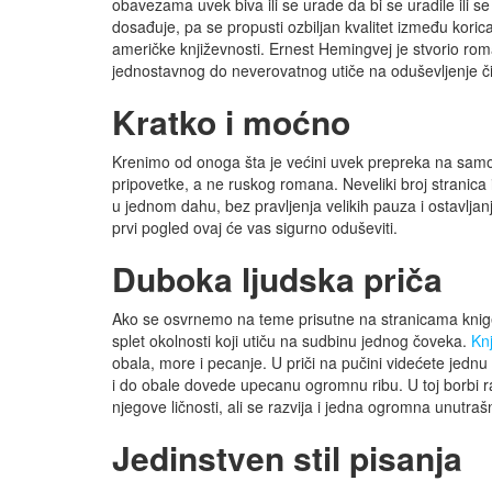
obavezama uvek biva ili se urade da bi se uradile ili 
dosađuje, pa se propusti ozbiljan kvalitet između koric
američke književnosti. Ernest Hemingvej je stvorio rom
jednostavnog do neverovatnog utiče na oduševljenje či
Kratko i moćno
Krenimo od onoga šta je većini uvek prepreka na samom
pripovetke, a ne ruskog romana. Neveliki broj stranica
u jednom dahu, bez pravljenja velikih pauza i ostavlja
prvi pogled ovaj će vas sigurno oduševiti.
Duboka ljudska priča
Ako se osvrnemo na teme prisutne na stranicama knige, o
splet okolnosti koji utiču na sudbinu jednog čoveka.
Knj
obala, more i pecanje. U priči na pučini videćete jedn
i do obale dovede upecanu ogromnu ribu. U toj borbi raz
njegove ličnosti, ali se razvija i jedna ogromna unutr
Jedinstven stil pisanja