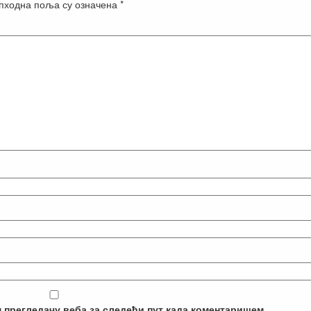
пходна поља су означена
*
м прегледачу веба за следећи пут када коментаришем.