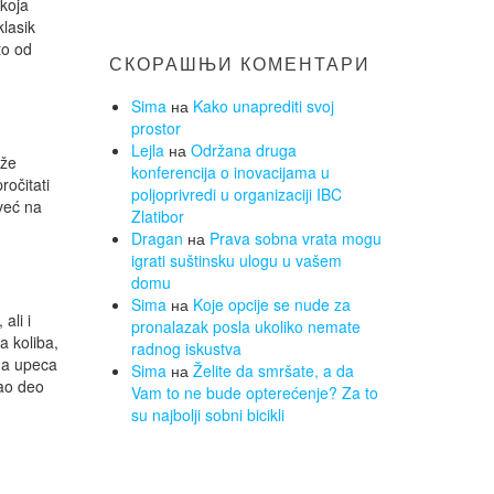
 koja
klasik
to od
СКОРАШЊИ КОМЕНТАРИ
Sima
на
Kako unaprediti svoj
prostor
Lejla
на
Održana druga
uže
konferencija o inovacijama u
ročitati
poljoprivredi u organizaciji IBC
već na
Zlatibor
Dragan
на
Prava sobna vrata mogu
igrati suštinsku ulogu u vašem
domu
Sima
на
Koje opcije se nude za
ali i
pronalazak posla ukoliko nemate
a koliba,
radnog iskustva
 da upeca
Sima
на
Želite da smršate, a da
kao deo
Vam to ne bude opterećenje? Za to
su najbolji sobni bicikli