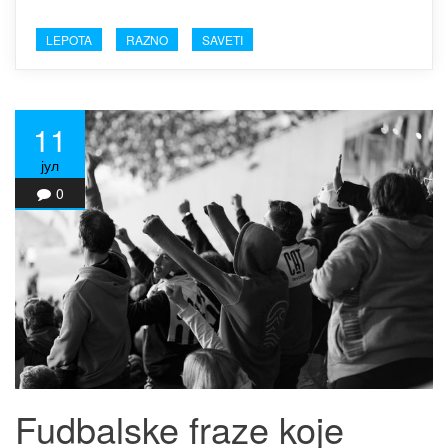
LEPOTA
RAZNO
SAVETI
11
јул
0
Fudbalske fraze koje