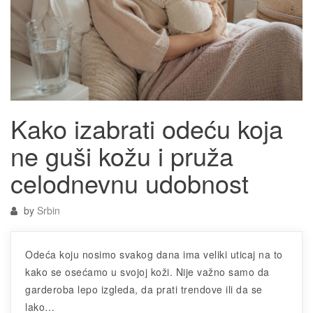
Kako izabrati odeću koja
ne guši kožu i pruža
celodnevnu udobnost
by
Srbin
Odeća koju nosimo svakog dana ima veliki uticaj na to
kako se osećamo u svojoj koži. Nije važno samo da
garderoba lepo izgleda, da prati trendove ili da se
lako…