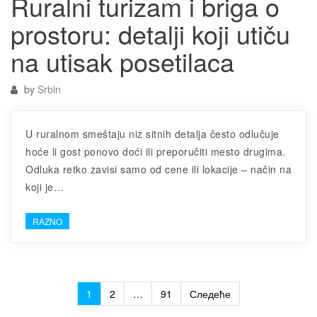
Ruralni turizam i briga o
prostoru: detalji koji utiču
na utisak posetilaca
by
Srbin
U ruralnom smeštaju niz sitnih detalja često odlučuje
hoće li gost ponovo doći ili preporučiti mesto drugima.
Odluka retko zavisi samo od cene ili lokacije – način na
koji je…
RAZNO
Пагинација
1
2
…
91
Следеће
чланака