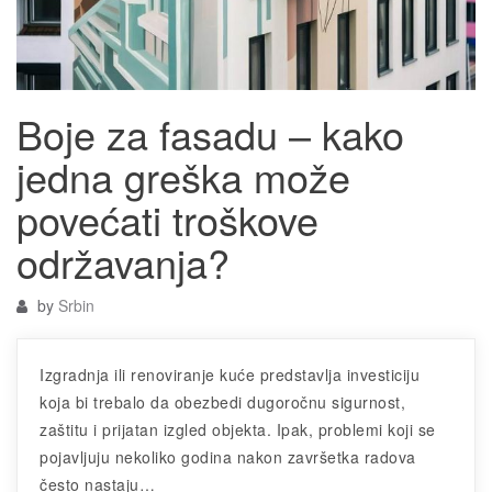
Boje za fasadu – kako
jedna greška može
povećati troškove
održavanja?
by
Srbin
Izgradnja ili renoviranje kuće predstavlja investiciju
koja bi trebalo da obezbedi dugoročnu sigurnost,
zaštitu i prijatan izgled objekta. Ipak, problemi koji se
pojavljuju nekoliko godina nakon završetka radova
često nastaju…