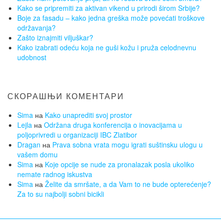
Kako se pripremiti za aktivan vikend u prirodi širom Srbije?
Boje za fasadu – kako jedna greška može povećati troškove
održavanja?
Zašto iznajmiti viljuškar?
Kako izabrati odeću koja ne guši kožu i pruža celodnevnu
udobnost
СКОРАШЊИ КОМЕНТАРИ
Sima
на
Kako unaprediti svoj prostor
Lejla
на
Održana druga konferencija o inovacijama u
poljoprivredi u organizaciji IBC Zlatibor
Dragan
на
Prava sobna vrata mogu igrati suštinsku ulogu u
vašem domu
Sima
на
Koje opcije se nude za pronalazak posla ukoliko
nemate radnog iskustva
Sima
на
Želite da smršate, a da Vam to ne bude opterećenje?
Za to su najbolji sobni bicikli