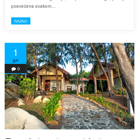
posvećena svakom…
RAZNO
1
јул
0