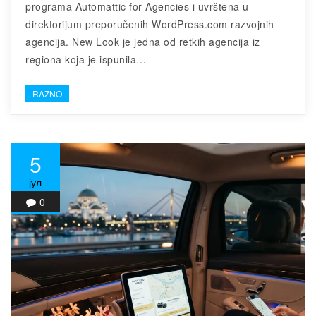
programa Automattic for Agencies i uvrštena u
direktorijum preporučenih WordPress.com razvojnih
agencija. New Look je jedna od retkih agencija iz
regiona koja je ispunila…
RAZNO
5
јул
0