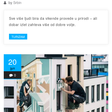
by
Srbin
Sve više ljudi bira da vikende provede u prirodi – ali
dobar izlet zahteva više od dobre volje.
TURIZAM
20
јул
0