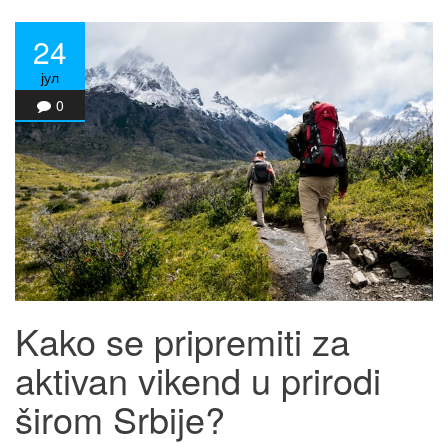
24
јул
0
Kako se pripremiti za
aktivan vikend u prirodi
širom Srbije?