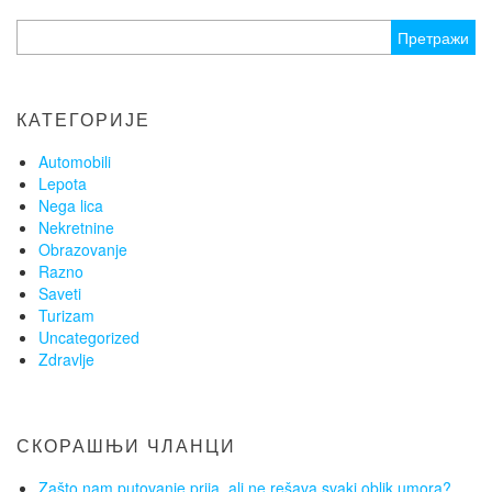
Претрага
за:
КАТЕГОРИЈЕ
Automobili
Lepota
Nega lica
Nekretnine
Obrazovanje
Razno
Saveti
Turizam
Uncategorized
Zdravlje
СКОРАШЊИ ЧЛАНЦИ
Zašto nam putovanje prija, ali ne rešava svaki oblik umora?