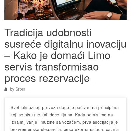
Tradicija udobnosti
susreće digitalnu inovaciju
– Kako je domaći Limo
servis transformisao
proces rezervacije
by
Srbin
Svet luksuznog prevoza dugo je počivao na principima
koji se nisu menjali decenijama. Kada pomislimo na
iznajmljivanje limuzine sa vozačem, prva asocijacija je
bezvremenska elegancija, besprekorna usluga, pažnja