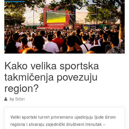
Kako velika sportska
takmičenja povezuju
region?
by
Srbin
Veliki sportski turniri privremeno ujedinjuju ljude širom
regiona i stvaraju zajednički društveni trenutak –