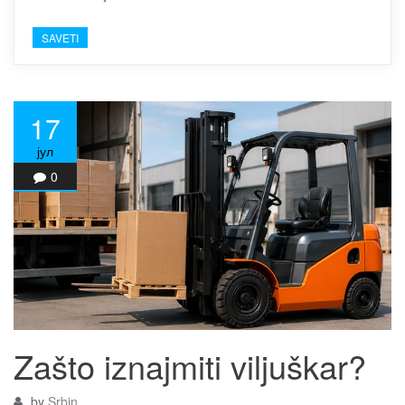
SAVETI
17
јул
0
Zašto iznajmiti viljuškar?
by
Srbin