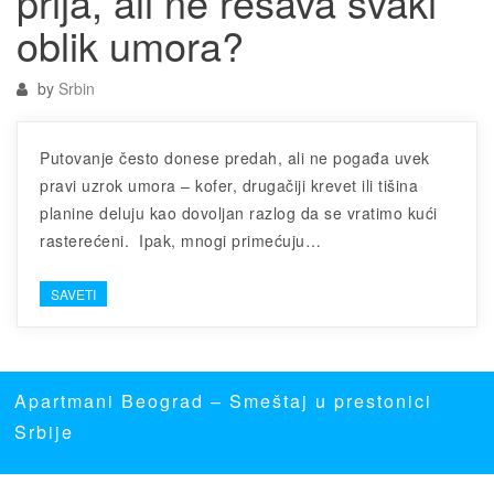
prija, ali ne rešava svaki
oblik umora?
by
Srbin
Putovanje često donese predah, ali ne pogađa uvek
pravi uzrok umora – kofer, drugačiji krevet ili tišina
planine deluju kao dovoljan razlog da se vratimo kući
rasterećeni. Ipak, mnogi primećuju…
SAVETI
Apartmani Beograd
– Smeštaj u prestonici
Srbije