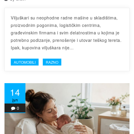
Viljuškari su neophodne radne mašine u skladištima,
proizvodnim pogonima, logističkim centrima,
građevinskim firmama i svim delatnostima u kojima je
potrebno podizanje, prenošenje i utovar teškog tereta.
Ipak, kupovina viljuškara nije…
AUTOMOBILI
RAZNO
14
јул
0