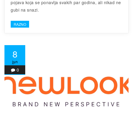
pojava koja se ponavlja svakih par godina, ali nikad ne
gubi na snazi.
RAZNO
8
јул
0