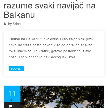
razume svaki navijač na
Balkanu
by
Srbin
Fudbal na Balkanu funkcioniše i kao zajednički jezik:
nekoliko fraza često govori više od detaljne analize
toka utakmice. Te kratke, gotovo poslovične izjave
nose u sebi decenije navijačkog iskustva i…
RAZNO
11
јул
0