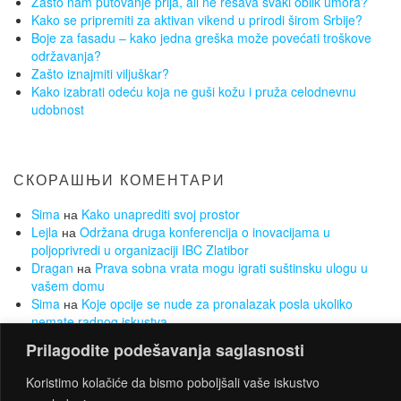
Zašto nam putovanje prija, ali ne rešava svaki oblik umora?
Kako se pripremiti za aktivan vikend u prirodi širom Srbije?
Boje za fasadu – kako jedna greška može povećati troškove
održavanja?
Zašto iznajmiti viljuškar?
Kako izabrati odeću koja ne guši kožu i pruža celodnevnu
udobnost
СКОРАШЊИ КОМЕНТАРИ
Sima
на
Kako unaprediti svoj prostor
Lejla
на
Održana druga konferencija o inovacijama u
poljoprivredi u organizaciji IBC Zlatibor
Dragan
на
Prava sobna vrata mogu igrati suštinsku ulogu u
vašem domu
Sima
на
Koje opcije se nude za pronalazak posla ukoliko
nemate radnog iskustva
Sima
на
Želite da smršate, a da Vam to ne bude opterećenje?
Prilagodite podešavanja saglasnosti
Za to su najbolji sobni bicikli
Koristimo kolačiće da bismo poboljšali vaše iskustvo