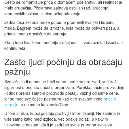
Često se romantizuje priča o domaćem pčelarstvu, ali realnost je
malo drugačija. Pčelarstvo zahteva ozbiljan rad, praćenje
vremenskih uslova i stalno prilagođavanje.
Jedna loša sezona može potpuno promeniti kvalitet i količinu
meda. Bagrem može da izmrzne, kiša može da pokvari pašu, a
prinosi mogu drastično da variraju.
Zbog toga kvalitetan med nije slučajnost — već rezultat iskustva i
kontinuiteta.
Zašto ljudi počinju da obraćaju
pažnju
Sve više ljudi danas ne traži samo med kao proizvod, već traži
sigurnost u ono što unosi u organizam. Poreklo, način proizvodnje
i odnos prema samom proizvodu postaju važniji od same cene,
jer se med sve češće posmatra kao deo svakodnevne
brige o
zdravlju
, a ne samo kao zaslađivač.
U tom smislu, kupci postaju pažljiviji i informisaniji. Ne zanima ih
više samo kako med izgleda, već odakle dolazi, u kakvim
uslovima je nastao i da li je zadržao svoja prirodna svojstva.