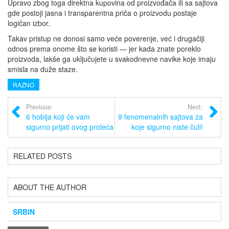
Upravo zbog toga direktna kupovina od proizvođača ili sa sajtova
gde postoji jasna i transparentna priča o proizvodu postaje
logičan izbor.
Takav pristup ne donosi samo veće poverenje, već i drugačiji
odnos prema onome što se koristi — jer kada znate poreklo
proizvoda, lakše ga uključujete u svakodnevne navike koje imaju
smisla na duže staze.
RAZNO
Previous:
Next:
6 hobija koji će vam
9 fenomenalnih sajtova za
sigurno prijati ovog proleća
koje sigurno niste čuli!
RELATED POSTS
ABOUT THE AUTHOR
SRBIN