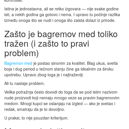
Istina je jednostavna, ali se retko izgovara — nije svake godine
isti, a nekih godina ga gotovo i nema. I upravo tu počinje razlika
između onoga što se nudi i onoga što zaista dolazi iz prirode.
Zašto je bagremov med toliko
tražen (i zašto to pravi
problem)
Bagremov med
je postao sinonim za kvalitet. Blag ukus, svetla
boja i dug period u tečnom stanju čine ga idealnim za široku
upotrebu. Upravo zbog toga je i najtraženiji.
Ali tu nastaje problem.
Velika potražnja često dovodi do toga da se pod istim nazivom
nude proizvodi koji nemaju mnogo veze sa pravim bagremovim
medom. Mnogi kupci se oslanjaju na izgled — ako je svetao i
redak, smatraju da je to dovoljno.
U praksi, to nije pouzdan kriterijum.