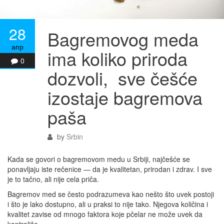
28
Bagremovog meda
апр
ima koliko priroda
0
dozvoli, sve češće
izostaje bagremova
paša
by
Srbin
Kada se govori o bagremovom medu u Srbiji, najčešće se
ponavljaju iste rečenice — da je kvalitetan, prirodan i zdrav. I sve
je to tačno, ali nije cela priča.
Bagremov med se često podrazumeva kao nešto što uvek postoji
i što je lako dostupno, ali u praksi to nije tako. Njegova količina i
kvalitet zavise od mnogo faktora koje pčelar ne može uvek da
kontroliše.