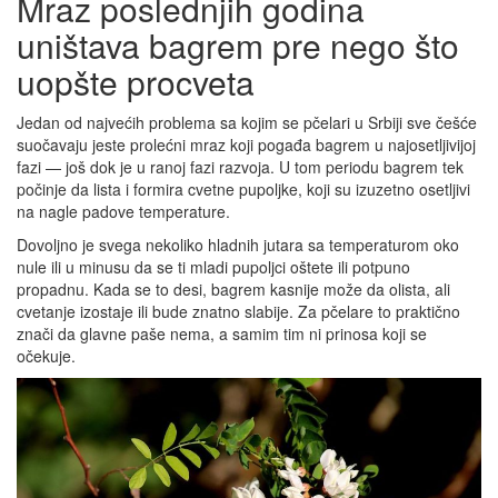
Mraz poslednjih godina
uništava bagrem pre nego što
uopšte procveta
Jedan od najvećih problema sa kojim se pčelari u Srbiji sve češće
suočavaju jeste prolećni mraz koji pogađa bagrem u najosetljivijoj
fazi — još dok je u ranoj fazi razvoja. U tom periodu bagrem tek
počinje da lista i formira cvetne pupoljke, koji su izuzetno osetljivi
na nagle padove temperature.
Dovoljno je svega nekoliko hladnih jutara sa temperaturom oko
nule ili u minusu da se ti mladi pupoljci oštete ili potpuno
propadnu. Kada se to desi, bagrem kasnije može da olista, ali
cvetanje izostaje ili bude znatno slabije. Za pčelare to praktično
znači da glavne paše nema, a samim tim ni prinosa koji se
očekuje.