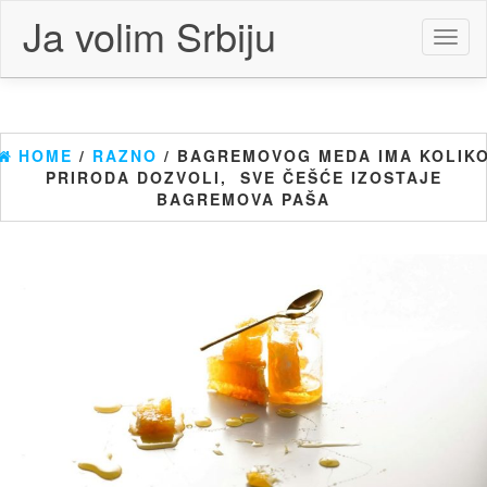
Skip
Ja volim Srbiju
to
Toggl
the
naviga
content
HOME
/
RAZNO
/ BAGREMOVOG MEDA IMA KOLIK
PRIRODA DOZVOLI, SVE ČEŠĆE IZOSTAJE
BAGREMOVA PAŠA