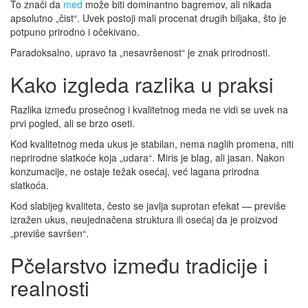
To znači da
med
može biti dominantno bagremov, ali nikada
apsolutno „čist“. Uvek postoji mali procenat drugih biljaka, što je
potpuno prirodno i očekivano.
Paradoksalno, upravo ta „nesavršenost“ je znak prirodnosti.
Kako izgleda razlika u praksi
Razlika između prosečnog i kvalitetnog meda ne vidi se uvek na
prvi pogled, ali se brzo oseti.
Kod kvalitetnog meda ukus je stabilan, nema naglih promena, niti
neprirodne slatkoće koja „udara“. Miris je blag, ali jasan. Nakon
konzumacije, ne ostaje težak osećaj, već lagana prirodna
slatkoća.
Kod slabijeg kvaliteta, često se javlja suprotan efekat — previše
izražen ukus, neujednačena struktura ili osećaj da je proizvod
„previše savršen“.
Pčelarstvo između tradicije i
realnosti