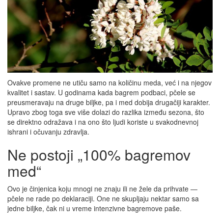
Ovakve promene ne utiču samo na količinu meda, već i na njegov
kvalitet i sastav. U godinama kada bagrem podbaci, pčele se
preusmeravaju na druge biljke, pa i med dobija drugačiji karakter.
Upravo zbog toga sve više dolazi do razlika između sezona, što
se direktno odražava i na ono što ljudi koriste u svakodnevnoj
ishrani i očuvanju zdravlja.
Ne postoji „100% bagremov
med“
Ovo je činjenica koju mnogi ne znaju ili ne žele da prihvate —
pčele ne rade po deklaraciji. One ne skupljaju nektar samo sa
jedne biljke, čak ni u vreme intenzivne bagremove paše.