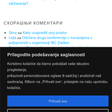
održavanja?
СКОРАШЊИ КОМЕНТАРИ
Sima
на
Kako unaprediti svoj prostor
Lejla
на
Održana druga konferencija o inovacijama u
poljoprivredi u organizaciji IBC Zlatibor
Dragan
на
Prava sobna vrata mogu igrati suštinsku ulogu u
vašem domu
Prilagodite podešavanja saglasnosti
Sima
на
Koje opcije se nude za pronalazak posla ukoliko
nemate radnog iskustva
Koristimo kolačiće da bismo poboljšali vaše iskustvo
Sima
на
Želite da smršate, a da Vam to ne bude opterećenje?
pregledanja,
Za to su najbolji sobni bicikli
prikazivali personalizovane oglase ili sadržaj i analizirali naš
saobraćaj. Klikom na „Prihvati sve“, pristajete na našu upotrebu
kolačića.
PROUDLY POWERED BY
WORDPRESS
|
THEME:
CONNECT
BY THEMES4WP
Prihvati sve