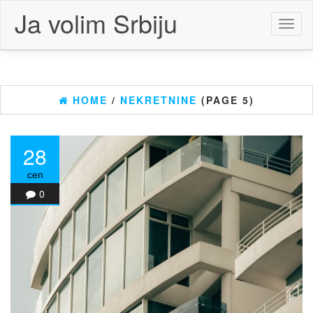
Skip
Ja volim Srbiju
to
Toggl
the
naviga
content
HOME
/
NEKRETNINE
(PAGE 5)
28
сеп
0