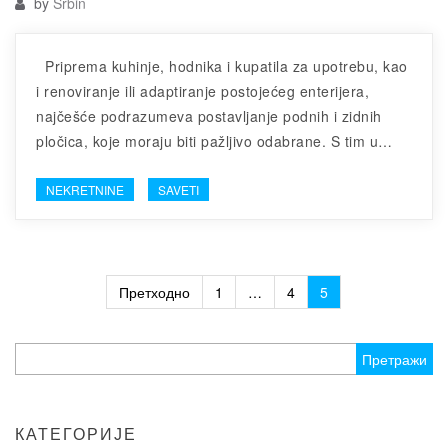
by
Srbin
Priprema kuhinje, hodnika i kupatila za upotrebu, kao
i renoviranje ili adaptiranje postojećeg enterijera,
najčešće podrazumeva postavljanje podnih i zidnih
pločica, koje moraju biti pažljivo odabrane. S tim u…
NEKRETNINE
SAVETI
Пагинација
Претходно
1
…
4
5
чланака
Претрага
за:
КАТЕГОРИЈЕ