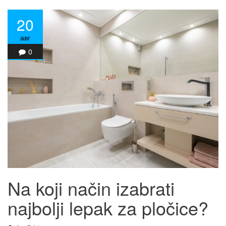
20
авг
0
Na koji način izabrati
najbolji lepak za pločice?