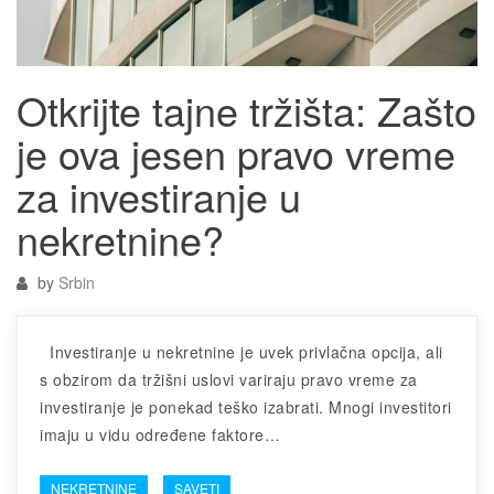
Otkrijte tajne tržišta: Zašto
je ova jesen pravo vreme
za investiranje u
nekretnine?
by
Srbin
Investiranje u nekretnine je uvek privlačna opcija, ali
s obzirom da tržišni uslovi variraju pravo vreme za
investiranje je ponekad teško izabrati. Mnogi investitori
imaju u vidu određene faktore…
NEKRETNINE
SAVETI