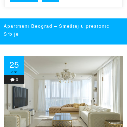
Apartmani Beograd
– Smeštaj u prestonici
Srbije
25
авг
0