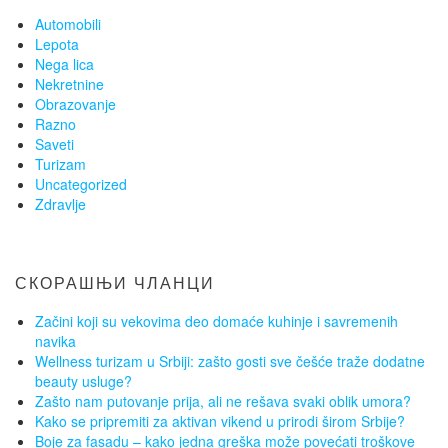
Automobili
Lepota
Nega lica
Nekretnine
Obrazovanje
Razno
Saveti
Turizam
Uncategorized
Zdravlje
СКОРАШЊИ ЧЛАНЦИ
Začini koji su vekovima deo domaće kuhinje i savremenih
navika
Wellness turizam u Srbiji: zašto gosti sve češće traže dodatne
beauty usluge?
Zašto nam putovanje prija, ali ne rešava svaki oblik umora?
Kako se pripremiti za aktivan vikend u prirodi širom Srbije?
Boje za fasadu – kako jedna greška može povećati troškove