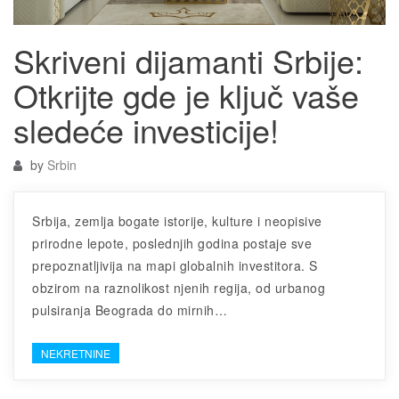
Skriveni dijamanti Srbije:
Otkrijte gde je ključ vaše
sledeće investicije!
by
Srbin
Srbija, zemlja bogate istorije, kulture i neopisive
prirodne lepote, poslednjih godina postaje sve
prepoznatljivija na mapi globalnih investitora. S
obzirom na raznolikost njenih regija, od urbanog
pulsiranja Beograda do mirnih…
NEKRETNINE