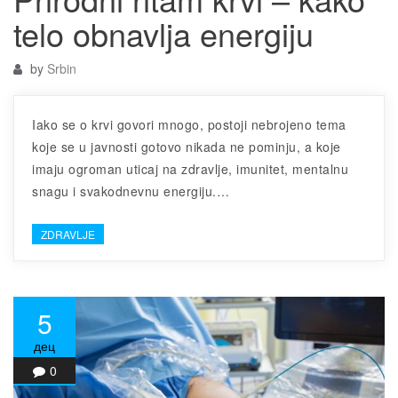
telo obnavlja energiju
by
Srbin
Iako se o krvi govori mnogo, postoji nebrojeno tema
koje se u javnosti gotovo nikada ne pominju, a koje
imaju ogroman uticaj na zdravlje, imunitet, mentalnu
snagu i svakodnevnu energiju.…
ZDRAVLJE
5
дец
0