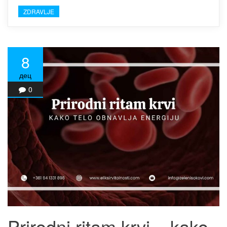
ZDRAVLJE
8
дец
0
Prirodni ritam krvi – kako