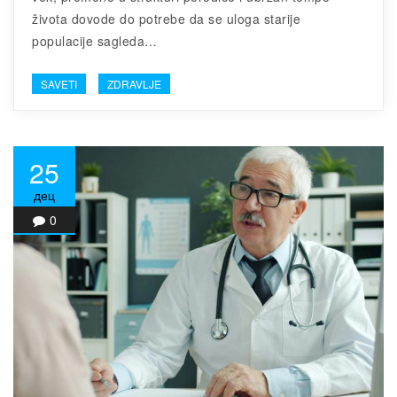
života dovode do potrebe da se uloga starije
populacije sagleda…
SAVETI
ZDRAVLJE
25
дец
0