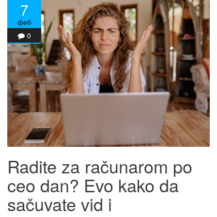
7
феб
0
Radite za računarom po
ceo dan? Evo kako da
sačuvate vid i