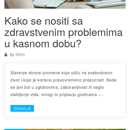
Kako se nositi sa
zdravstvenim problemima
u kasnom dobu?
by
Srbin
Starenje donosi promene koje utiču na svakodnevni
život i koje je korisno pravovremeno prepoznati. Kada
se javi bol u zglobovima, zaboravljivost ili naglo
slabljenje vida, mnogi to pripisuju godinama –…
ZDRAVLJE