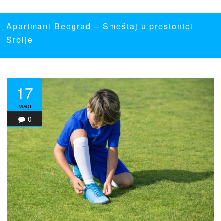
Apartmani Beograd
– Smeštaj u prestonici
Srbije
17
мар
0