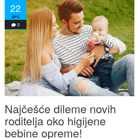
22
дец
0
Najčešće dileme novih
roditelja oko higijene
bebine opreme!