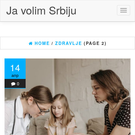
Skip
Ja volim Srbiju
to
Toggl
the
naviga
content
HOME
/
ZDRAVLJE
(PAGE 2)
14
апр
0