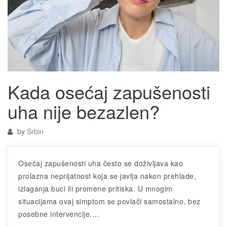
Kada osećaj zapušenosti
uha nije bezazlen?
by
Srbin
Osećaj zapušenosti uha često se doživljava kao
prolazna neprijatnost koja se javlja nakon prehlade,
izlaganja buci ili promene pritiska. U mnogim
situacijama ovaj simptom se povlači samostalno, bez
posebne intervencije.…