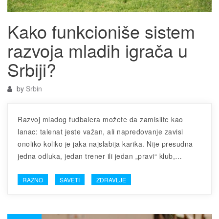
Kako funkcioniše sistem
razvoja mladih igrača u
Srbiji?
by
Srbin
Razvoj mladog fudbalera možete da zamislite kao
lanac: talenat jeste važan, ali napredovanje zavisi
onoliko koliko je jaka najslabija karika. Nije presudna
jedna odluka, jedan trener ili jedan „pravi“ klub,…
RAZNO
SAVETI
ZDRAVLJE