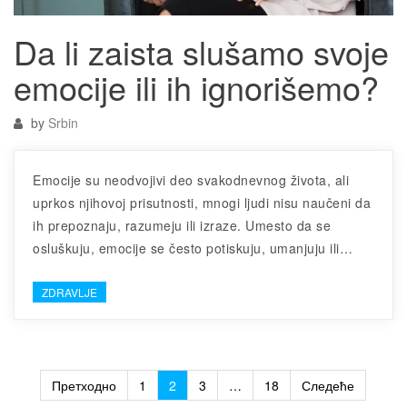
Da li zaista slušamo svoje
emocije ili ih ignorišemo?
by
Srbin
Emocije su neodvojivi deo svakodnevnog života, ali
uprkos njihovoj prisutnosti, mnogi ljudi nisu naučeni da
ih prepoznaju, razumeju ili izraze. Umesto da se
osluškuju, emocije se često potiskuju, umanjuju ili…
ZDRAVLJE
Пагинација
Претходно
1
2
3
…
18
Следеће