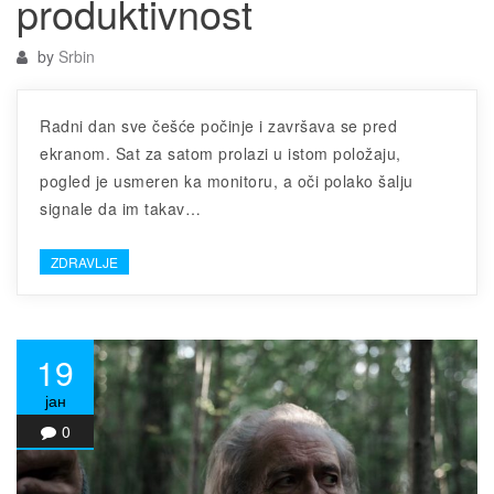
produktivnost
by
Srbin
Radni dan sve češće počinje i završava se pred
ekranom. Sat za satom prolazi u istom položaju,
pogled je usmeren ka monitoru, a oči polako šalju
signale da im takav…
ZDRAVLJE
19
јан
0