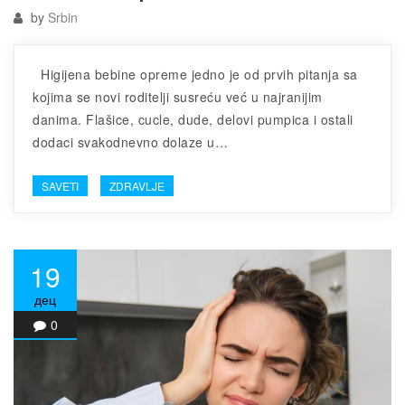
by
Srbin
Higijena bebine opreme jedno je od prvih pitanja sa
kojima se novi roditelji susreću već u najranijim
danima. Flašice, cucle, dude, delovi pumpica i ostali
dodaci svakodnevno dolaze u…
SAVETI
ZDRAVLJE
19
дец
0