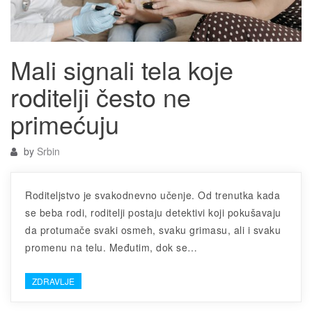
Mali signali tela koje
roditelji često ne
primećuju
by
Srbin
Roditeljstvo je svakodnevno učenje. Od trenutka kada
se beba rodi, roditelji postaju detektivi koji pokušavaju
da protumače svaki osmeh, svaku grimasu, ali i svaku
promenu na telu. Međutim, dok se…
ZDRAVLJE