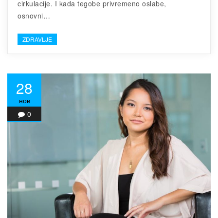
cirkulacije. I kada tegobe privremeno oslabe,
osnovni…
ZDRAVLJE
28
нов
0