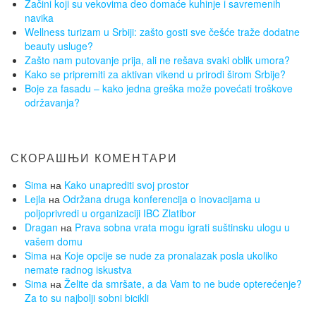
Začini koji su vekovima deo domaće kuhinje i savremenih
navika
Wellness turizam u Srbiji: zašto gosti sve češće traže dodatne
beauty usluge?
Zašto nam putovanje prija, ali ne rešava svaki oblik umora?
Kako se pripremiti za aktivan vikend u prirodi širom Srbije?
Boje za fasadu – kako jedna greška može povećati troškove
održavanja?
СКОРАШЊИ КОМЕНТАРИ
Sima
на
Kako unaprediti svoj prostor
Lejla
на
Održana druga konferencija o inovacijama u
poljoprivredi u organizaciji IBC Zlatibor
Dragan
на
Prava sobna vrata mogu igrati suštinsku ulogu u
vašem domu
Sima
на
Koje opcije se nude za pronalazak posla ukoliko
nemate radnog iskustva
Sima
на
Želite da smršate, a da Vam to ne bude opterećenje?
Za to su najbolji sobni bicikli