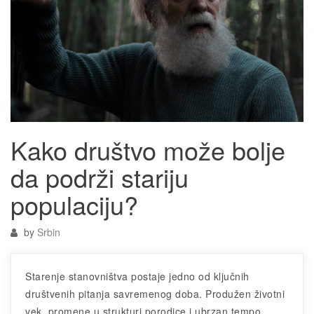
Kako društvo može bolje
da podrži stariju
populaciju?
by
Srbin
Starenje stanovništva postaje jedno od ključnih
društvenih pitanja savremenog doba. Produžen životni
vek, promene u strukturi porodice i ubrzan tempo