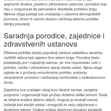
segmente društva, posebno zdravstvene ustanove i porodice koje
nisu u mogućnosti da samostalno obezbede potrebnu brigu.
Njihova uloga postaje sve značajnija u uslovima demografskih
promena, čineći ih važnim stubom održivog sistema podrške
starijoj populaciji.
Saradnja porodice, zajednice i
zdravstvenih ustanova
Efikasna podrška starijoj populaciji zahteva usklađenu saradnju
različitih aktera koji zajedno čine sistem brige. Porodica često
predstavlja prvi i najvažniji oslonac, jer ima neposredan uvid u
potrebe, navike i zdravstveno stanje starije osobe. Njena uloga
ogleda se u pružanju emocionalne podrške, praćenju
zdravstvenih promena i održavanju kontinuiteta u svakodnevnom
životu.
Zajednica ima značajan uticaj kroz lokalne servise, socijalne
programe i organizacije koje pružaju dodatne oblike pomoći. Kada
se lokalna sredina aktivno uključi, moguće je smanjiti osećaj
izolacije kod starijih osoba i omogućiti im veću uključenost u
društvene tokove. Ovakav pristup doprinosi očuvanju socijalnih