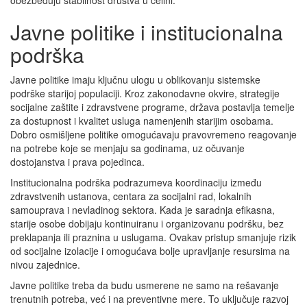
Javne politike i institucionalna
podrška
Javne politike imaju ključnu ulogu u oblikovanju sistemske
podrške starijoj populaciji. Kroz zakonodavne okvire, strategije
socijalne zaštite i zdravstvene programe, država postavlja temelje
za dostupnost i kvalitet usluga namenjenih starijim osobama.
Dobro osmišljene politike omogućavaju pravovremeno reagovanje
na potrebe koje se menjaju sa godinama, uz očuvanje
dostojanstva i prava pojedinca.
Institucionalna podrška podrazumeva koordinaciju između
zdravstvenih ustanova, centara za socijalni rad, lokalnih
samouprava i nevladinog sektora. Kada je saradnja efikasna,
starije osobe dobijaju kontinuiranu i organizovanu podršku, bez
preklapanja ili praznina u uslugama. Ovakav pristup smanjuje rizik
od socijalne izolacije i omogućava bolje upravljanje resursima na
nivou zajednice.
Javne politike treba da budu usmerene ne samo na rešavanje
trenutnih potreba, već i na preventivne mere. To uključuje razvoj