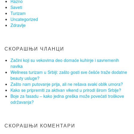
Razno
Saveti
Turizam
Uncategorized
Zdravlje
СКОРАШЊИ ЧЛАНЦИ
Začini koji su vekovima deo domaće kuhinje i savremenih
navika
Wellness turizam u Srbiji: zašto gosti sve češće traže dodatne
beauty usluge?
Zašto nam putovanje prija, ali ne rešava svaki oblik umora?
Kako se pripremiti za aktivan vikend u prirodi širom Srbije?
Boje za fasadu – kako jedna greška može povećati troškove
održavanja?
СКОРАШЊИ КОМЕНТАРИ