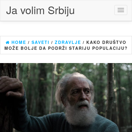
Skip
Ja volim Srbiju
to
Toggl
the
naviga
content
HOME
/
SAVETI
/
ZDRAVLJE
/ KAKO DRUŠTVO
MOŽE BOLJE DA PODRŽI STARIJU POPULACIJU?