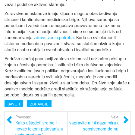
veza i podstiče aktivno starenje.
Zdravstvene ustanove imaju ključnu ulogu u obezbeđivanju
stručne i kontinuirane medicinske brige. Njihova saradnja sa
porodicom i zajednicom omogućava pravovremenu razmenu
informacija i koordinaciju aktivnosti, čime se smanjuje rizik od
zanemarivanja
zdravstvenih potreba
. Kada su svi elementi
sistema međusobno povezani, stvara se stabilan okvir u kojem
starije osobe dobijaju sveobuhvatnu i kvalitetnu podršku.
Podrška starijoj populaciji zahteva sistemski i usklađen pristup u
kojem učestvuju porodica, institucije i šira društvena zajednica.
Kroz kvalitetne javne politike, odgovarajuću institucionalnu brigu i
međusobnu saradnju svih uključenih, moguće je obezbediti
dostojanstven i siguran život u starijem dobu. Društvo koje ulaže u
ovakve modele podrške gradi stabilnije okruženje koje poštuje
potrebe i doprinos starijih generacija.
SAVETI
ZDRAVLJE
Previous:
Next:
Kako uštedeti vreme i
Napravite mini oazu mira u
novac tokom putovanja u
sopstvenom domu
veće gradove?