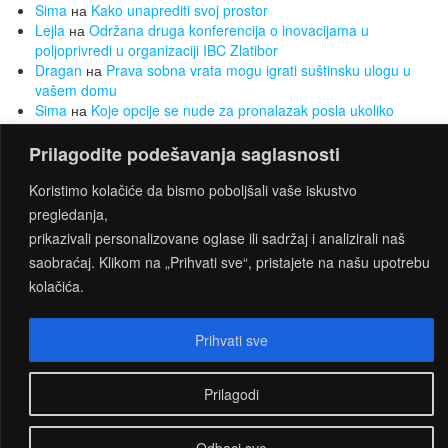
Sima
на
Kako unaprediti svoj prostor
Lejla
на
Održana druga konferencija o inovacijama u
poljoprivredi u organizaciji IBC Zlatibor
Dragan
на
Prava sobna vrata mogu igrati suštinsku ulogu u
vašem domu
Sima
на
Koje opcije se nude za pronalazak posla ukoliko
nemate radnog iskustva
Sima
на
Želite da smršate, a da Vam to ne bude opterećenje?
Prilagodite podešavanja saglasnosti
Za to su najbolji sobni bicikli
Koristimo kolačiće da bismo poboljšali vaše iskustvo
pregledanja,
prikazivali personalizovane oglase ili sadržaj i analizirali naš
PROUDLY POWERED BY
WORDPRESS
|
THEME:
saobraćaj. Klikom na „Prihvati sve“, pristajete na našu upotrebu
CONNECT
BY THEMES4WP
kolačića.
Prihvati sve
Prilagodi
Odbaci sve