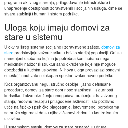
programa aktivnog starenja, prilagođavanje infrastrukture i
unapređenje dostupnosti zdravstvenih i socijalnih usluga, čime se
stvara stabilniji i humaniji sistem podrške.
Uloga koju imaju domovi za
stare u sistemu
U okviru šireg sistema socijalne i zdravstvene zaštite,
domovi za
stare
predstavljaju važnu kariku u brizi o starijoj populaciji. Oni su
namenjeni osobama kojima je potrebna kontinuirana nega,
medicinski nadzor ili strukturisano okruženje koje nije moguće
obezbediti u kućnim uslovima. Njihova uloga prevazilazi osnovni
smeštaj i obuhvata celokupan spektar svakodnevne podrške.
Kroz organizovanu negu, stručno osoblje i jasno definisane
procedure, domovi za stare doprinose stabilnosti i sigurnosti
korisnika. Takvo okruženje omogućava praćenje zdravstvenog
stanja, redovnu terapiju i prilagođene aktivnosti, što pozitivno
utiče na fizičko i psihičko blagostanje. Istovremeno, porodicama
se pruža sigurnost da su njihovi članovi zbrinuti u kontrolisanim
uslovima.
U sistemskom smislu, domovi za stare rasterećuju druge