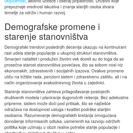
uključenost
, aktivno učešće i osećaj pripadnosti. Društvo koje
prepoznaje vrednost iskustva i znanja starijih osoba stvara
temelje za održiv i human razvoj.
Demografske promene i
starenje stanovništva
Demografski trendovi poslednjih decenija ukazuju na kontinuirani
rast udela starije populacije u ukupnoj strukturi stanovništva.
Smanjen natalitet i produžen životni vek doveli su do toga da se
prosečna starost stanovništva povećava, što sa sobom nosi niz
ekonomskih, zdravstvenih i socijalnih izazova. Ovakve promene
utiču na tržište rada, penzioni sistem i zdravstvenu zaštitu, ali i na
način organizovanja svakodnevnog života u zajednici.
Starenje stanovništva zahteva prilagođavanje postojećih
društvenih modela i planiranje dugoročnih rešenja. Bez adekvatne
pripreme, sistem može doći pod pritisak, što se najčešće
odražava na dostupnost usluga i kvalitet podrške starijim
osobama. Razumevanje demografskih kretanja omogućava
donošenje informisanih odluka, usmerenih ka razvoju održivih
politika koje uzimaju u obzir realne potrebe starije populacije i
obezbeđuju stabilnost društva u celini.