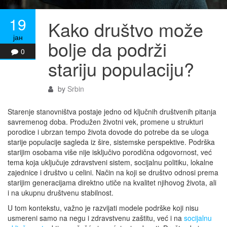
19
Kako društvo može
јан
bolje da podrži
0
stariju populaciju?
by
Srbin
Starenje stanovništva postaje jedno od ključnih društvenih pitanja
savremenog doba. Produžen životni vek, promene u strukturi
porodice i ubrzan tempo života dovode do potrebe da se uloga
starije populacije sagleda iz šire, sistemske perspektive. Podrška
starijim osobama više nije isključivo porodična odgovornost, već
tema koja uključuje zdravstveni sistem, socijalnu politiku, lokalne
zajednice i društvo u celini. Način na koji se društvo odnosi prema
starijim generacijama direktno utiče na kvalitet njihovog života, ali
i na ukupnu društvenu stabilnost.
U tom kontekstu, važno je razvijati modele podrške koji nisu
usmereni samo na negu i zdravstvenu zaštitu, već i na
socijalnu