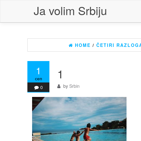
Skip
Ja volim Srbiju
to
the
content
HOME
/
ČETIRI RAZLOG
1
1
сеп
by
Srbin
0