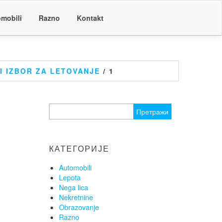
mobili
Razno
Kontakt
I IZBOR ZA LETOVANJE
/ 1
Претрага
за:
КАТЕГОРИЈЕ
Automobili
Lepota
Nega lica
Nekretnine
Obrazovanje
Razno