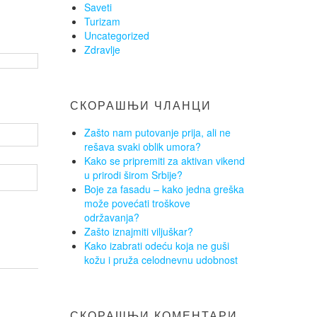
Saveti
Turizam
Uncategorized
Zdravlje
СКОРАШЊИ ЧЛАНЦИ
Zašto nam putovanje prija, ali ne
rešava svaki oblik umora?
Kako se pripremiti za aktivan vikend
u prirodi širom Srbije?
Boje za fasadu – kako jedna greška
može povećati troškove
održavanja?
Zašto iznajmiti viljuškar?
Kako izabrati odeću koja ne guši
kožu i pruža celodnevnu udobnost
СКОРАШЊИ КОМЕНТАРИ