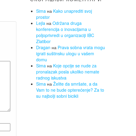
Sima
на
Kako unaprediti svoj
prostor
Lejla
на
Održana druga
konferencija o inovacijama u
poljoprivredi u organizaciji IBC
Zlatibor
Dragan
на
Prava sobna vrata mogu
igrati suštinsku ulogu u vašem
domu
Sima
на
Koje opcije se nude za
pronalazak posla ukoliko nemate
radnog iskustva
Sima
на
Želite da smršate, a da
Vam to ne bude opterećenje? Za to
su najbolji sobni bicikli