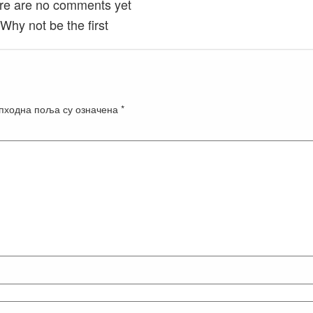
re are no comments yet
Why not be the first
пходна поља су означена
*