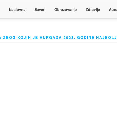
Naslovna
Saveti
Obrazovanje
Zdravlje
Auto
A ZBOG KOJIH JE HURGADA 2023. GODINE NAJBOLJ