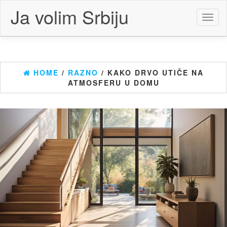
Skip
Ja volim Srbiju
to
Toggl
the
naviga
content
HOME
/
RAZNO
/ KAKO DRVO UTIČE NA
ATMOSFERU U DOMU