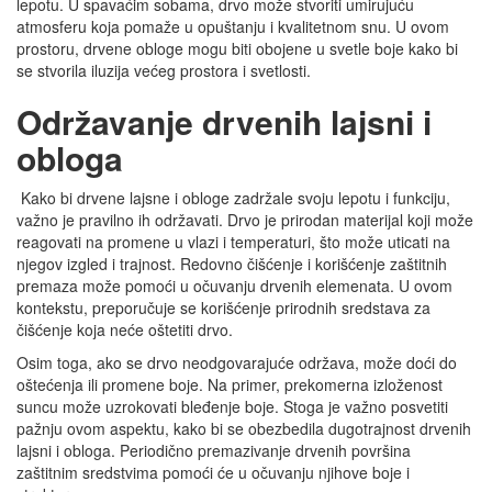
lepotu. U spavaćim sobama, drvo može stvoriti umirujuću
atmosferu koja pomaže u opuštanju i kvalitetnom snu. U ovom
prostoru, drvene obloge mogu biti obojene u svetle boje kako bi
se stvorila iluzija većeg prostora i svetlosti.
Održavanje drvenih lajsni i
obloga
Kako bi drvene lajsne i obloge zadržale svoju lepotu i funkciju,
važno je pravilno ih održavati. Drvo je prirodan materijal koji može
reagovati na promene u vlazi i temperaturi, što može uticati na
njegov izgled i trajnost. Redovno čišćenje i korišćenje zaštitnih
premaza može pomoći u očuvanju drvenih elemenata. U ovom
kontekstu, preporučuje se korišćenje prirodnih sredstava za
čišćenje koja neće oštetiti drvo.
Osim toga, ako se drvo neodgovarajuće održava, može doći do
oštećenja ili promene boje. Na primer, prekomerna izloženost
suncu može uzrokovati bleđenje boje. Stoga je važno posvetiti
pažnju ovom aspektu, kako bi se obezbedila dugotrajnost drvenih
lajsni i obloga. Periodično premazivanje drvenih površina
zaštitnim sredstvima pomoći će u očuvanju njihove boje i