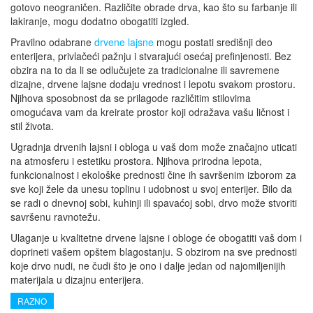
gotovo neograničen. Različite obrade drva, kao što su farbanje ili
lakiranje, mogu dodatno obogatiti izgled.
Pravilno odabrane
drvene lajsne
mogu postati središnji deo
enterijera, privlačeći pažnju i stvarajući osećaj prefinjenosti. Bez
obzira na to da li se odlučujete za tradicionalne ili savremene
dizajne, drvene lajsne dodaju vrednost i lepotu svakom prostoru.
Njihova sposobnost da se prilagode različitim stilovima
omogućava vam da kreirate prostor koji odražava vašu ličnost i
stil života.
Ugradnja drvenih lajsni i obloga u vaš dom može značajno uticati
na atmosferu i estetiku prostora. Njihova prirodna lepota,
funkcionalnost i ekološke prednosti čine ih savršenim izborom za
sve koji žele da unesu toplinu i udobnost u svoj enterijer. Bilo da
se radi o dnevnoj sobi, kuhinji ili spavaćoj sobi, drvo može stvoriti
savršenu ravnotežu.
Ulaganje u kvalitetne drvene lajsne i obloge će obogatiti vaš dom i
doprineti vašem opštem blagostanju. S obzirom na sve prednosti
koje drvo nudi, ne čudi što je ono i dalje jedan od najomiljenijih
materijala u dizajnu enterijera.
RAZNO