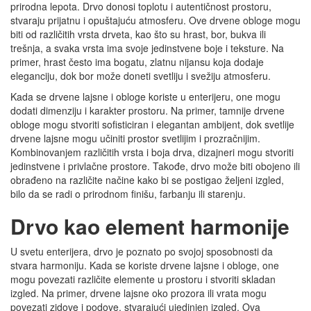
prirodna lepota. Drvo donosi toplotu i autentičnost prostoru,
stvaraju prijatnu i opuštajuću atmosferu. Ove drvene obloge mogu
biti od različitih vrsta drveta, kao što su hrast, bor, bukva ili
trešnja, a svaka vrsta ima svoje jedinstvene boje i teksture. Na
primer, hrast često ima bogatu, zlatnu nijansu koja dodaje
eleganciju, dok bor može doneti svetliju i svežiju atmosferu.
Kada se drvene lajsne i obloge koriste u enterijeru, one mogu
dodati dimenziju i karakter prostoru. Na primer, tamnije drvene
obloge mogu stvoriti sofisticiran i elegantan ambijent, dok svetlije
drvene lajsne mogu učiniti prostor svetlijim i prozračnijim.
Kombinovanjem različitih vrsta i boja drva, dizajneri mogu stvoriti
jedinstvene i privlačne prostore. Takođe, drvo može biti obojeno ili
obrađeno na različite načine kako bi se postigao željeni izgled,
bilo da se radi o prirodnom finišu, farbanju ili starenju.
Drvo kao element harmonije
U svetu enterijera, drvo je poznato po svojoj sposobnosti da
stvara harmoniju. Kada se koriste drvene lajsne i obloge, one
mogu povezati različite elemente u prostoru i stvoriti skladan
izgled. Na primer, drvene lajsne oko prozora ili vrata mogu
povezati zidove i podove, stvarajući ujedinjen izgled. Ova