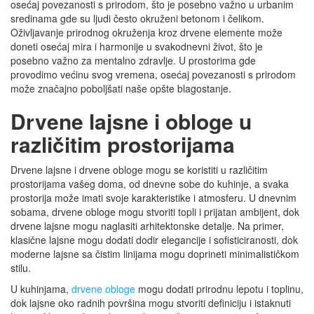
osećaj povezanosti s prirodom, što je posebno važno u urbanim
sredinama gde su ljudi često okruženi betonom i čelikom.
Oživljavanje prirodnog okruženja kroz drvene elemente može
doneti osećaj mira i harmonije u svakodnevni život, što je
posebno važno za mentalno zdravlje. U prostorima gde
provodimo većinu svog vremena, osećaj povezanosti s prirodom
može značajno poboljšati naše opšte blagostanje.
Drvene lajsne i obloge u
različitim prostorijama
Drvene lajsne i drvene obloge mogu se koristiti u različitim
prostorijama vašeg doma, od dnevne sobe do kuhinje, a svaka
prostorija može imati svoje karakteristike i atmosferu. U dnevnim
sobama, drvene obloge mogu stvoriti topli i prijatan ambijent, dok
drvene lajsne mogu naglasiti arhitektonske detalje. Na primer,
klasične lajsne mogu dodati dodir elegancije i sofisticiranosti, dok
moderne lajsne sa čistim linijama mogu doprineti minimalističkom
stilu.
U kuhinjama,
drvene obloge
mogu dodati prirodnu lepotu i toplinu,
dok lajsne oko radnih površina mogu stvoriti definiciju i istaknuti