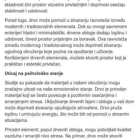
skladnost čini prostor vizuelno privlačnijim i doprinosi osećaju
stabilnosti i udobnosti.
Pored toga, drvo može pomoći u stvaranju ravnoteže između
modernih i tradicionalnih elemenata. Dok su mnogi savremeni
enterijeri hladni i minimalistički, drvene obloge dodaju toplinu i
udobnost, čineći prostor prijatnijim za boravak. Ova ravnoteža
između modernog i tradicionalnog može doprineti stvaranju
ugodnog okruženja koje poziva na opuštanje i uživanje.
Korišćenjem drvenih elemenata, možete stvoriti prostor koji je
praktičan i estetski privlačan.
Uticaj na psihološko stanje
Studije su pokazale da materijali u našem okruženju mogu
značajno uticati na naše emocionalno stanje. Drvo je prirodan
materijal koji se često povezuje s pozitivnim osećanjima i
smanjenjem stresa. Uključivanje drvenih lajsni i obloga u vaš dom
može doprineti stvaranju opuštajuće atmosfere. Drvo pruža
toplinu i umirujuću energiju, što može biti od pomoći u stresnim
situacijama.
Prirodni elementi, poput drvenih obloga, mogu poboljšati kvalitet
vazduha i smanjiti nivo stresa. Na primer, drvo može stvoriti