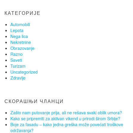
КАТЕГОРИЈЕ
Automobili
Lepota
Nega lica
Nekretnine
Obrazovanje
Razno
Saveti
Turizam
Uncategorized
Zdravlje
СКОРАШЊИ ЧЛАНЦИ
Zašto nam putovanje prija, ali ne rešava svaki oblik umora?
Kako se pripremiti za aktivan vikend u prirodi širom Srbije?
Boje za fasadu – kako jedna greška može povećati troškove
održavanja?