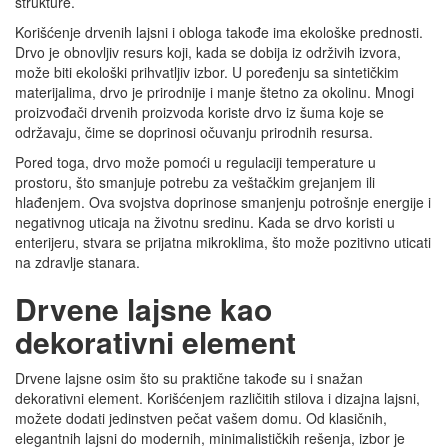
strukture.
Korišćenje drvenih lajsni i obloga takođe ima ekološke prednosti.
Drvo je obnovljiv resurs koji, kada se dobija iz održivih izvora,
može biti ekološki prihvatljiv izbor. U poređenju sa sintetičkim
materijalima, drvo je prirodnije i manje štetno za okolinu. Mnogi
proizvođači drvenih proizvoda koriste drvo iz šuma koje se
održavaju, čime se doprinosi očuvanju prirodnih resursa.
Pored toga, drvo može pomoći u regulaciji temperature u
prostoru, što smanjuje potrebu za veštačkim grejanjem ili
hlađenjem. Ova svojstva doprinose smanjenju potrošnje energije i
negativnog uticaja na životnu sredinu. Kada se drvo koristi u
enterijeru, stvara se prijatna mikroklima, što može pozitivno uticati
na zdravlje stanara.
Drvene lajsne kao
dekorativni element
Drvene lajsne osim što su praktične takođe su i snažan
dekorativni element. Korišćenjem različitih stilova i dizajna lajsni,
možete dodati jedinstven pečat vašem domu. Od klasičnih,
elegantnih lajsni do modernih, minimalističkih rešenja, izbor je