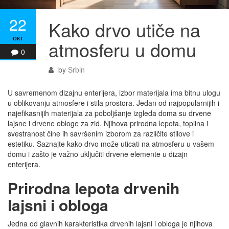
22
Kako drvo utiče na
окт
atmosferu u domu
0
by
Srbin
U savremenom dizajnu enterijera, izbor materijala ima bitnu ulogu
u oblikovanju atmosfere i stila prostora. Jedan od najpopularnijih i
najefikasnijih materijala za poboljšanje izgleda doma su drvene
lajsne i drvene obloge za zid. Njihova prirodna lepota, toplina i
svestranost čine ih savršenim izborom za različite stilove i
estetiku. Saznajte kako drvo može uticati na atmosferu u vašem
domu i zašto je važno uključiti drvene elemente u dizajn
enterijera.
Prirodna lepota drvenih
lajsni i obloga
Jedna od glavnih karakteristika drvenih lajsni i obloga je njihova