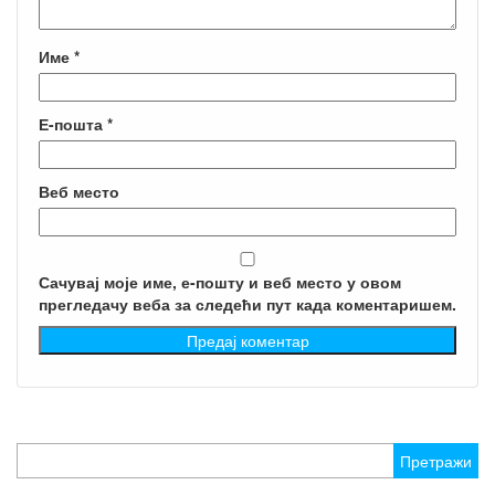
Име
*
Е-пошта
*
Веб место
Сачувај моје име, е-пошту и веб место у овом
прегледачу веба за следећи пут када коментаришем.
Претрага
за: