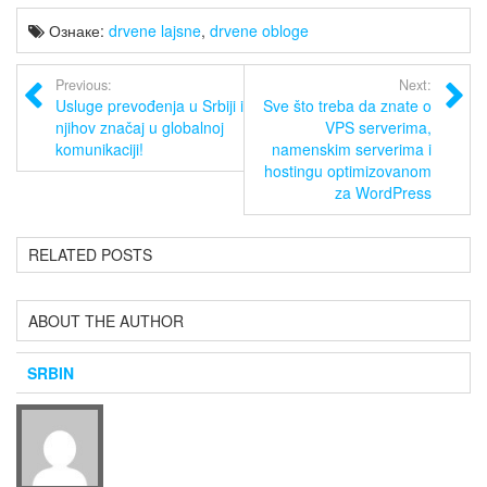
Ознаке:
drvene lajsne
,
drvene obloge
Previous:
Next:
Usluge prevođenja u Srbiji i
Sve što treba da znate o
njihov značaj u globalnoj
VPS serverima,
komunikaciji!
namenskim serverima i
hostingu optimizovanom
za WordPress
RELATED POSTS
ABOUT THE AUTHOR
SRBIN