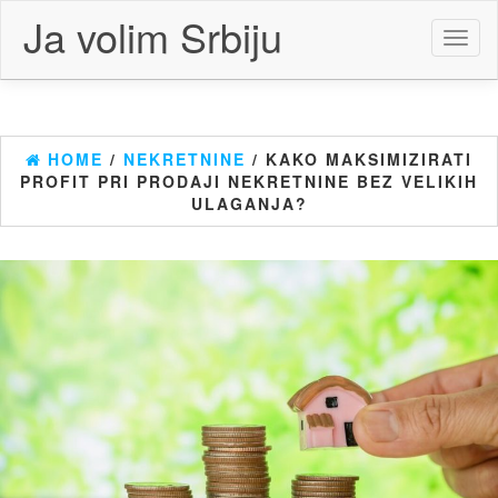
Skip
Ja volim Srbiju
to
Toggl
the
naviga
content
HOME
/
NEKRETNINE
/ KAKO MAKSIMIZIRATI
PROFIT PRI PRODAJI NEKRETNINE BEZ VELIKIH
ULAGANJA?