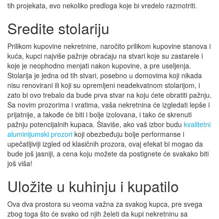
tih projekata, evo nekoliko predloga koje bi vredelo razmotriti.
Sredite stolariju
Prilikom kupovine nekretnine, naročito prilikom kupovine stanova i
kuća, kupci najviše pažnje obraćaju na stvari koje su zastarele i
koje je neophodno menjati nakon kupovine, a pre useljenja.
Stolarija je jedna od tih stvari, posebno u domovima koji nikada
nisu renovirani ili koji su opremljeni neadekvatnom stolarijom, i
zato bi ovo trebalo da bude prva stvar na koju ćete obratiti pažnju.
Sa novim prozorima i vratima, vaša nekretnina će izgledati lepše i
prijatnije, a takođe će biti i bolje izolovana, i tako će skrenuti
pažnju potencijalnih kupaca. Štaviše, ako vaš izbor budu
kvalitetni
aluminijumski prozori
koji obezbeđuju bolje performanse i
upečatljiviji izgled od klasičnih prozora, ovaj efekat bi mogao da
bude još jasniji, a cena koju možete da postignete će svakako biti
još viša!
Uložite u kuhinju i kupatilo
Ova dva prostora su veoma važna za svakog kupca, pre svega
zbog toga što će svako od njih želeti da kupi nekretninu sa