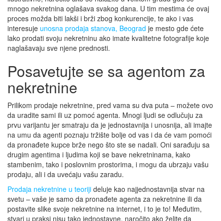
mnogo nekretnina oglašava svakog dana. U tim mestima će ovaj
proces možda biti lakši i brži zbog konkurencije, te ako i vas
interesuje
unosna prodaja stanova, Beograd
je mesto gde ćete
lako prodati svoju nekretninu ako imate kvalitetne fotografije koje
naglašavaju sve njene prednosti.
Posavetujte se sa agentom za
nekretnine
Prilikom prodaje nekretnine, pred vama su dva puta – možete ovo
da uradite sami ili uz pomoć agenta. Mnogi ljudi se odlučuju za
prvu varijantu jer smatraju da je jednostavnija i unosnija, ali imajte
na umu da agenti poznaju tržište bolje od vas i da će vam pomoći
da pronađete kupce brže nego što ste se nadali. Oni sarađuju sa
drugim agentima i ljudima koji se bave nekretninama, kako
stambenim, tako i poslovnim prostorima, i mogu da ubrzaju vašu
prodaju, ali i da uvećaju vašu zaradu.
Prodaja nekretnine u teoriji
deluje kao najjednostavnija stvar na
svetu – vaše je samo da pronađete agenta za nekretnine ili da
postavite slike svoje nekretnine na internet, i to je to! Međutim,
stvari u praksi nisu tako jednostavne, naročito ako želite da