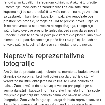
renoviranim kupatilom i sređenom kuhinjom. A ako vi to uradite
umesto njih, moći ćete da zaradite više i da olakšate izbor
kupcima koji će se pre odlučiti za vašu nekretninu nego za neku
sa zastarelom kuhinjom i kupatilom. Ipak, ako renovirate ove
prostore pre prodaje, nemojte da uložite previše novca u njih jer
ih ne renovirate za sebe već za nekoga drugoga, i stoga nije
važno kako ove dve prostorije izgledaju, već samo da su nove i
uređene. Odlučite se za najpovoljnije keramičke pločice, kuhinjske
elemente i kupatilske sanitarije jer će čak i ovi jeftiniji komadi da
privuku pažnju kupcima i donesu vam dodatnu svotu novca.
Napravite reprezentativne
fotografije
Ako želite da prodate svoju nekretninu, morate da budete svesni
činjenice da ogroman broj ljudi pokušava da uradi isto što i vi,
verovatno na istim lokacijama na kojima se i vaša nekretnina
nalazi. Zato je važno da se izdvojite već na prvi pogled jer se
većina današnjih kupaca informiše preko interneta i formira svoje
mišljenje o potencijalnim nekretninama već nakon nekoliko
fotografija. Zato vaše fotografije moraju da budu reprezentativne i
ilustrativne, naročito ako se nalazite u velikom gradu gde se