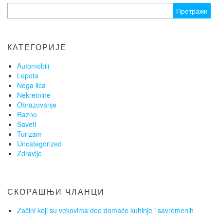
Претрага
за:
КАТЕГОРИЈЕ
Automobili
Lepota
Nega lica
Nekretnine
Obrazovanje
Razno
Saveti
Turizam
Uncategorized
Zdravlje
СКОРАШЊИ ЧЛАНЦИ
Začini koji su vekovima deo domaće kuhinje i savremenih