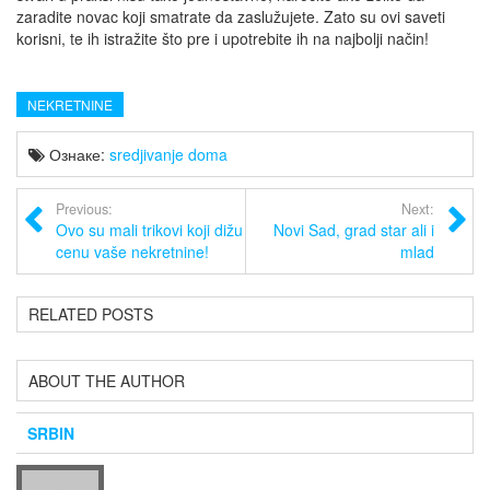
zaradite novac koji smatrate da zaslužujete. Zato su ovi saveti
korisni, te ih istražite što pre i upotrebite ih na najbolji način!
NEKRETNINE
Ознаке:
sredjivanje doma
Previous:
Next:
Ovo su mali trikovi koji dižu
Novi Sad, grad star ali i
cenu vaše nekretnine!
mlad
RELATED POSTS
ABOUT THE AUTHOR
SRBIN