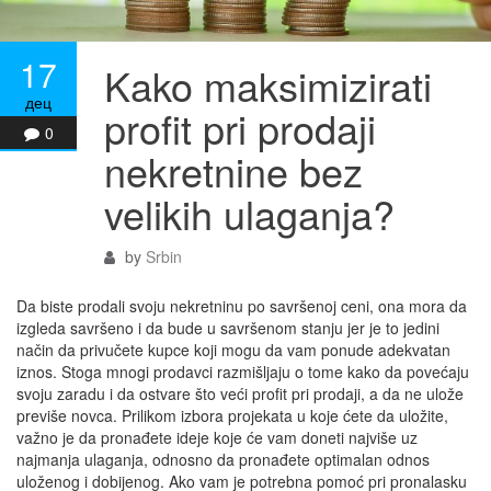
17
Kako maksimizirati
дец
profit pri prodaji
0
nekretnine bez
velikih ulaganja?
by
Srbin
Da biste prodali svoju nekretninu po savršenoj ceni, ona mora da
izgleda savršeno i da bude u savršenom stanju jer je to jedini
način da privučete kupce koji mogu da vam ponude adekvatan
iznos. Stoga mnogi prodavci razmišljaju o tome kako da povećaju
svoju zaradu i da ostvare što veći profit pri prodaji, a da ne ulože
previše novca. Prilikom izbora projekata u koje ćete da uložite,
važno je da pronađete ideje koje će vam doneti najviše uz
najmanja ulaganja, odnosno da pronađete optimalan odnos
uloženog i dobijenog. Ako vam je potrebna pomoć pri pronalasku