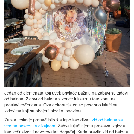
Jedan od elemenata koji uvek privlače pažnju na zabavi su zidovi
od balona. Zidovi od balona stvoriće luksuznu foto zonu na
proslavi rođendana. Ova dekoracija će se posebno istaći na
zidovima koji su obojeni bledim tonovima.
Zaista teško je pronaći bilo šta lepo kao divan
zid od balona sa
veoma posebnim dizajnom
. Zahvaljujući njemu proslava izgleda
kao jedinstven i neverovatan događaj. Kada pravite zid od balona,