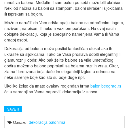
mnoštva balona. Međutim i sam balon po sebi može biti ukrašen.
Neki od načina su baloni sa štampom, baloni ukrašeni šljokicama
ili isprskani sa bojom.
Možete naručiti da Vam odštampaju balone sa određenim, logom,
nazivom, natpisom ili nekom važnom porukom. Na ovaj način
dobijate dekoraciju koja je specijalno namenjena Vama ili Vama
dragoj osobi.
Dekoracija od balona može postići fantastičan efekat ako ih
ukrasite sa šljokicama. Tako će Vaša proslava dobiti elegantniji i
glamurozniji dodir. Ako pak želite balone sa više umetničkog
dodira možemo balone poprskati sa bojama raznih vrsta. Oker,
zlatna i bronzana boja daće im elegantniji izgled u odnosu na
neke šarenije boje kao što su boje duge npr.
Ukoliko želite da imate ovakav rodjendan firma
balonibeograd.rs
će u saradnji sa Vama napraviti dekoraciju iz snova.
SAVETI
Ознаке:
dekoracija balonima