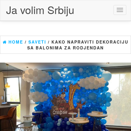
Skip
Ja volim Srbiju
to
Toggl
the
naviga
content
HOME
/
SAVETI
/ KAKO NAPRAVITI DEKORACIJU
SA BALONIMA ZA RODJENDAN