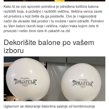
Kako bi se ovo sprovelo potrebna je određena količina balona
različitih boja, a poželjno i različitih veličina. Veličina venca zavisi
od prostora u koji želite da ga postavite. Ovo je i najpovoljniji
način da ukrasite Vaš prostor i to možete i sami odraditi. Potrebni
su Vam baloni raznih boja i veličina, najlon traka kojom ćete ih
privezati i nešto čime ćete ih zakačiti na zid.
Dekorišite balone po vašem
izboru
Uglavnom se dekoracije balonima sastoje od kombinovanja