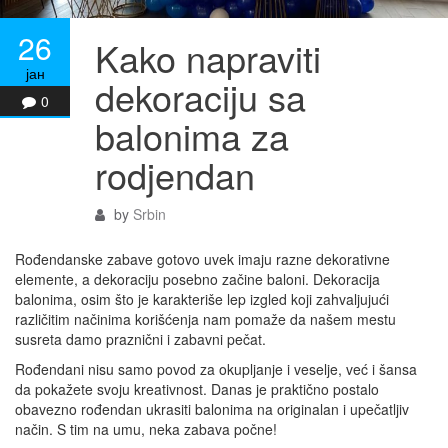
26
Kako napraviti
јан
dekoraciju sa
0
balonima za
rodjendan
by
Srbin
Rođendanske zabave gotovo uvek imaju razne dekorativne
elemente, a dekoraciju posebno začine baloni. Dekoracija
balonima, osim što je karakteriše lep izgled koji zahvaljujući
različitim načinima korišćenja nam pomaže da našem mestu
susreta damo praznični i zabavni pečat.
Rođendani nisu samo povod za okupljanje i veselje, već i šansa
da pokažete svoju kreativnost. Danas je praktično postalo
obavezno rođendan ukrasiti balonima na originalan i upečatljiv
način. S tim na umu, neka zabava počne!