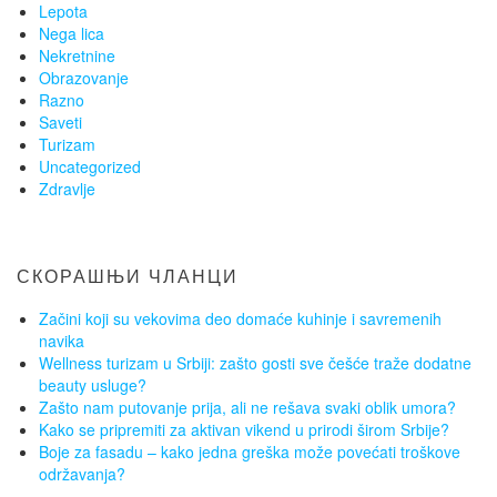
Lepota
Nega lica
Nekretnine
Obrazovanje
Razno
Saveti
Turizam
Uncategorized
Zdravlje
СКОРАШЊИ ЧЛАНЦИ
Začini koji su vekovima deo domaće kuhinje i savremenih
navika
Wellness turizam u Srbiji: zašto gosti sve češće traže dodatne
beauty usluge?
Zašto nam putovanje prija, ali ne rešava svaki oblik umora?
Kako se pripremiti za aktivan vikend u prirodi širom Srbije?
Boje za fasadu – kako jedna greška može povećati troškove
održavanja?