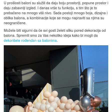
U prošlosti baloni su služili da daju boju prostoriji, popune prostor i
daju zabavniji izgled. I danas vrše tu funkciju, s tim što je to
prebačeno na mnogo viši nivo. Sada postoji mnogo boja, dizajna i
oblika balona, a kombinacije koje se mogu napraviti sa njima su
neograničene.
Možete biti sigurni da će svi gosti želeti sliku pored dekoracija od
balona. Spremili smo za Vas nekoliko ideja kako bi mogli da
dekorišete rođendan sa balonima
.