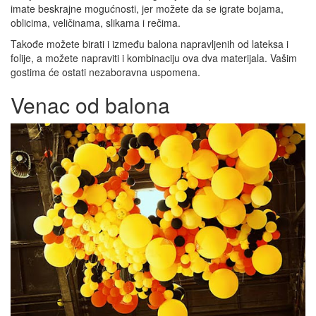
imate beskrajne mogućnosti, jer možete da se igrate bojama,
oblicima, veličinama, slikama i rečima.
Takođe možete birati i između balona napravljenih od lateksa i
folije, a možete napraviti i kombinaciju ova dva materijala. Vašim
gostima će ostati nezaboravna uspomena.
Venac od balona