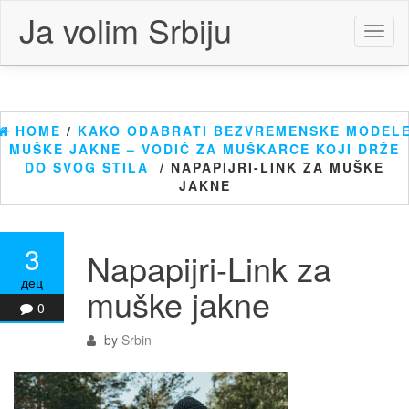
Skip
Ja volim Srbiju
to
Toggl
the
naviga
content
HOME
/
KAKO ODABRATI BEZVREMENSKE MODEL
MUŠKE JAKNE – VODIČ ZA MUŠKARCE KOJI DRŽE
DO SVOG STILA
/ NAPAPIJRI-LINK ZA MUŠKE
JAKNE
3
Napapijri-Link za
дец
muške jakne
0
by
Srbin