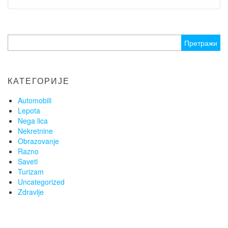
Претрага
за:
КАТЕГОРИЈЕ
Automobili
Lepota
Nega lica
Nekretnine
Obrazovanje
Razno
Saveti
Turizam
Uncategorized
Zdravlje