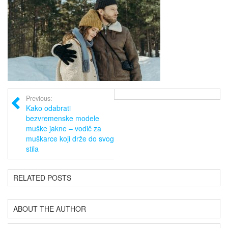
Previous:
Kako odabrati
bezvremenske modele
muške jakne – vodič za
muškarce koji drže do svog
stila
RELATED POSTS
ABOUT THE AUTHOR