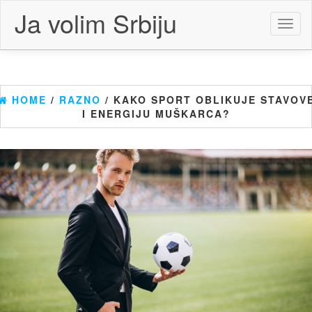
Skip
Ja volim Srbiju
to
Toggl
the
naviga
content
HOME
/
RAZNO
/ KAKO SPORT OBLIKUJE STAVOV
I ENERGIJU MUŠKARCA?