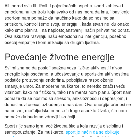
Ali, pored svih tih ličnih i pojedinačnih uspeha, sport zahteva i
emocionalnu kontrolu koju svako od nas mora da ima, i bavljenje
sportom nam pomaže da naučimo kako da se nosimo sa
pritiskom, kontrolišemo svoju energiju i, kada stvari ne idu onako
kako smo planirali, na najdostojanstveniji način prihvatimo poraz.
Ova iskustva razvijaju našu emocionalnu inteligenciju, posebno
osećaj empatije i komunikacije sa drugim ljudima.
Povećanje životne energije
Svi mi znamo da postoji snažna veza fizičke aktivnosti i nivoa
energije koju osećamo, a učestvovanje u sportskim aktivnostima
podstiče proizvodnju endorfina, poboljšava raspoloženje i
smanjuje umor. Za moderne muškarce, to neretko znači i veću
vitalnost, kako na fizičkom, tako i na mentalnom planu. Sport nam
pomaže da se nosimo sa stresom, anksioznošću i depresijom, i
donosi novi osećaj uzbuđenja u naš dan. Ova energija prenosi se
na posao, međuljudske odnose i druge aspekte života, što nam
pomaže da budemo zdraviji i srećniji.
Sport nije samo igra, već životna škola koja razvija disciplinu i
samopouzdanje. Za muškarce,
sport je način da se oblikuje