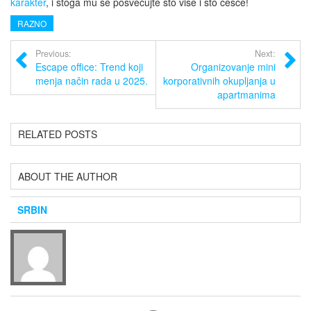
karakter
, i stoga mu se posvećujte što više i što češće!
RAZNO
Previous:
Next:
Escape office: Trend koji
Organizovanje mini
menja način rada u 2025.
korporativnih okupljanja u
apartmanima
RELATED POSTS
ABOUT THE AUTHOR
SRBIN