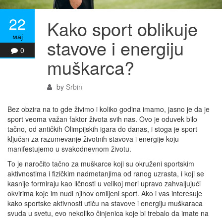
22
Kako sport oblikuje
мај
stavove i energiju
0
muškarca?
by
Srbin
Bez obzira na to gde živimo i koliko godina imamo, jasno je da je
sport veoma važan faktor života svih nas. Ovo je oduvek bilo
tačno, od antičkih Olimpijskih igara do danas, i stoga je sport
ključan za razumevanje životnih stavova i energije koju
manifestujemo u svakodnevnom životu.
To je naročito tačno za muškarce koji su okruženi sportskim
aktivnostima i fizičkim nadmetanjima od ranog uzrasta, i koji se
kasnije formiraju kao ličnosti u velikoj meri upravo zahvaljujući
okvirima koje im nudi njihov omiljeni sport. Ako i vas interesuje
kako sportske aktivnosti utiču na stavove i energiju muškaraca
svuda u svetu, evo nekoliko činjenica koje bi trebalo da imate na