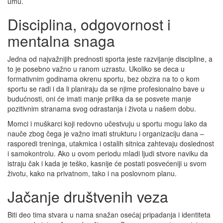
umu.
Disciplina, odgovornost i
mentalna snaga
Jedna od najvažnijih prednosti sporta jeste razvijanje discipline, a
to je posebno važno u ranom uzrastu. Ukoliko se deca u
formativnim godinama okrenu sportu, bez obzira na to o kom
sportu se radi i da li planiraju da se njime profesionalno bave u
budućnosti, oni će imati manje prilika da se posvete manje
pozitivnim stranama svog odrastanja i života u našem dobu.
Momci i muškarci koji redovno učestvuju u sportu mogu lako da
nauče zbog čega je važno imati strukturu i organizaciju dana –
rasporedi treninga, utakmica i ostalih sitnica zahtevaju doslednost
i samokontrolu. Ako u ovom periodu mladi ljudi stvore naviku da
istraju čak i kada je teško, kasnije će postati posvećeniji u svom
životu, kako na privatnom, tako i na poslovnom planu.
Jačanje društvenih veza
Biti deo tima stvara u nama snažan osećaj pripadanja i identiteta