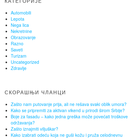
КАТЕГОРИЈЕ
Automobili
Lepota
Nega lica
Nekretnine
Obrazovanje
Razno
Saveti
Turizam
Uncategorized
Zdravlje
СКОРАШЊИ ЧЛАНЦИ
Zašto nam putovanje prija, ali ne rešava svaki oblik umora?
Kako se pripremiti za aktivan vikend u prirodi širom Srbije?
Boje za fasadu – kako jedna greška može povećati troškove
održavanja?
Zašto iznajmiti viljuškar?
Kako izabrati odeću koja ne guši kožu i pruža celodnevnu