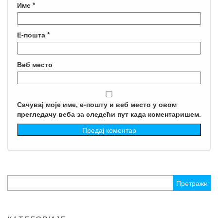
Име
*
Е-пошта
*
Веб место
Сачувај моје име, е-пошту и веб место у овом
прегледачу веба за следећи пут када коментаришем.
Претрага
за: