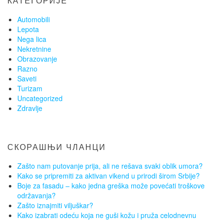
КАТЕГОРИЈЕ
Automobili
Lepota
Nega lica
Nekretnine
Obrazovanje
Razno
Saveti
Turizam
Uncategorized
Zdravlje
СКОРАШЊИ ЧЛАНЦИ
Zašto nam putovanje prija, ali ne rešava svaki oblik umora?
Kako se pripremiti za aktivan vikend u prirodi širom Srbije?
Boje za fasadu – kako jedna greška može povećati troškove
održavanja?
Zašto iznajmiti viljuškar?
Kako izabrati odeću koja ne guši kožu i pruža celodnevnu