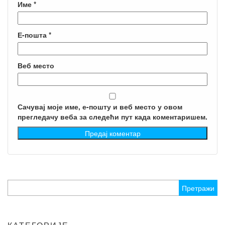
Име
*
Е-пошта
*
Веб место
Сачувај моје име, е-пошту и веб место у овом
прегледачу веба за следећи пут када коментаришем.
Претрага
за: