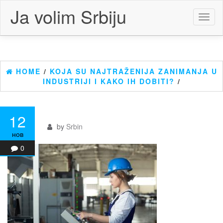
Skip
Ja volim Srbiju
to
Toggl
the
naviga
content
HOME
/
KOJA SU NAJTRAŽENIJA ZANIMANJA U
INDUSTRIJI I KAKO IH DOBITI?
/
12
by
Srbin
нов
0