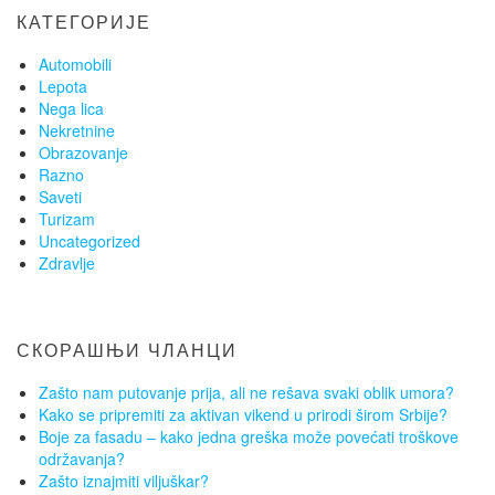
КАТЕГОРИЈЕ
Automobili
Lepota
Nega lica
Nekretnine
Obrazovanje
Razno
Saveti
Turizam
Uncategorized
Zdravlje
СКОРАШЊИ ЧЛАНЦИ
Zašto nam putovanje prija, ali ne rešava svaki oblik umora?
Kako se pripremiti za aktivan vikend u prirodi širom Srbije?
Boje za fasadu – kako jedna greška može povećati troškove
održavanja?
Zašto iznajmiti viljuškar?