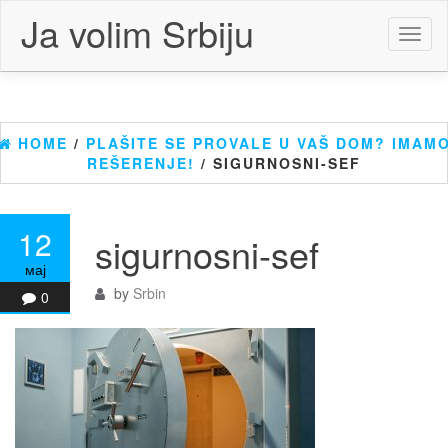
Skip
Ja volim Srbiju
to
Toggl
the
naviga
content
HOME
/
PLAŠITE SE PROVALE U VAŠ DOM? IMAM
REŠERENJE!
/ SIGURNOSNI-SEF
12
sigurnosni-sef
мај
by
Srbin
0