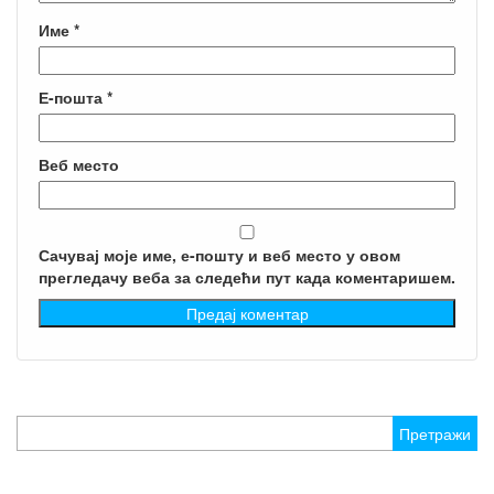
Име
*
Е-пошта
*
Веб место
Сачувај моје име, е-пошту и веб место у овом
прегледачу веба за следећи пут када коментаришем.
Претрага
за: