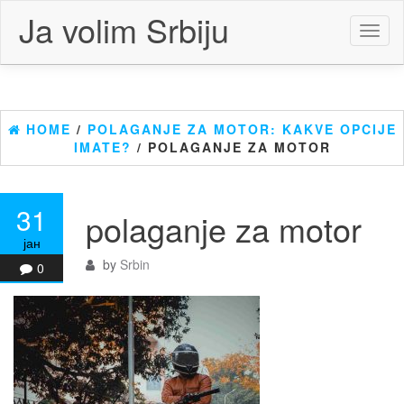
Skip
Ja volim Srbiju
to
Toggl
the
naviga
content
HOME
/
POLAGANJE ZA MOTOR: KAKVE OPCIJE
IMATE?
/ POLAGANJE ZA MOTOR
31
polaganje za motor
јан
by
Srbin
0