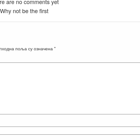
re are no comments yet
Why not be the first
пходна поља су означена
*