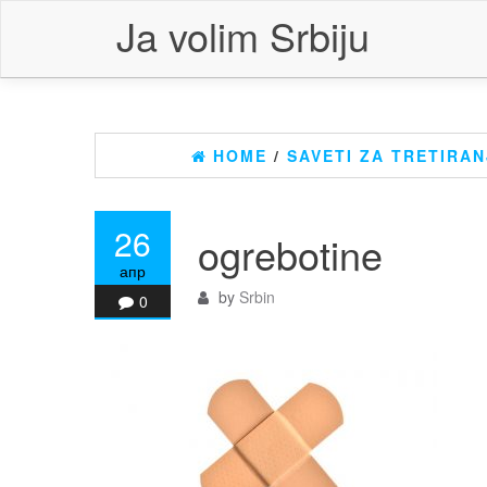
Skip
Ja volim Srbiju
to
the
content
HOME
/
SAVETI ZA TRETIRA
26
ogrebotine
апр
by
Srbin
0