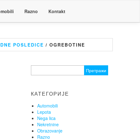
mobili
Razno
Kontakt
ODNE POSLEDICE
/ OGREBOTINE
Претрага
за:
КАТЕГОРИЈЕ
Automobili
Lepota
Nega lica
Nekretnine
Obrazovanje
Razno