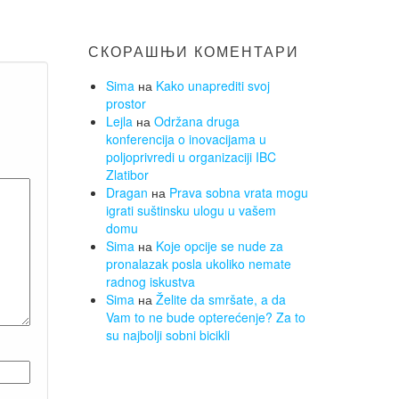
СКОРАШЊИ КОМЕНТАРИ
Sima
на
Kako unaprediti svoj
prostor
Lejla
на
Održana druga
konferencija o inovacijama u
poljoprivredi u organizaciji IBC
Zlatibor
Dragan
на
Prava sobna vrata mogu
igrati suštinsku ulogu u vašem
domu
Sima
на
Koje opcije se nude za
pronalazak posla ukoliko nemate
radnog iskustva
Sima
на
Želite da smršate, a da
Vam to ne bude opterećenje? Za to
su najbolji sobni bicikli