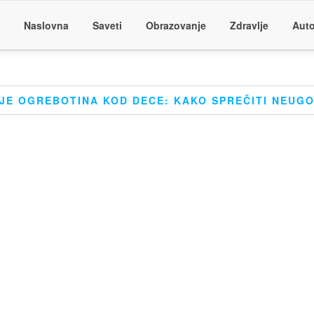
Naslovna
Saveti
Obrazovanje
Zdravlje
Auto
NJE OGREBOTINA KOD DECE: KAKO SPREČITI NEUG