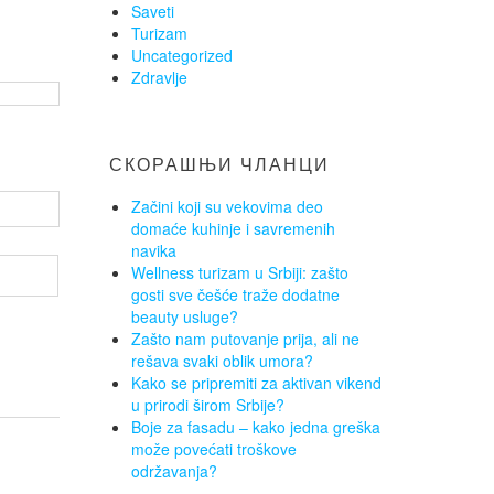
Saveti
Turizam
Uncategorized
Zdravlje
СКОРАШЊИ ЧЛАНЦИ
Začini koji su vekovima deo
domaće kuhinje i savremenih
navika
Wellness turizam u Srbiji: zašto
gosti sve češće traže dodatne
beauty usluge?
Zašto nam putovanje prija, ali ne
rešava svaki oblik umora?
Kako se pripremiti za aktivan vikend
u prirodi širom Srbije?
Boje za fasadu – kako jedna greška
može povećati troškove
održavanja?