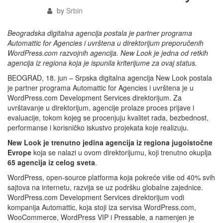
by
Srbin
Beogradska digitalna agencija postala je partner programa
Automattic for Agencies i uvrštena u direktorijum preporučenih
WordPress.com razvojnih agencija. New Look je jedna od retkih
agencija iz regiona koja je ispunila kriterijume za ovaj status.
BEOGRAD, 18. jun – Srpska digitalna agencija New Look postala
je partner programa Automattic for Agencies i uvrštena je u
WordPress.com Development Services direktorijum. Za
uvrštavanje u direktorijum, agencije prolaze proces prijave i
evaluacije, tokom kojeg se procenjuju kvalitet rada, bezbednost,
performanse i korisničko iskustvo projekata koje realizuju.
New Look je trenutno jedina agencija iz regiona jugoistočne
Evrope
koja se nalazi u ovom direktorijumu, koji trenutno okuplja
65 agencija iz celog sveta
.
WordPress, open-source platforma koja pokreće više od 40% svih
sajtova na internetu, razvija se uz podršku globalne zajednice.
WordPress.com Development Services direktorijum vodi
kompanija Automattic, koja stoji iza servisa WordPress.com,
WooCommerce, WordPress VIP i Pressable, a namenjen je