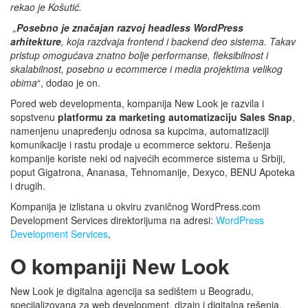
rekao je Košutić.
„
Posebno je značajan razvoj headless WordPress
arhitekture
, koja razdvaja frontend i backend deo sistema. Takav
pristup omogućava znatno bolje performanse, fleksibilnost i
skalabilnost, posebno u ecommerce i media projektima velikog
obima
“, dodao je on.
Pored web developmenta, kompanija New Look je razvila i
sopstvenu
platformu za marketing automatizaciju Sales Snap
,
namenjenu unapređenju odnosa sa kupcima, automatizaciji
komunikacije i rastu prodaje u ecommerce sektoru. Rešenja
kompanije koriste neki od najvećih ecommerce sistema u Srbiji,
poput Gigatrona, Ananasa, Tehnomanije, Dexyco, BENU Apoteka
i drugih.
Kompanija je izlistana u okviru zvaničnog WordPress.com
Development Services direktorijuma na adresi:
WordPress
Development Services
,
O kompaniji New Look
New Look je digitalna agencija sa sedištem u Beogradu,
specijalizovana za web development, dizajn i digitalna rešenja.