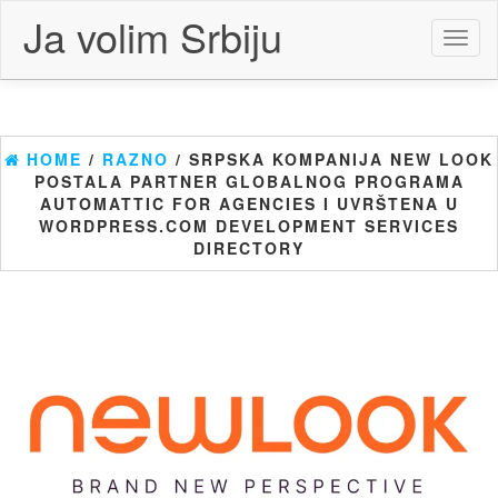
Skip
Ja volim Srbiju
to
Toggl
the
naviga
content
HOME
/
RAZNO
/ SRPSKA KOMPANIJA NEW LOOK
POSTALA PARTNER GLOBALNOG PROGRAMA
AUTOMATTIC FOR AGENCIES I UVRŠTENA U
WORDPRESS.COM DEVELOPMENT SERVICES
DIRECTORY