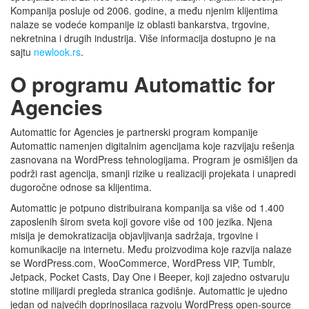
Kompanija posluje od 2006. godine, a među njenim klijentima
nalaze se vodeće kompanije iz oblasti bankarstva, trgovine,
nekretnina i drugih industrija. Više informacija dostupno je na
sajtu
newlook.rs
.
O programu Automattic for
Agencies
Automattic for Agencies je partnerski program kompanije
Automattic namenjen digitalnim agencijama koje razvijaju rešenja
zasnovana na WordPress tehnologijama. Program je osmišljen da
podrži rast agencija, smanji rizike u realizaciji projekata i unapredi
dugoročne odnose sa klijentima.
Automattic je potpuno distribuirana kompanija sa više od 1.400
zaposlenih širom sveta koji govore više od 100 jezika. Njena
misija je demokratizacija objavljivanja sadržaja, trgovine i
komunikacije na internetu. Među proizvodima koje razvija nalaze
se WordPress.com, WooCommerce, WordPress VIP, Tumblr,
Jetpack, Pocket Casts, Day One i Beeper, koji zajedno ostvaruju
stotine milijardi pregleda stranica godišnje. Automattic je ujedno
jedan od najvećih doprinosilaca razvoju WordPress open-source