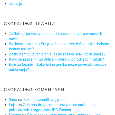
Zdravlje
СКОРАШЊИ ЧЛАНЦИ
Začini koji su vekovima deo domaće kuhinje i savremenih
navika
Wellness turizam u Srbiji: zašto gosti sve češće traže dodatne
beauty usluge?
Zašto nam putovanje prija, ali ne rešava svaki oblik umora?
Kako se pripremiti za aktivan vikend u prirodi širom Srbije?
Boje za fasadu – kako jedna greška može povećati troškove
održavanja?
СКОРАШЊИ КОМЕНТАРИ
Sima
на
Kako unaprediti svoj prostor
Lejla
на
Održana druga konferencija o inovacijama u
poljoprivredi u organizaciji IBC Zlatibor
Dragan
на
Prava sobna vrata mogu igrati suštinsku ulogu u