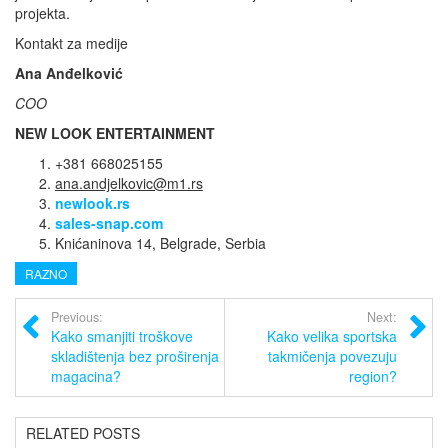
projekta.
Kontakt za medije
Ana Anđelković
COO
NEW LOOK ENTERTAINMENT
+381 668025155
ana.andjelkovic@m1.rs
newlook.rs
sales-snap.com
Knićaninova 14, Belgrade, Serbia
RAZNO
Previous:
Next:
Kako smanjiti troškove
Kako velika sportska
skladištenja bez proširenja
takmičenja povezuju
magacina?
region?
RELATED POSTS