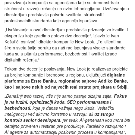
povezivanju kompanija sa agencijama koje su demonstrirale
stručnost u razvoju rešenja na ovim tehnologijama. Uvrštavanje u
direktorijum predstavlja potvrdu kvaliteta, stručnosti i
profesionalnih standarda koje agencija ispunjava.
„Uvrštavanje u ovaj direktorijum predstavlja priznanje za kvalitet i
ekspertizu koje gradimo gotovo dve decenije“, izjavio je Ivan
Košutić, osnivač i direktor kompanije New Look. „To klijentima
širom sveta šalje poruku da naš rad ispunjava visoke standarde
kada su u pitanju performanse, bezbednost i kvalitet izrade
digitalnih rešenja.“
Tokom dve decenije poslovanja, New Look je realizovao projekte
za brojne kompanije i brendove u regionu, uključujući
digitalne
platforme za Erste Banku, regionalne sajtove Addiko Banke,
kao i sajtove nekih od najvećih real estate projekata u Srbiji.
„
Današnji web razvoj više nije samo pitanje dizajna sajta.
Fokus
je na brzini, optimizaciji koda, SEO performansama i
bezbednosti
, koja je danas važnija nego ikada. Veštačku
inteligenciju već aktivno koristimo u razvoju, ali
uz strogu
kontrolu senior developera
, jer svaki AI-generisan kod mora biti
detaljno proveren i testiran pre produkcije. Paralelno razvijamo i
AI agente za automatizaciju poslovnih procesa u kompanijama“,