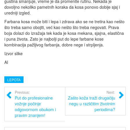
gustina smanjuje, vreme je da promenite rutinu. Nekada je
dovoljno nekoliko pametnih koraka da kosa ponovo dobije sjaj i
uredniji izgled.
Farbana kosa može biti i lepa i zdrava ako se ne tretira kao nešto
što treba samo obojiti, već kao nešto što treba negovati. Prava
boja dolazi do izražaja tek kada je kosa mekana, sjajna, elastična
i puna života. Zato je najbolji put do lepe farbane kose
kombinacija pažljivog farbanja, dobre nege i strpljenja.
Izvor slike
AI
LEPOTA
Previous:
Next:
Put do profesionalne
Zašto koža traži drugačiju
vožnje počinje
negu u različitim životnim
odgovornom obukom i
periodima?
pravim znanjem!