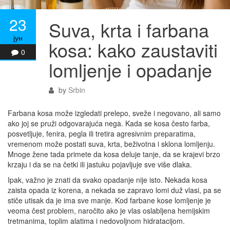
23
Suva, krta i farbana
јун
kosa: kako zaustaviti
0
lomljenje i opadanje
by
Srbin
Farbana kosa može izgledati prelepo, sveže i negovano, ali samo
ako joj se pruži odgovarajuća nega. Kada se kosa često farba,
posvetljuje, fenira, pegla ili tretira agresivnim preparatima,
vremenom može postati suva, krta, beživotna i sklona lomljenju.
Mnoge žene tada primete da kosa deluje tanje, da se krajevi brzo
krzaju i da se na četki ili jastuku pojavljuje sve više dlaka.
Ipak, važno je znati da svako opadanje nije isto. Nekada kosa
zaista opada iz korena, a nekada se zapravo lomi duž vlasi, pa se
stiče utisak da je ima sve manje. Kod farbane kose lomljenje je
veoma čest problem, naročito ako je vlas oslabljena hemijskim
tretmanima, toplim alatima i nedovoljnom hidratacijom.