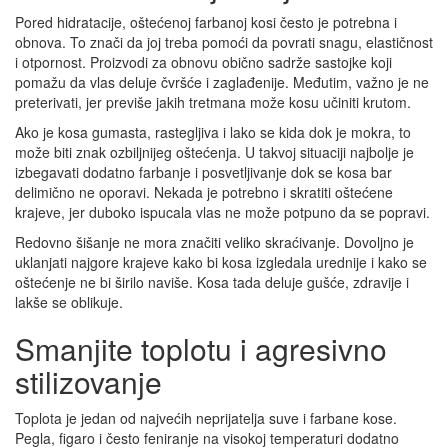
Pored hidratacije, oštećenoj farbanoj kosi često je potrebna i
obnova. To znači da joj treba pomoći da povrati snagu, elastičnost
i otpornost. Proizvodi za obnovu obično sadrže sastojke koji
pomažu da vlas deluje čvršće i zaglađenije. Međutim, važno je ne
preterivati, jer previše jakih tretmana može kosu učiniti krutom.
Ako je kosa gumasta, rastegljiva i lako se kida dok je mokra, to
može biti znak ozbiljnijeg oštećenja. U takvoj situaciji najbolje je
izbegavati dodatno farbanje i posvetljivanje dok se kosa bar
delimično ne oporavi. Nekada je potrebno i skratiti oštećene
krajeve, jer duboko ispucala vlas ne može potpuno da se popravi.
Redovno šišanje ne mora značiti veliko skraćivanje. Dovoljno je
uklanjati najgore krajeve kako bi kosa izgledala urednije i kako se
oštećenje ne bi širilo naviše. Kosa tada deluje gušće, zdravije i
lakše se oblikuje.
Smanjite toplotu i agresivno
stilizovanje
Toplota je jedan od najvećih neprijatelja suve i farbane kose.
Pegla, figaro i često feniranje na visokoj temperaturi dodatno