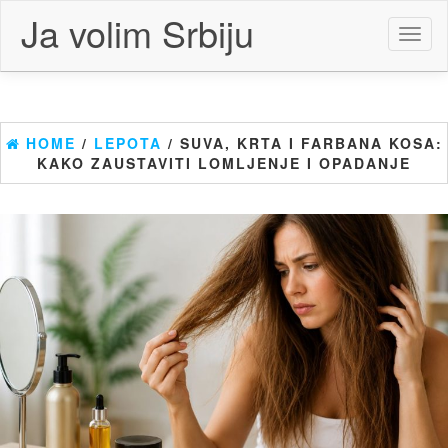
Skip
Ja volim Srbiju
to
Toggl
the
naviga
content
HOME
/
LEPOTA
/ SUVA, KRTA I FARBANA KOSA:
KAKO ZAUSTAVITI LOMLJENJE I OPADANJE