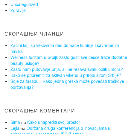
Uncategorized
Zdravlje
СКОРАШЊИ ЧЛАНЦИ
Začini koji su vekovima deo domaće kuhinje i savremenih
navika
Wellness turizam u Srbiji: zašto gosti sve češće traže dodatne
beauty usluge?
Zašto nam putovanje prija, ali ne rešava svaki oblik umora?
Kako se pripremiti za aktivan vikend u prirodi širom Srbije?
Boje za fasadu – kako jedna greška može povećati troškove
održavanja?
СКОРАШЊИ КОМЕНТАРИ
Sima
на
Kako unaprediti svoj prostor
Lejla
на
Održana druga konferencija o inovacijama u
poljoprivredi u organizaciji IBC Zlatibor