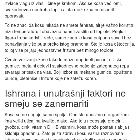
izvlače vlagu iz vlasi i čine je krhkom. Ako se kosa već lomi,
svakodnevna upotreba toplih alata može znatno usporiti
oporavak.
To ne znači da kosu nikada ne smete fenirati, ali je važno koristiti
nižu temperaturu i obavezno naneti zaštitu od toplote. Peglu i
figaro treba koristiti ređe, samo kada je kosa potpuno suva i bez
ponavljanja više puta preko istog pramena. Što je kosa oštećenija,
to joj više prijaju jednostavne frizure bez mnogo toplote.
Čvrsto vezivanje kose takođe može doprineti pucanju. Uske
gumice, metalni delovi i svakodnevno nošenje zategnutog repa
stvaraju pritisak na vlas. Bolji izbor su mekane gumice, opuštene
punđe, pletenice i frizure koje ne zatežu koren.
Ishrana i unutrašnji faktori ne
smeju se zanemariti
Kosa se ne neguje samo spolja. Ono što unosimo u organizam
ima veliki uticaj na kvalitet dlake. Ako telu nedostaju proteini,
gvožđe, cink, vitamin D ili B vitamini, kosa može postati slabija i
sklonija opadanju. Zato je za zdravu kosu važna raznovrsna
ishrana, dovoljno sna i smanjenje stresa koliko god je moguće.