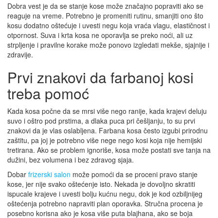
Dobra vest je da se stanje kose može značajno popraviti ako se
reaguje na vreme. Potrebno je promeniti rutinu, smanjiti ono što
kosu dodatno oštećuje i uvesti negu koja vraća vlagu, elastičnost i
otpornost. Suva i krta kosa ne oporavlja se preko noći, ali uz
strpljenje i pravilne korake može ponovo izgledati mekše, sjajnije i
zdravije.
Prvi znakovi da farbanoj kosi
treba pomoć
Kada kosa počne da se mrsi više nego ranije, kada krajevi deluju
suvo i oštro pod prstima, a dlaka puca pri češljanju, to su prvi
znakovi da je vlas oslabljena. Farbana kosa često izgubi prirodnu
zaštitu, pa joj je potrebno više nege nego kosi koja nije hemijski
tretirana. Ako se problem ignoriše, kosa može postati sve tanja na
dužini, bez volumena i bez zdravog sjaja.
Dobar
frizerski salon
može pomoći da se proceni pravo stanje
kose, jer nije svako oštećenje isto. Nekada je dovoljno skratiti
ispucale krajeve i uvesti bolju kućnu negu, dok je kod ozbiljnijeg
oštećenja potrebno napraviti plan oporavka. Stručna procena je
posebno korisna ako je kosa više puta blajhana, ako se boja