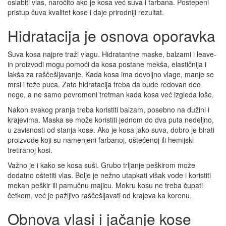
oslabiti vlas, naročito ako je kosa već suva i farbana. Postepeni
pristup čuva kvalitet kose i daje prirodniji rezultat.
Hidratacija je osnova oporavka
Suva kosa najpre traži vlagu. Hidratantne maske, balzami i leave-
in proizvodi mogu pomoći da kosa postane mekša, elastičnija i
lakša za raščešljavanje. Kada kosa ima dovoljno vlage, manje se
mrsi i teže puca. Zato hidratacija treba da bude redovan deo
nege, a ne samo povremeni tretman kada kosa već izgleda loše.
Nakon svakog pranja treba koristiti balzam, posebno na dužini i
krajevima. Maska se može koristiti jednom do dva puta nedeljno,
u zavisnosti od stanja kose. Ako je kosa jako suva, dobro je birati
proizvode koji su namenjeni farbanoj, oštećenoj ili hemijski
tretiranoj kosi.
Važno je i kako se kosa suši. Grubo trljanje peškirom može
dodatno oštetiti vlas. Bolje je nežno utapkati višak vode i koristiti
mekan peškir ili pamučnu majicu. Mokru kosu ne treba čupati
četkom, već je pažljivo raščešljavati od krajeva ka korenu.
Obnova vlasi i jačanje kose