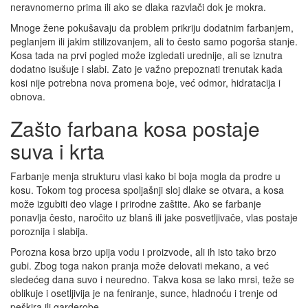
neravnomerno prima ili ako se dlaka razvlači dok je mokra.
Mnoge žene pokušavaju da problem prikriju dodatnim farbanjem,
peglanjem ili jakim stilizovanjem, ali to često samo pogorša stanje.
Kosa tada na prvi pogled može izgledati urednije, ali se iznutra
dodatno isušuje i slabi. Zato je važno prepoznati trenutak kada
kosi nije potrebna nova promena boje, već odmor, hidratacija i
obnova.
Zašto farbana kosa postaje
suva i krta
Farbanje menja strukturu vlasi kako bi boja mogla da prodre u
kosu. Tokom tog procesa spoljašnji sloj dlake se otvara, a kosa
može izgubiti deo vlage i prirodne zaštite. Ako se farbanje
ponavlja često, naročito uz blanš ili jake posvetljivače, vlas postaje
poroznija i slabija.
Porozna kosa brzo upija vodu i proizvode, ali ih isto tako brzo
gubi. Zbog toga nakon pranja može delovati mekano, a već
sledećeg dana suvo i neuredno. Takva kosa se lako mrsi, teže se
oblikuje i osetljivija je na feniranje, sunce, hladnoću i trenje od
peškira ili garderobe.