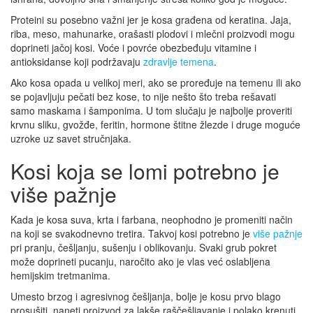
Proteini su posebno važni jer je kosa građena od keratina. Jaja,
riba, meso, mahunarke, orašasti plodovi i mlečni proizvodi mogu
doprineti jačoj kosi. Voće i povrće obezbeđuju vitamine i
antioksidanse koji podržavaju
zdravlje temena
.
Ako kosa opada u velikoj meri, ako se proređuje na temenu ili ako
se pojavljuju pečati bez kose, to nije nešto što treba rešavati
samo maskama i šamponima. U tom slučaju je najbolje proveriti
krvnu sliku, gvožđe, feritin, hormone štitne žlezde i druge moguće
uzroke uz savet stručnjaka.
Kosi koja se lomi potrebno je
više pažnje
Kada je kosa suva, krta i farbana, neophodno je promeniti način
na koji se svakodnevno tretira. Takvoj kosi potrebno je
više pažnje
pri pranju, češljanju, sušenju i oblikovanju. Svaki grub pokret
može doprineti pucanju, naročito ako je vlas već oslabljena
hemijskim tretmanima.
Umesto brzog i agresivnog češljanja, bolje je kosu prvo blago
prosušiti, naneti proizvod za lakše raščešljavanje i polako krenuti