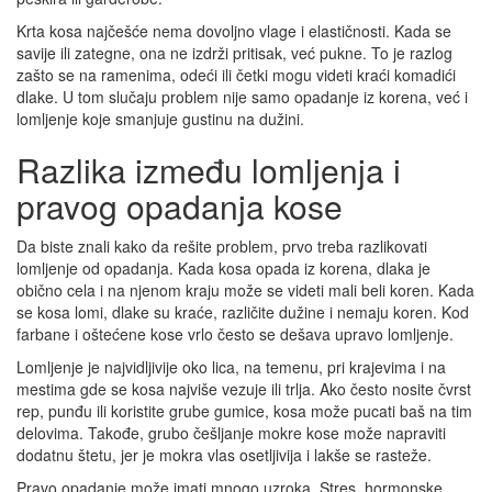
Krta kosa najčešće nema dovoljno vlage i elastičnosti. Kada se
savije ili zategne, ona ne izdrži pritisak, već pukne. To je razlog
zašto se na ramenima, odeći ili četki mogu videti kraći komadići
dlake. U tom slučaju problem nije samo opadanje iz korena, već i
lomljenje koje smanjuje gustinu na dužini.
Razlika između lomljenja i
pravog opadanja kose
Da biste znali kako da rešite problem, prvo treba razlikovati
lomljenje od opadanja. Kada kosa opada iz korena, dlaka je
obično cela i na njenom kraju može se videti mali beli koren. Kada
se kosa lomi, dlake su kraće, različite dužine i nemaju koren. Kod
farbane i oštećene kose vrlo često se dešava upravo lomljenje.
Lomljenje je najvidljivije oko lica, na temenu, pri krajevima i na
mestima gde se kosa najviše vezuje ili trlja. Ako često nosite čvrst
rep, punđu ili koristite grube gumice, kosa može pucati baš na tim
delovima. Takođe, grubo češljanje mokre kose može napraviti
dodatnu štetu, jer je mokra vlas osetljivija i lakše se rasteže.
Pravo opadanje može imati mnogo uzroka. Stres, hormonske