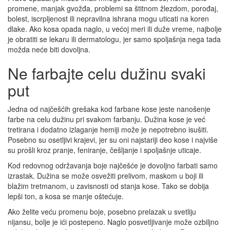
promene, manjak gvožđa, problemi sa štitnom žlezdom, porođaj,
bolest, iscrpljenost ili nepravilna ishrana mogu uticati na koren
dlake. Ako kosa opada naglo, u većoj meri ili duže vreme, najbolje
je obratiti se lekaru ili dermatologu, jer samo spoljašnja nega tada
možda neće biti dovoljna.
Ne farbajte celu dužinu svaki
put
Jedna od najčešćih grešaka kod farbane kose jeste nanošenje
farbe na celu dužinu pri svakom farbanju. Dužina kose je već
tretirana i dodatno izlaganje hemiji može je nepotrebno isušiti.
Posebno su osetljivi krajevi, jer su oni najstariji deo kose i najviše
su prošli kroz pranje, feniranje, češljanje i spoljašnje uticaje.
Kod redovnog održavanja boje najčešće je dovoljno farbati samo
izrastak. Dužina se može osvežiti prelivom, maskom u boji ili
blažim tretmanom, u zavisnosti od stanja kose. Tako se dobija
lepši ton, a kosa se manje oštećuje.
Ako želite veću promenu boje, posebno prelazak u svetliju
nijansu, bolje je ići postepeno. Naglo posvetljivanje može ozbiljno