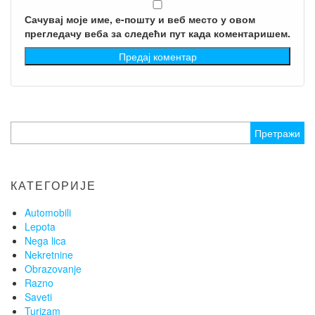
Сачувај моје име, е-пошту и веб место у овом
прегледачу веба за следећи пут када коментаришем.
Претрага
за:
КАТЕГОРИЈЕ
Automobili
Lepota
Nega lica
Nekretnine
Obrazovanje
Razno
Saveti
Turizam