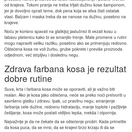
od krajeva. Tokom pranja ne treba trljati dužinu kose šamponom,
jer je dovoljno oprati teme, dok pena koja se sliva čisti ostatak
vlasi. Balzam i maska treba da se nanose na dužinu, posebno na
krajeve.
Noću je korisno spavati na glatkijoj jastučnici ili vezati kosu u
labavu pletenicu kako bi se smanjilo trenje. Male promene u rutini
mogu napraviti veliku razliku, posebno ako se primenjuju redovno.
Oštećena kosa ne voli žurbu, grube pokrete i previše proizvoda
odjednom, već strpljivu i doslednu negu.
Zdrava farbana kosa je rezultat
dobre rutine
Suva, krta i farbana kosa može se oporaviti, ali je važno biti
realan. Ako je kosa jako oštećena, neće se preko noći pretvoriti u
savršeno glatku i zdravu. Ipak, uz pravilnu negu, smanjenje
farbanja cele dužine, redovnu hidrataciju, manje toplote i pažljivije
češljanje, kosa može postati vidljivo lepša, mekša i otpornija.
Najvažnije je da ne čekate da se oštećenje proširi. Kada primetite
da kosa puca, da se mrsi, da se krajevi brzo krzaju ili da se