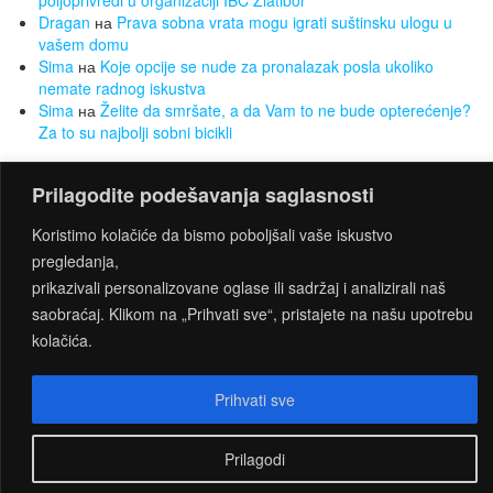
Dragan
на
Prava sobna vrata mogu igrati suštinsku ulogu u
vašem domu
Sima
на
Koje opcije se nude za pronalazak posla ukoliko
nemate radnog iskustva
Sima
на
Želite da smršate, a da Vam to ne bude opterećenje?
Za to su najbolji sobni bicikli
Prilagodite podešavanja saglasnosti
PROUDLY POWERED BY
WORDPRESS
|
THEME:
Koristimo kolačiće da bismo poboljšali vaše iskustvo
CONNECT
BY THEMES4WP
pregledanja,
prikazivali personalizovane oglase ili sadržaj i analizirali naš
saobraćaj. Klikom na „Prihvati sve“, pristajete na našu upotrebu
kolačića.
Prihvati sve
Prilagodi