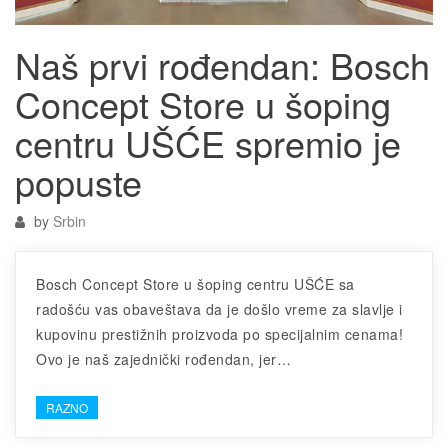
Naš prvi rođendan: Bosch
Concept Store u šoping
centru UŠĆE spremio je
popuste
by
Srbin
Bosch Concept Store u šoping centru UŠĆE sa
radošću vas obaveštava da je došlo vreme za slavlje i
kupovinu prestižnih proizvoda po specijalnim cenama!
Ovo je naš zajednički rođendan, jer…
RAZNO