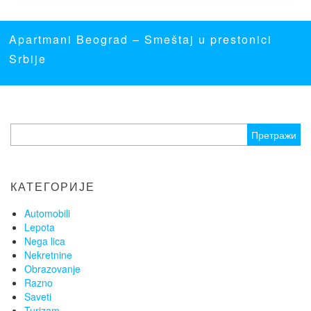
Apartmani Beograd
– Smeštaj u prestonici
Srbije
Претрага
за:
КАТЕГОРИЈЕ
Automobili
Lepota
Nega lica
Nekretnine
Obrazovanje
Razno
Saveti
Turizam