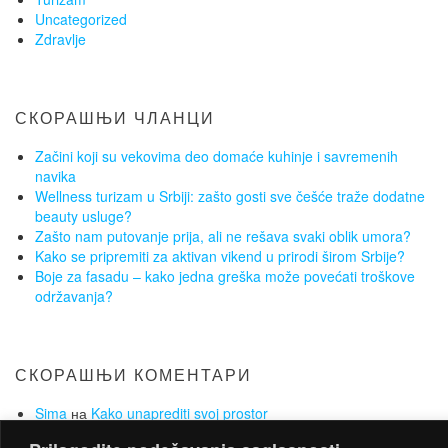
Uncategorized
Zdravlje
СКОРАШЊИ ЧЛАНЦИ
Začini koji su vekovima deo domaće kuhinje i savremenih
navika
Wellness turizam u Srbiji: zašto gosti sve češće traže dodatne
beauty usluge?
Zašto nam putovanje prija, ali ne rešava svaki oblik umora?
Kako se pripremiti za aktivan vikend u prirodi širom Srbije?
Boje za fasadu – kako jedna greška može povećati troškove
održavanja?
СКОРАШЊИ КОМЕНТАРИ
Sima
на
Kako unaprediti svoj prostor
Lejla
на
Održana druga konferencija o inovacijama u