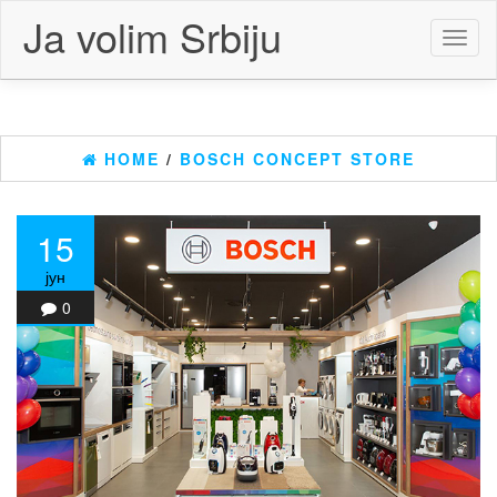
Skip
Ja volim Srbiju
to
Toggl
the
naviga
content
HOME
/
BOSCH CONCEPT STORE
15
јун
0