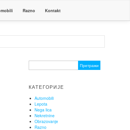
mobili
Razno
Kontakt
Претрага
за:
КАТЕГОРИЈЕ
Automobili
Lepota
Nega lica
Nekretnine
Obrazovanje
Razno