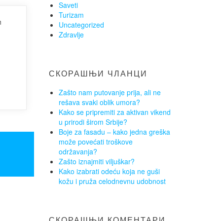
Saveti
Turizam
h
Uncategorized
Zdravlje
СКОРАШЊИ ЧЛАНЦИ
Zašto nam putovanje prija, ali ne
rešava svaki oblik umora?
Kako se pripremiti za aktivan vikend
u prirodi širom Srbije?
Boje za fasadu – kako jedna greška
može povećati troškove
održavanja?
Zašto iznajmiti viljuškar?
Kako izabrati odeću koja ne guši
kožu i pruža celodnevnu udobnost
СКОРАШЊИ КОМЕНТАРИ