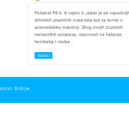
Poliamid PA 6, ili najlon 6, jedan je od najvažniji
tehničkih plastičnih materijala koji se koristi u
automobilskoj industriji. Zbog svojih izuzetnih
mehaničkih svojstava, otpornosti na habanje,
hemikalije i visoke…
RAZNO
onici Srbije