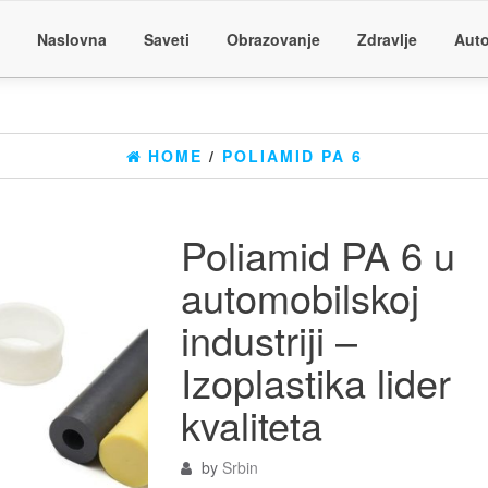
Naslovna
Saveti
Obrazovanje
Zdravlje
Auto
HOME
/
POLIAMID PA 6
Poliamid PA 6 u
automobilskoj
industriji –
Izoplastika lider
kvaliteta
by
Srbin