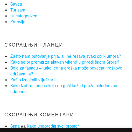
Saveti
Turizam
Uncategorized
Zdravlje
СКОРАШЊИ ЧЛАНЦИ
Zašto nam putovanje prija, ali ne rešava svaki oblik umora?
Kako se pripremiti za aktivan vikend u prirodi širom Srbije?
Boje za fasadu – kako jedna greška može povećati troškove
održavanja?
Zašto iznajmiti viljuškar?
Kako izabrati odeću koja ne guši kožu i pruža celodnevnu
udobnost
СКОРАШЊИ КОМЕНТАРИ
Sima
на
Kako unaprediti svoj prostor
Lejla
на
Održana druga konferencija o inovacijama u