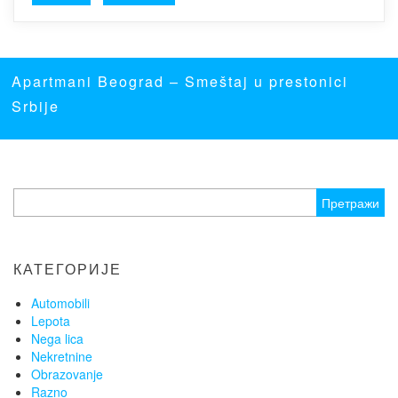
Apartmani Beograd
– Smeštaj u prestonici
Srbije
Претрага
за:
КАТЕГОРИЈЕ
Automobili
Lepota
Nega lica
Nekretnine
Obrazovanje
Razno