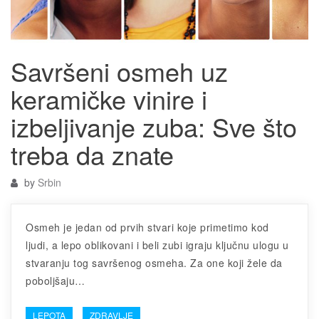
Savršeni osmeh uz
keramičke vinire i
izbeljivanje zuba: Sve što
treba da znate
by
Srbin
Osmeh je jedan od prvih stvari koje primetimo kod
ljudi, a lepo oblikovani i beli zubi igraju ključnu ulogu u
stvaranju tog savršenog osmeha. Za one koji žele da
poboljšaju…
LEPOTA
ZDRAVLJE