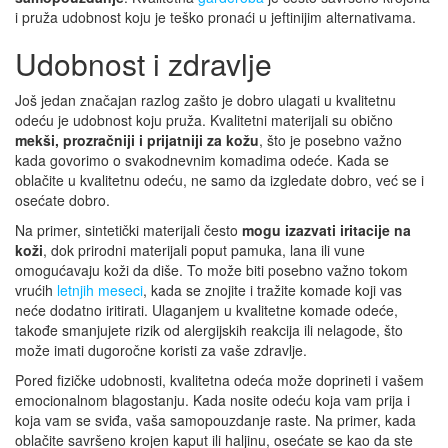
i pruža udobnost koju je teško pronaći u jeftinijim alternativama.
Udobnost i zdravlje
Još jedan značajan razlog zašto je dobro ulagati u kvalitetnu
odeću je udobnost koju pruža. Kvalitetni materijali su obično
mekši, prozračniji i prijatniji za kožu
, što je posebno važno
kada govorimo o svakodnevnim komadima odeće. Kada se
oblačite u kvalitetnu odeću, ne samo da izgledate dobro, već se i
osećate dobro.
Na primer, sintetički materijali često
mogu izazvati iritacije na
koži
, dok prirodni materijali poput pamuka, lana ili vune
omogućavaju koži da diše. To može biti posebno važno tokom
vrućih
letnjih meseci
, kada se znojite i tražite komade koji vas
neće dodatno iritirati. Ulaganjem u kvalitetne komade odeće,
takođe smanjujete rizik od alergijskih reakcija ili nelagode, što
može imati dugoročne koristi za vaše zdravlje.
Pored fizičke udobnosti, kvalitetna odeća može doprineti i vašem
emocionalnom blagostanju. Kada nosite odeću koja vam prija i
koja vam se sviđa, vaša samopouzdanje raste. Na primer, kada
oblačite savršeno krojen kaput ili haljinu, osećate se kao da ste