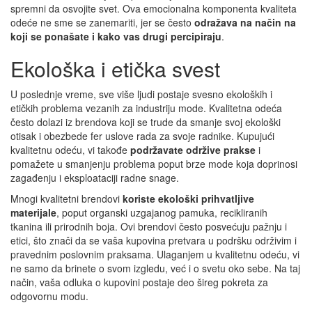
spremni da osvojite svet. Ova emocionalna komponenta kvaliteta
odeće ne sme se zanemariti, jer se često
odražava na način na
koji se ponašate i kako vas drugi percipiraju
.
Ekološka i etička svest
U poslednje vreme, sve više ljudi postaje svesno ekoloških i
etičkih problema vezanih za industriju mode. Kvalitetna odeća
često dolazi iz brendova koji se trude da smanje svoj ekološki
otisak i obezbede fer uslove rada za svoje radnike. Kupujući
kvalitetnu odeću, vi takođe
podržavate održive prakse
i
pomažete u smanjenju problema poput brze mode koja doprinosi
zagađenju i eksploataciji radne snage.
Mnogi kvalitetni brendovi
koriste ekološki prihvatljive
materijale
, poput organski uzgajanog pamuka, recikliranih
tkanina ili prirodnih boja. Ovi brendovi često posvećuju pažnju i
etici, što znači da se vaša kupovina pretvara u podršku održivim i
pravednim poslovnim praksama. Ulaganjem u kvalitetnu odeću, vi
ne samo da brinete o svom izgledu, već i o svetu oko sebe. Na taj
način, vaša odluka o kupovini postaje deo šireg pokreta za
odgovornu modu.