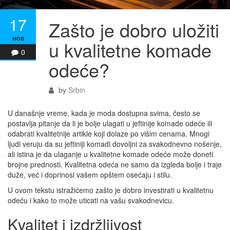
17
Zašto je dobro uložiti
нов
u kvalitetne komade
0
odeće?
by
Srbin
U današnje vreme, kada je moda dostupna svima, često se
postavlja pitanje da li je bolje ulagati u jeftinije komade odeće ili
odabrati kvalitetnije artikle koji dolaze po višim cenama. Mnogi
ljudi veruju da su jeftiniji komadi dovoljni za svakodnevno nošenje,
ali istina je da ulaganje u kvalitetne komade odeće može doneti
brojne prednosti. Kvalitetna odeća ne samo da izgleda bolje i traje
duže, već i doprinosi vašem opštem osećaju i stilu.
U ovom tekstu istražićemo zašto je dobro investirati u kvalitetnu
odeću i kako to može uticati na vašu svakodnevicu.
Kvalitet i izdržljivost