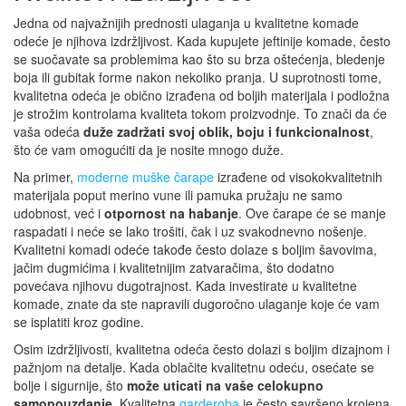
Jedna od najvažnijih prednosti ulaganja u kvalitetne komade
odeće je njihova izdržljivost. Kada kupujete jeftinije komade, često
se suočavate sa problemima kao što su brza oštećenja, bledenje
boja ili gubitak forme nakon nekoliko pranja. U suprotnosti tome,
kvalitetna odeća je obično izrađena od boljih materijala i podložna
je strožim kontrolama kvaliteta tokom proizvodnje. To znači da će
vaša odeća
duže zadržati svoj oblik, boju i funkcionalnost
,
što će vam omogućiti da je nosite mnogo duže.
Na primer,
moderne muške čarape
izrađene od visokokvalitetnih
materijala poput merino vune ili pamuka pružaju ne samo
udobnost, već i
otpornost na habanje
. Ove čarape će se manje
raspadati i neće se lako trošiti, čak i uz svakodnevno nošenje.
Kvalitetni komadi odeće takođe često dolaze s boljim šavovima,
jačim dugmićima i kvalitetnijim zatvaračima, što dodatno
povećava njihovu dugotrajnost. Kada investirate u kvalitetne
komade, znate da ste napravili dugoročno ulaganje koje će vam
se isplatiti kroz godine.
Osim izdržljivosti, kvalitetna odeća često dolazi s boljim dizajnom i
pažnjom na detalje. Kada oblačite kvalitetnu odeću, osećate se
bolje i sigurnije, što
može uticati na vaše celokupno
samopouzdanje
. Kvalitetna
garderoba
je često savršeno krojena