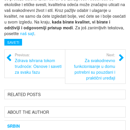
ekološke i etičke svesti, kvalitetna odeća može značajno uticati na
vaš svakodnevni život i stil. Kroz pažljiv odabir i ulaganje u
kvalitet, ne samo da ćete izgledati bolje, već ćete se i bolje osećati
u svom izgledu. Na kraju,
kada birate kvalitet, vi birate i
održiviji i odgovorniji pristup modi
. Za još zanimljivih tekstova,
posetite
naš sajt
.
SAVETI
Previous:
Next:
Zdrava ishrana tokom
Za svakodnevno
trudnoće: Osnove i saveti
funkcionisanje u domu
za svaku fazu
potrebni su pouzdani i
praktični uređaji
RELATED POSTS
ABOUT THE AUTHOR
SRBIN