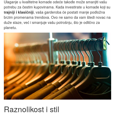
Ulaganje u kvalitetne komade odeće takođe može smanjiti vašu
potrebu za čestim kupovinama. Kada investirate u komade koji su
trajniji i klasičniji
, vaša garderoba će postati manje podložna
brzim promenama trendova. Ovo ne samo da vam štedi novac na
duže staze, već i smanjuje vašu potrošnju, što je odlično za
planetu.
Raznolikost i stil