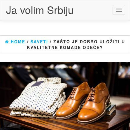
Skip
Ja volim Srbiju
to
Toggl
the
naviga
content
HOME
/
SAVETI
/ ZAŠTO JE DOBRO ULOŽITI U
KVALITETNE KOMADE ODEĆE?