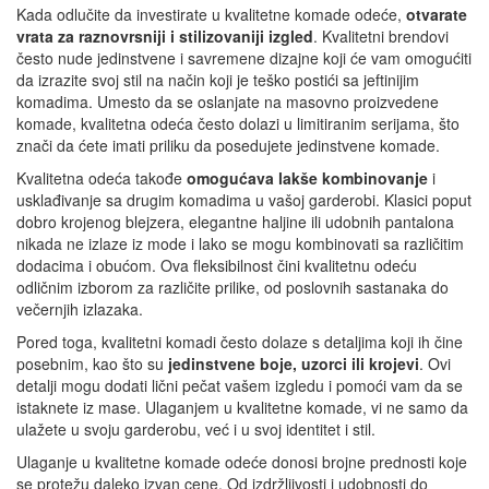
Kada odlučite da investirate u kvalitetne komade odeće,
otvarate
vrata za raznovrsniji i stilizovaniji izgled
. Kvalitetni brendovi
često nude jedinstvene i savremene dizajne koji će vam omogućiti
da izrazite svoj stil na način koji je teško postići sa jeftinijim
komadima. Umesto da se oslanjate na masovno proizvedene
komade, kvalitetna odeća često dolazi u limitiranim serijama, što
znači da ćete imati priliku da posedujete jedinstvene komade.
Kvalitetna odeća takođe
omogućava lakše kombinovanje
i
usklađivanje sa drugim komadima u vašoj garderobi. Klasici poput
dobro krojenog blejzera, elegantne haljine ili udobnih pantalona
nikada ne izlaze iz mode i lako se mogu kombinovati sa različitim
dodacima i obućom. Ova fleksibilnost čini kvalitetnu odeću
odličnim izborom za različite prilike, od poslovnih sastanaka do
večernjih izlazaka.
Pored toga, kvalitetni komadi često dolaze s detaljima koji ih čine
posebnim, kao što su
jedinstvene boje, uzorci ili krojevi
. Ovi
detalji mogu dodati lični pečat vašem izgledu i pomoći vam da se
istaknete iz mase. Ulaganjem u kvalitetne komade, vi ne samo da
ulažete u svoju garderobu, već i u svoj identitet i stil.
Ulaganje u kvalitetne komade odeće donosi brojne prednosti koje
se protežu daleko izvan cene. Od izdržljivosti i udobnosti do