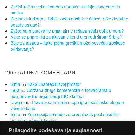
Začini koji su vekovima deo domaće kuhinje i savremenih
navika
Wellness turizam u Srbiji: zašto gosti sve češće traže dodatne
beauty usluge?
Zašto nam putovanje prija, ali ne rešava svaki oblik umora?
Kako se pripremiti za aktivan vikend u prirodi širom Srbije?
Boje za fasadu – kako jedna greška može povećati troškove
održavanja?
СКОРАШЊИ КОМЕНТАРИ
Sima
на
Kako unaprediti svoj prostor
Lejla
на
Održana druga konferencija o inovacijama u
poljoprivredi u organizaciji IBC Zlatibor
Dragan
на
Prava sobna vrata mogu igrati suštinsku ulogu u
vašem domu
Sima
на
Koje opcije se nude za pronalazak posla ukoliko
nemate radnog iskustva
Sima
на
Želite da smršate, a da Vam to ne bude opterećenje?
Prilagodite podešavanja saglasnosti
Za to su najbolji sobni bicikli