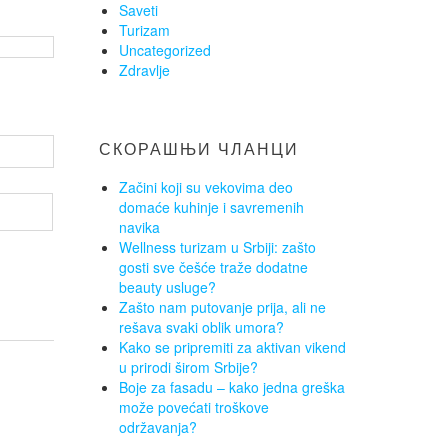
Saveti
Turizam
Uncategorized
Zdravlje
СКОРАШЊИ ЧЛАНЦИ
Začini koji su vekovima deo
domaće kuhinje i savremenih
navika
Wellness turizam u Srbiji: zašto
gosti sve češće traže dodatne
beauty usluge?
Zašto nam putovanje prija, ali ne
rešava svaki oblik umora?
Kako se pripremiti za aktivan vikend
u prirodi širom Srbije?
Boje za fasadu – kako jedna greška
može povećati troškove
održavanja?