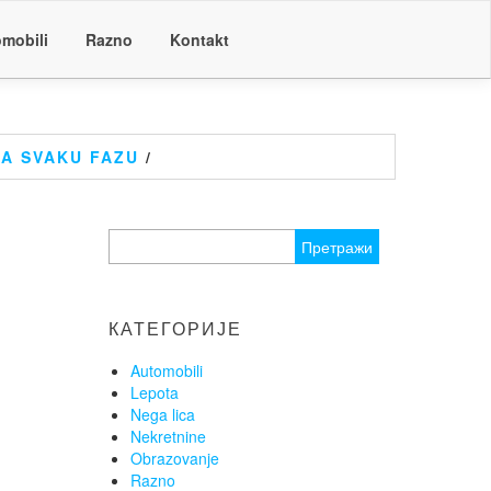
mobili
Razno
Kontakt
ZA SVAKU FAZU
/
Претрага
за:
КАТЕГОРИЈЕ
Automobili
Lepota
Nega lica
Nekretnine
Obrazovanje
Razno