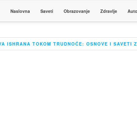
Naslovna
Saveti
Obrazovanje
Zdravlje
Auto
VA ISHRANA TOKOM TRUDNOĆE: OSNOVE I SAVETI 