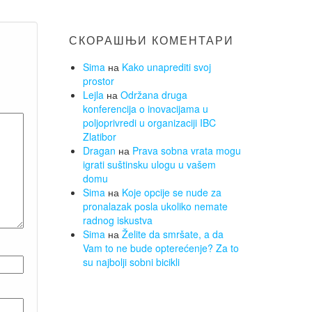
СКОРАШЊИ КОМЕНТАРИ
Sima
на
Kako unaprediti svoj
prostor
Lejla
на
Održana druga
konferencija o inovacijama u
poljoprivredi u organizaciji IBC
Zlatibor
Dragan
на
Prava sobna vrata mogu
igrati suštinsku ulogu u vašem
domu
Sima
на
Koje opcije se nude za
pronalazak posla ukoliko nemate
radnog iskustva
Sima
на
Želite da smršate, a da
Vam to ne bude opterećenje? Za to
su najbolji sobni bicikli