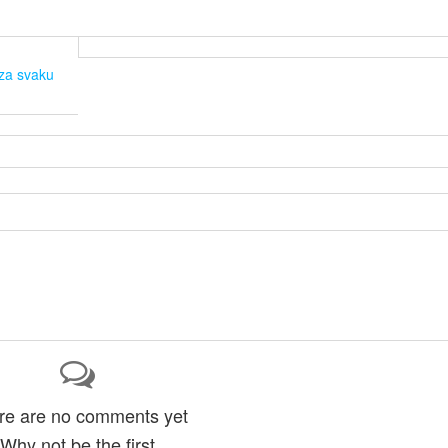
 za svaku
re are no comments yet
Why not be the first