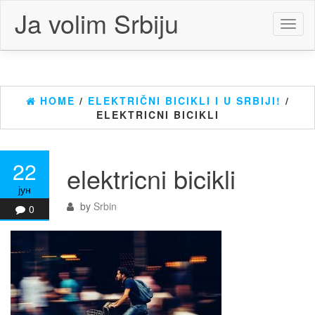
Skip
Ja volim Srbiju
to
Toggl
the
naviga
content
HOME
/
ELEKTRIČNI BICIKLI I U SRBIJI!
/
ELEKTRICNI BICIKLI
22
elektricni bicikli
јун
by
Srbin
0