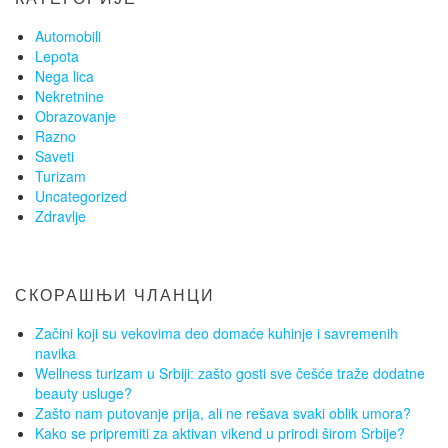
Automobili
Lepota
Nega lica
Nekretnine
Obrazovanje
Razno
Saveti
Turizam
Uncategorized
Zdravlje
СКОРАШЊИ ЧЛАНЦИ
Začini koji su vekovima deo domaće kuhinje i savremenih
navika
Wellness turizam u Srbiji: zašto gosti sve češće traže dodatne
beauty usluge?
Zašto nam putovanje prija, ali ne rešava svaki oblik umora?
Kako se pripremiti za aktivan vikend u prirodi širom Srbije?