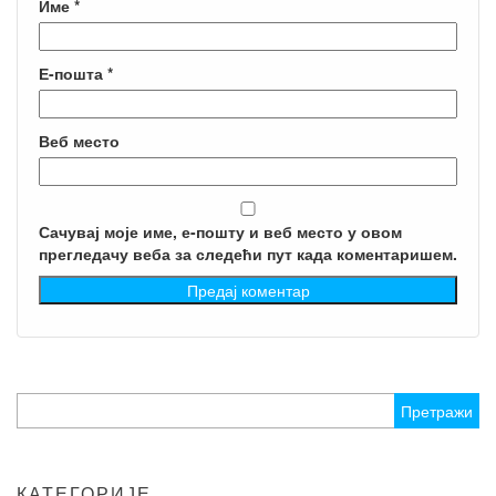
Име
*
Е-пошта
*
Веб место
Сачувај моје име, е-пошту и веб место у овом
прегледачу веба за следећи пут када коментаришем.
Претрага
за:
КАТЕГОРИЈЕ