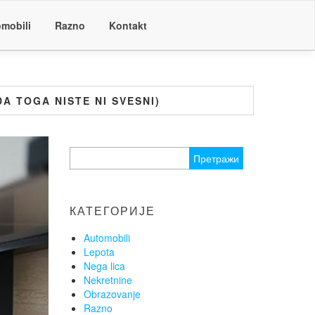
mobili
Razno
Kontakt
A TOGA NISTE NI SVESNI)
Претрага
за:
КАТЕГОРИЈЕ
Automobili
Lepota
Nega lica
Nekretnine
Obrazovanje
Razno