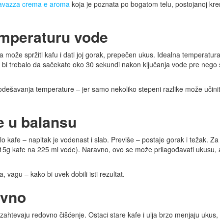
avazza crema e aroma
koja je poznata po bogatom telu, postojanoj kre
emperaturu vode
 može spržiti kafu i dati joj gorak, prepečen ukus. Idealna temperatur
 bi trebalo da sačekate oko 30 sekundi nakon ključanja vode pre nego š
 podešavanja temperature – jer samo nekoliko stepeni razlike može učini
e u balansu
o kafe – napitak je vodenast i slab. Previše – postaje gorak i težak. Za
 15g kafe na 225 ml vode). Naravno, ovo se može prilagođavati ukusu, a
 vagu – kako bi uvek dobili isti rezultat.
ovno
ahtevaju redovno čišćenje. Ostaci stare kafe i ulja brzo menjaju ukus, 