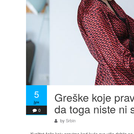
5
Greške koje prav
јун
da toga niste ni 
0
by
Srbin