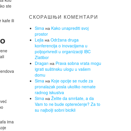
 da kod
Ako ste
СКОРАШЊИ КОМЕНТАРИ
 kafe ili
Sima
на
Kako unaprediti svoj
prostor
to
Lejla
на
Održana druga
konferencija o inovacijama u
vene
poljoprivredi u organizaciji IBC
ali
Zlatibor
Dragan
на
Prava sobna vrata mogu
igrati suštinsku ulogu u vašem
blendova
domu
Sima
на
Koje opcije se nude za
pronalazak posla ukoliko nemate
radnog iskustva
Sima
на
Želite da smršate, a da
 već
Vam to ne bude opterećenje? Za to
po
su najbolji sobni bicikli
kafa ima
koje