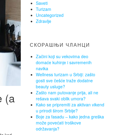
Saveti
Turizam
Uncategorized
Zdravlje
СКОРАШЊИ ЧЛАНЦИ
Začini koji su vekovima deo
domaće kuhinje i savremenih
navika
Wellness turizam u Srbiji: zašto
gosti sve češće traže dodatne
beauty usluge?
Zašto nam putovanje prija, ali ne
e (a
rešava svaki oblik umora?
Kako se pripremiti za aktivan vikend
u prirodi širom Srbije?
Boje za fasadu – kako jedna greška
može povećati troškove
održavanja?