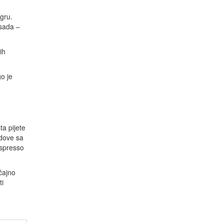
igru.
 sada –
ih
o je
ta pijete
ndove sa
espresso
čajno
ti