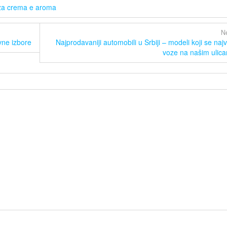
za crema e aroma
Ne
vne izbore
Najprodavaniji automobili u Srbiji – modeli koji se najv
voze na našim ulic