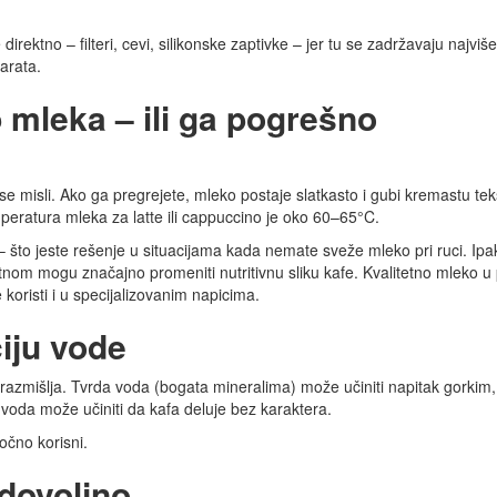
ektno – filteri, cevi, silikonske zaptivke – jer tu se zadržavaju najviše 
arata.
p mleka – ili ga pogrešno
 misli. Ako ga pregrejete, mleko postaje slatkasto i gubi kremastu tek
peratura mleka za latte ili cappuccino je oko 60–65°C.
– što jeste rešenje u situacijama kada nemate sveže mleko pri ruci. Ipa
protnom mogu značajno promeniti nutritivnu sliku kafe. Kvalitetno mleko u
koristi i u specijalizovanim napicima.
ciju vode
razmišlja. Tvrda voda (bogata mineralima) može učiniti napitak gorkim,
 voda može učiniti da kafa deluje bez karaktera.
očno korisni.
dovoljno