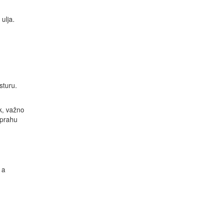
ulja.
sturu.
k, važno
 prahu
 a