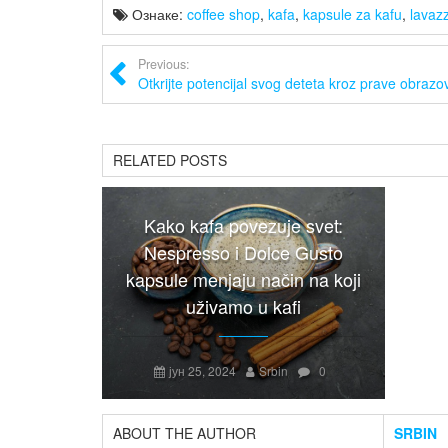
Ознаке:
coffee shop
,
kafa
,
kapsule za kafu
,
lavaz
Previous:
Otkrijte potencijal svog deteta kroz prave obrazo
RELATED POSTS
Kako kafa povezuje svet:
Nespresso i Dolce Gusto
kapsule menjaju način na koji
uživamo u kafi
јун 25, 2024
Srbin
0
ABOUT THE AUTHOR
SRBIN