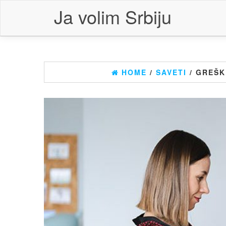
Skip
Ja volim Srbiju
to
the
content
HOME
/
SAVETI
/ GREŠK