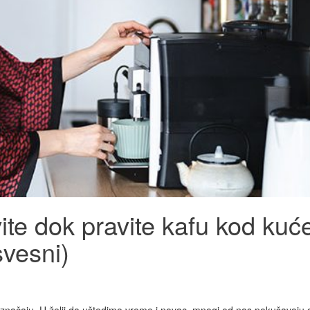
ite dok pravite kafu kod kuć
svesni)