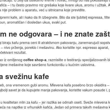
na značaju. U želji da uštedimo vreme i novac, mnogi od nas pokušavaju
ića – i tu često pravimo niz grešaka koje kvare ukus, aromu i užitak. 
a nije problem u aparatu, već u sitnicama koje previdite.
mi kafe, ali i kako da ih izbegnete. Bilo da ste ljubitelj espressa, filter
pun, aromatičan i dosledan ukus, svaki put.
m ne odgovara – i ne znate zaš
i biraju kafu prema ceni ili atraktivnom pakovanju, zanemarujući sopst
 – nivo prženja, poreklo i mešavinu. Ako koristite npr. espresso aparat, 
čekivani rezultat.
ao iz omiljenog
coffee shop-a
, razmislite o testiranju specijalizovanih 
ijene mešavine koje savršeno funkcionišu u kućnim uslovima.
a svežinu kafe
 hleb, ona vremenom gubi aromu. Mlevena kafa posebno brzo oksidira –
jbolji savet je da kupujete manja pakovanja, koristite vakum posude i, 
aju u kvalitetan mlin za kafu – jer razlika se odmah oseti. Sveže mlevena 
seća na napitke iz vrhunskih kafića. Jedan od primera takvih mešavina 