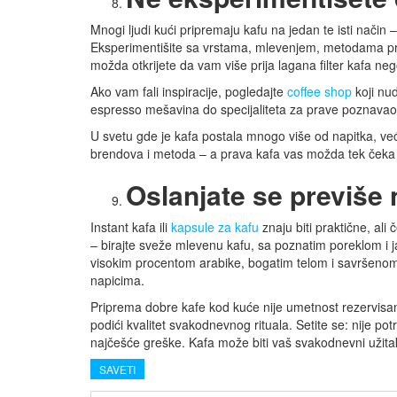
Mnogi ljudi kući pripremaju kafu na jedan te isti način –
Eksperimentišite sa vrstama, mlevenjem, metodama pri
možda otkrijete da vam više prija lagana filter kafa ne
Ako vam fali inspiracije, pogledajte
coffee shop
koji nu
espresso mešavina do specijaliteta za prave poznavao
U svetu gde je kafa postala mnogo više od napitka, već
brendova i metoda – a prava kafa vas možda tek čeka d
Oslanjate se previše 
Instant kafa ili
kapsule za kafu
znaju biti praktične, ali 
– birajte sveže mlevenu kafu, sa poznatim poreklom i 
visokim procentom arabike, bogatim telom i savršenom
napicima.
Priprema dobre kafe kod kuće nije umetnost rezervisana
podići kvalitet svakodnevnog rituala. Setite se: nije po
najčešće greške. Kafa može biti vaš svakodnevni užita
SAVETI