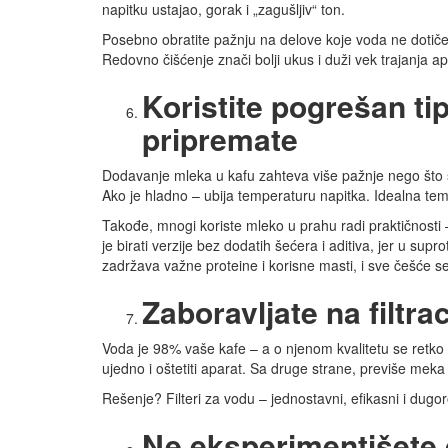
napitku ustajao, gorak i „zagušljiv“ ton.
Posebno obratite pažnju na delove koje voda ne dotiče dir
Redovno čišćenje znači bolji ukus i duži vek trajanja ap
Koristite pogrešan ti
pripremate
Dodavanje mleka u kafu zahteva više pažnje nego što se
Ako je hladno – ubija temperaturu napitka. Idealna tem
Takođe, mnogi koriste mleko u prahu radi praktičnosti 
je birati verzije bez dodatih šećera i aditiva, jer u su
zadržava važne proteine i korisne masti, i sve češće se 
Zaboravljate na filtra
Voda je 98% vaše kafe – a o njenom kvalitetu se retko 
ujedno i oštetiti aparat. Sa druge strane, previše meka
Rešenje? Filteri za vodu – jednostavni, efikasni i dugor
Ne eksperimentišete 