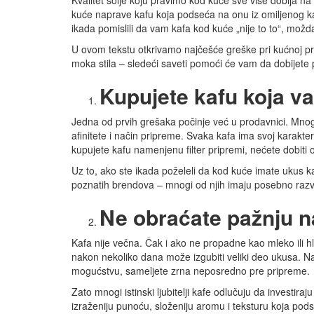
Kvalitet šolje koju pravimo kod kuće sve više dobija 
kuće naprave kafu koja podseća na onu iz omiljenog kaf
ikada pomislili da vam kafa kod kuće „nije to to“, možd
U ovom tekstu otkrivamo najčešće greške pri kućnoj pripre
moka stila – sledeći saveti pomoći će vam da dobijete 
Kupujete kafu koja va
Jedna od prvih grešaka počinje već u prodavnici. Mnog
afinitete i način pripreme. Svaka kafa ima svoj karakter
kupujete kafu namenjenu filter pripremi, nećete dobiti o
Uz to, ako ste ikada poželeli da kod kuće imate ukus k
poznatih brendova – mnogi od njih imaju posebno razv
Ne obraćate pažnju n
Kafa nije večna. Čak i ako ne propadne kao mleko ili
nakon nekoliko dana može izgubiti veliki deo ukusa. Na
mogućstvu, sameljete zrna neposredno pre pripreme.
Zato mnogi istinski ljubitelji kafe odlučuju da investir
izraženiju punoću, složeniju aromu i teksturu koja pod