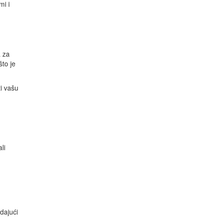
mi i
a za
to je
ti vašu
li
dajući