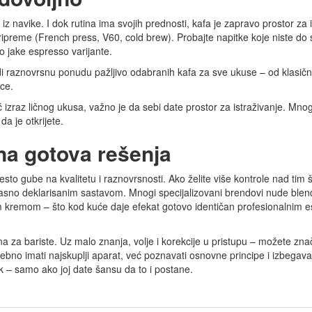
 iz navike. I dok rutina ima svojih prednosti, kafa je zapravo prostor za 
preme (French press, V60, cold brew). Probajte napitke koje niste do
go jake espresso varijante.
di raznovrsnu ponudu pažljivo odabranih kafa za sve ukuse – od klasičn
ce.
 izraz ličnog ukusa, važno je da sebi date prostor za istraživanje. Mnog
a je otkrijete.
na gotova rešenja
često gube na kvalitetu i raznovrsnosti. Ako želite više kontrole nad tim š
jasno deklarisanim sastavom. Mnogi specijalizovani brendovi nude ble
 kremom – što kod kuće daje efekat gotovo identičan profesionalnim 
 za bariste. Uz malo znanja, volje i korekcije u pristupu – možete zna
trebno imati najskuplji aparat, već poznavati osnovne principe i izbegava
k – samo ako joj date šansu da to i postane.