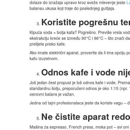
dolaze do izražaja upravo kroz sveže mlevenje jeste
L
balansu ukusa koji traje do poslednjeg gutljaja.
Koristite pogrešnu t
Kipuća voda = bolja kafa? Pogrešno. Previše vrela voda
ekstrakciju kreće se između 90°C i 96°C – što znači da
prelijete preko kafe.
Ako imate električni aparat, proverite da li ima opciju
kafu izuzetnom.
Odnos kafe i vode nij
Još jedan čest propust je loš odnos kafe i vode. Premal
standardnu šolju, preporučeni odnos je oko 1:15 (npr.
osnovni balans je važan.
Jedna od tajni profesionalaca jeste da koriste vagu – da,
Ne čistite aparat red
Mašina za espresso, French press, moka pot – svi oni z