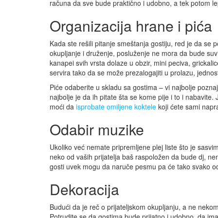
računa da sve bude praktično i udobno, a tek potom l
Organizacija hrane i pića
Kada ste rešili pitanje smeštanja gostiju, red je da se 
okupljanje i druženje, posluženje ne mora da bude suvi
kanapei svih vrsta dolaze u obzir, mini peciva, grickalice
servira tako da se može prezalogajiti u prolazu, jedn
Piće odaberite u skladu sa gostima – vi najbolje poznajet
najbolje je da ih pitate šta se kome pije i to i nabavit
moći da
isprobate omiljene koktele
koji ćete sami napr
Odabir muzike
Ukoliko već nemate pripremljene plej liste što je sasvim
neko od vaših prijatelja baš raspoložen da bude dj, n
gosti uvek mogu da naruče pesmu pa će tako svako od 
Dekoracija
Budući da je reč o prijateljskom okupljanju, a ne nekom
Potrudite se da gostima bude prijatno i udobno, da ima