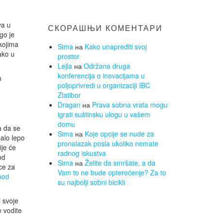
va u
СКОРАШЊИ КОМЕНТАРИ
go je
 kojima
Sima
на
Kako unaprediti svoj
ako u
prostor
Lejla
на
Održana druga
konferencija o inovacijama u
h
poljoprivredi u organizaciji IBC
Zlatibor
Dragan
на
Prava sobna vrata mogu
igrati suštinsku ulogu u vašem
domu
a da se
Sima
на
Koje opcije se nude za
dalo lepo
pronalazak posla ukoliko nemate
ije će
radnog iskustva
od
Sima
на
Želite da smršate, a da
ce za
Vam to ne bude opterećenje? Za to
pod
su najbolji sobni bicikli
i svoje
e vodite