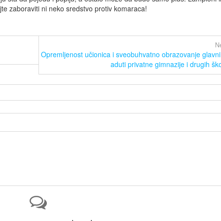
te zaboraviti ni neko sredstvo protiv komaraca!
Ne
Opremljenost učionica i sveobuhvatno obrazovanje glavni
aduti privatne gimnazije i drugih šk