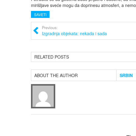
mirišljave sveće mogu da doprinesu atmosferi, a nemoj
SAVETI
Previous:
Izgradnja objekata: nekada i sada
RELATED POSTS
ABOUT THE AUTHOR
SRBIN