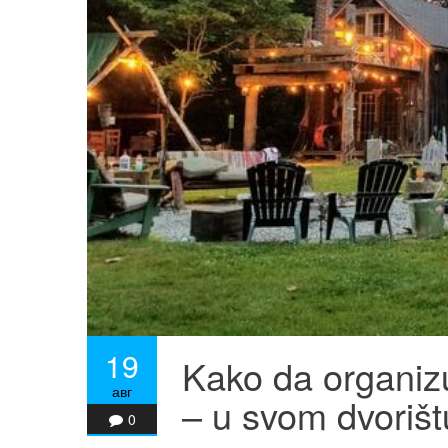
19
Kako da organizu
авг
– u svom dvorišt
0