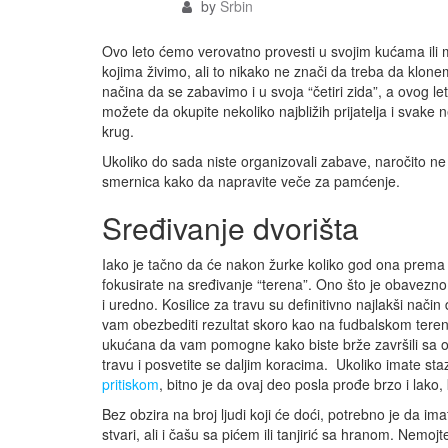
by
Srbin
Ovo leto ćemo verovatno provesti u svojim kućama ili m
kojima živimo, ali to nikako ne znači da treba da kl
načina da se zabavimo i u svoja “četiri zida”, a ovog le
možete da okupite nekoliko najbližih prijatelja i svake 
krug.
Ukoliko do sada niste organizovali zabave, naročito 
smernica kako da napravite veče za pamćenje.
Sređivanje dvorišta
Iako je tačno da će nakon žurke koliko god ona prema br
fokusirate na sređivanje “terena”. Ono što je obavezno
i uredno. Kosilice za travu su definitivno najlakši nač
vam obezbediti rezultat skoro kao na fudbalskom terenu!
ukućana da vam pomogne kako biste brže završili sa ovi
travu i posvetite se daljim koracima. Ukoliko imate staz
pritiskom
, bitno je da ovaj deo posla prođe brzo i lako
Bez obzira na broj ljudi koji će doći, potrebno je da i
stvari, ali i čašu sa pićem ili tanjirić sa hranom. Nemoj