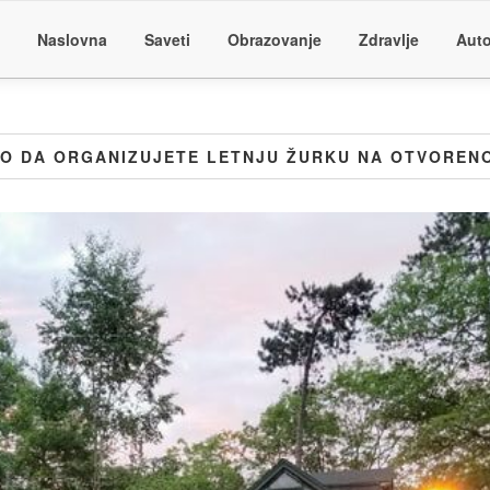
Naslovna
Saveti
Obrazovanje
Zdravlje
Auto
KO DA ORGANIZUJETE LETNJU ŽURKU NA OTVORENO