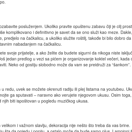
epo.
pozabavite posluženjem. Ukoliko pravite opuštenu zabavu čiji je cilj pros
še komplikovano i definitivno je savet da se ono služi kao meze. Dakle
, predjelo na čačkalicu, a ukoliko služite roštilj, takođe bi bilo dobro da
ostavnim nabadanjem na čačkalicu.
e svoje prijatelje, a ako želite da budete sigurni da nikoga niste isključi
e. Još jedan predlog u vezi sa pićem je organizovanje koktel večeri, kada 
aviti. Neko od gostiju slobodno može da vam se preidruži za “šankom”.
 u redu, uvek se možete okrenuti radiju ili plej listama na youtubeu. Uko
emojte ga sputavati – naravno ako verujete njegovom ukusu. Osim toga,
njih biti ispoštovan u pogledu muzičkog ukusa.
 velikom i važnom slavlju, dekoracija nije nešto što treba da vas brine.
ju šta da pojedu i popiju, a ostalo može da bude samo plus. Lampioni il