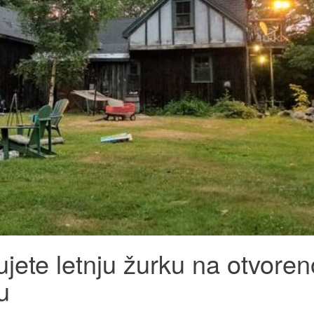
jete letnju žurku na otvore
u