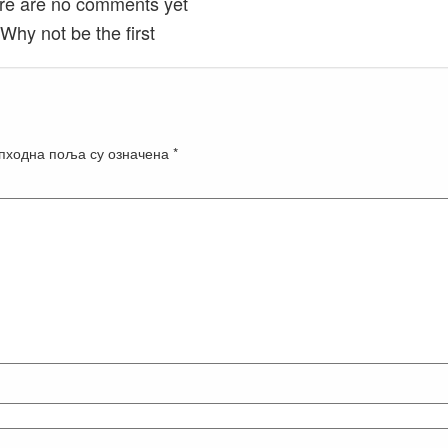
re are no comments yet
Why not be the first
пходна поља су означена
*