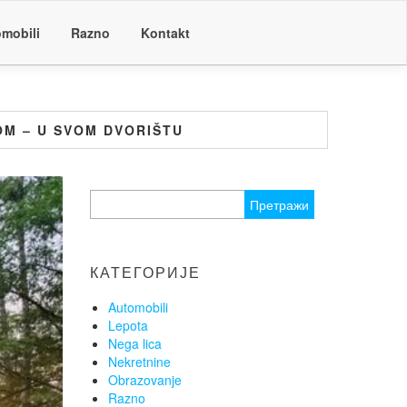
mobili
Razno
Kontakt
M – U SVOM DVORIŠTU
Претрага
за:
КАТЕГОРИЈЕ
Automobili
Lepota
Nega lica
Nekretnine
Obrazovanje
Razno