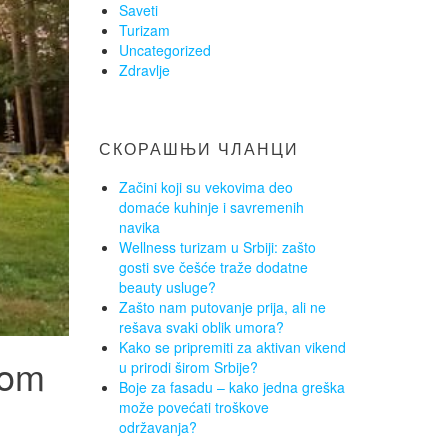
Saveti
Turizam
Uncategorized
Zdravlje
СКОРАШЊИ ЧЛАНЦИ
Začini koji su vekovima deo
domaće kuhinje i savremenih
navika
Wellness turizam u Srbiji: zašto
gosti sve češće traže dodatne
beauty usluge?
Zašto nam putovanje prija, ali ne
rešava svaki oblik umora?
Kako se pripremiti za aktivan vikend
nom
u prirodi širom Srbije?
Boje za fasadu – kako jedna greška
može povećati troškove
održavanja?