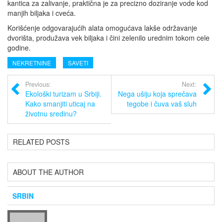
kantica za zalivanje, praktična je za precizno doziranje vode kod
manjih biljaka i cveća.
Korišćenje odgovarajućih alata omogućava lakše održavanje
dvorišta, produžava vek biljaka i čini zelenilo urednim tokom cele
godine.
NEKRETNINE
SAVETI
Previous:
Next:
Ekološki turizam u Srbiji.
Nega ušiju koja sprečava
Kako smanjiti uticaj na
tegobe i čuva vaš sluh
životnu sredinu?
RELATED POSTS
ABOUT THE AUTHOR
SRBIN