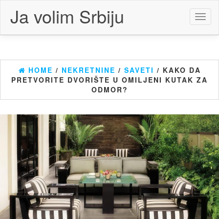
Skip
Ja volim Srbiju
to
Toggl
the
naviga
content
HOME
/
NEKRETNINE
/
SAVETI
/ KAKO DA
PRETVORITE DVORIŠTE U OMILJENI KUTAK ZA
ODMOR?