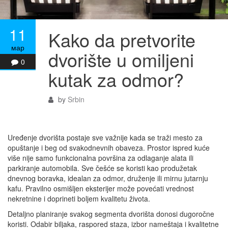
11
Kako da pretvorite
мар
dvorište u omiljeni
0
kutak za odmor?
by
Srbin
Uređenje dvorišta postaje sve važnije kada se traži mesto za
opuštanje i beg od svakodnevnih obaveza. Prostor ispred kuće
više nije samo funkcionalna površina za odlaganje alata ili
parkiranje automobila. Sve češće se koristi kao produžetak
dnevnog boravka, idealan za odmor, druženje ili mirnu jutarnju
kafu. Pravilno osmišljen eksterijer može povećati vrednost
nekretnine i doprineti boljem kvalitetu života.
Detaljno planiranje svakog segmenta dvorišta donosi dugoročne
koristi. Odabir biljaka, raspored staza, izbor nameštaja i kvalitetne