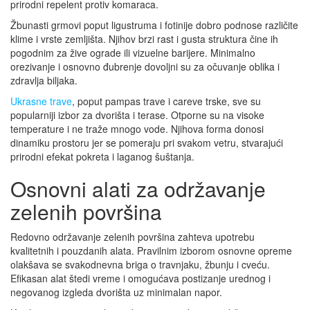
prirodni repelent protiv komaraca.
Žbunasti grmovi poput ligustruma i fotinije dobro podnose različite
klime i vrste zemljišta. Njihov brzi rast i gusta struktura čine ih
pogodnim za žive ograde ili vizuelne barijere. Minimalno
orezivanje i osnovno đubrenje dovoljni su za očuvanje oblika i
zdravlja biljaka.
Ukrasne trave
, poput pampas trave i careve trske, sve su
popularniji izbor za dvorišta i terase. Otporne su na visoke
temperature i ne traže mnogo vode. Njihova forma donosi
dinamiku prostoru jer se pomeraju pri svakom vetru, stvarajući
prirodni efekat pokreta i laganog šuštanja.
Osnovni alati za održavanje
zelenih površina
Redovno održavanje zelenih površina zahteva upotrebu
kvalitetnih i pouzdanih alata. Pravilnim izborom osnovne opreme
olakšava se svakodnevna briga o travnjaku, žbunju i cveću.
Efikasan alat štedi vreme i omogućava postizanje urednog i
negovanog izgleda dvorišta uz minimalan napor.