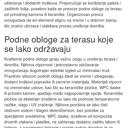
oštećenja i dodatnih troškova. Preporučuje se korišćenje paleta i
zaštitnih folija, posebno kada se prevoze podne obloge za terasu
od prirodnog kamena ili keramike. Organizovan prevoz
omogućava da svi elementi stignu na vreme i u dobrom stanju,
što znatno ubrzava i olakšava proces uređenja dvorišta.
Podne obloge za terasu koje
se lako održavaju
Kvalitetne podne obloge igraju važnu ulogu u uređenju terasa i
dvorišta. Njihova otpornost i jednostavno održavanje
omogućavaju dugotrajan estetski izgled uz minimalan trud.
Pravilnim izborom podnih obloga štedi se vreme i izbegavaju
dodatni troškovi popravke ili zamene materijala. Materijali otporni
na vremenske uslove, kao što su keramičke pločice, WPC daske
ili prirodni kamen, spadaju među najpopularnije opcije. Keramičke
pločice za eksterijer izrađene su tako da podnose temperaturne
razlike, vlagu i UV zračenje. Njihova površina se lako čisti
običnom vodom i blagim deterdžentom, bez potrebe za
specijalnim sredstvima. WPC daske, izrađene od kompozita
drvenih vlakana i plastike, ne zahtevaju dodatnu zaštitu lakom ili
farbom, a povremeno brisanje i pranje vodom dovoljno je za