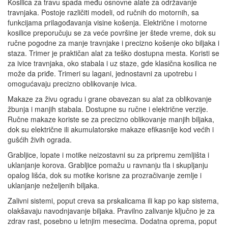
Kosilica za travu spada među osnovne alate za održavanje
travnjaka. Postoje različiti modeli, od ručnih do motornih, sa
funkcijama prilagođavanja visine košenja. Električne i motorne
kosilice preporučuju se za veće površine jer štede vreme, dok su
ručne pogodne za manje travnjake i precizno košenje oko biljaka i
staza. Trimer je praktičan alat za teško dostupna mesta. Koristi se
za ivice travnjaka, oko stabala i uz staze, gde klasična kosilica ne
može da priđe. Trimeri su lagani, jednostavni za upotrebu i
omogućavaju precizno oblikovanje ivica.
Makaze za živu ogradu i grane obavezan su alat za oblikovanje
žbunja i manjih stabala. Dostupne su ručne i električne verzije.
Ručne makaze koriste se za precizno oblikovanje manjih biljaka,
dok su električne ili akumulatorske makaze efikasnije kod većih i
gušćih živih ograda.
Grabljice, lopate i motike neizostavni su za pripremu zemljišta i
uklanjanje korova. Grabljice pomažu u ravnanju tla i skupljanju
opalog lišća, dok su motike korisne za prozračivanje zemlje i
uklanjanje neželjenih biljaka.
Zalivni sistemi, poput creva sa prskalicama ili kap po kap sistema,
olakšavaju navodnjavanje biljaka. Pravilno zalivanje ključno je za
zdrav rast, posebno u letnjim mesecima. Dodatna oprema, poput