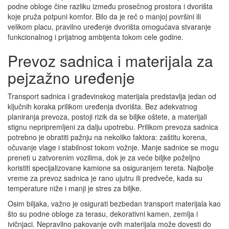
podne obloge čine razliku između prosečnog prostora i dvorišta
koje pruža potpuni komfor. Bilo da je reč o manjoj površini ili
velikom placu, pravilno uređenje dvorišta omogućava stvaranje
funkcionalnog i prijatnog ambijenta tokom cele godine.
Prevoz sadnica i materijala za
pejzažno uređenje
Transport sadnica i građevinskog materijala predstavlja jedan od
ključnih koraka prilikom uređenja dvorišta. Bez adekvatnog
planiranja prevoza, postoji rizik da se biljke oštete, a materijali
stignu nepripremljeni za dalju upotrebu. Prilikom prevoza sadnica
potrebno je obratiti pažnju na nekoliko faktora: zaštitu korena,
očuvanje vlage i stabilnost tokom vožnje. Manje sadnice se mogu
preneti u zatvorenim vozilima, dok je za veće biljke poželjno
koristiti specijalizovane kamione sa osiguranjem tereta. Najbolje
vreme za prevoz sadnica je rano ujutru ili predveče, kada su
temperature niže i manji je stres za biljke.
Osim biljaka, važno je osigurati bezbedan transport materijala kao
što su podne obloge za terasu, dekorativni kamen, zemlja i
ivičnjaci. Nepravilno pakovanje ovih materijala može dovesti do