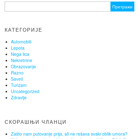
Претрага
за:
КАТЕГОРИЈЕ
Automobili
Lepota
Nega lica
Nekretnine
Obrazovanje
Razno
Saveti
Turizam
Uncategorized
Zdravlje
СКОРАШЊИ ЧЛАНЦИ
Zašto nam putovanje prija, ali ne rešava svaki oblik umora?