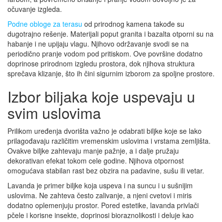
očuvanje izgleda.
Podne obloge za terasu
od prirodnog kamena takođe su
dugotrajno rešenje. Materijali poput granita i bazalta otporni su na
habanje i ne upijaju vlagu. Njihovo održavanje svodi se na
periodično pranje vodom pod pritiskom. Ove površine dodatno
doprinose prirodnom izgledu prostora, dok njihova struktura
sprečava klizanje, što ih čini sigurnim izborom za spoljne prostore.
Izbor biljaka koje uspevaju u
svim uslovima
Prilikom uređenja dvorišta važno je odabrati biljke koje se lako
prilagođavaju različitim vremenskim uslovima i vrstama zemljišta.
Ovakve biljke zahtevaju manje pažnje, a i dalje pružaju
dekorativan efekat tokom cele godine. Njihova otpornost
omogućava stabilan rast bez obzira na padavine, sušu ili vetar.
Lavanda je primer biljke koja uspeva i na suncu i u sušnijim
uslovima. Ne zahteva često zalivanje, a njeni cvetovi i miris
dodatno oplemenjuju prostor. Pored estetike, lavanda privlači
pčele i korisne insekte, doprinosi bioraznolikosti i deluje kao