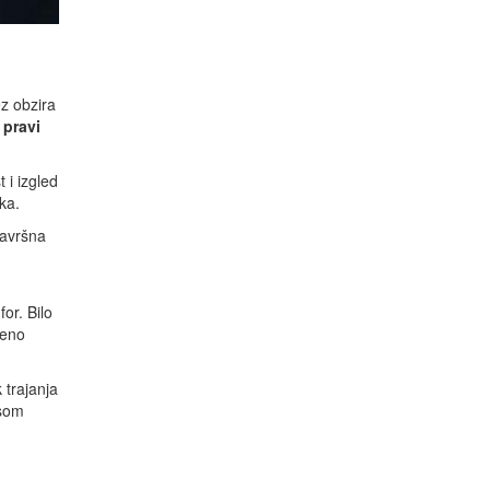
z obzira
 pravi
 i izgled
ka.
završna
or. Bilo
đeno
 trajanja
osom