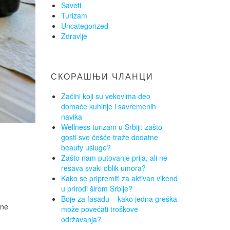
Saveti
Turizam
Uncategorized
Zdravlje
СКОРАШЊИ ЧЛАНЦИ
Začini koji su vekovima deo
domaće kuhinje i savremenih
navika
Wellness turizam u Srbiji: zašto
gosti sve češće traže dodatne
beauty usluge?
Zašto nam putovanje prija, ali ne
rešava svaki oblik umora?
Kako se pripremiti za aktivan vikend
u prirodi širom Srbije?
Boje za fasadu – kako jedna greška
ene
može povećati troškove
održavanja?