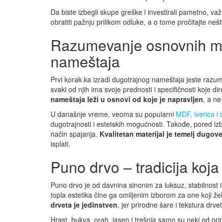
Da biste izbegli skupe greške i investirali pametno, važ
obratiti pažnju prilikom odluke, a o tome pročitajte neš
Razumevanje osnovnih mat
nameštaja
Prvi korak ka izradi dugotrajnog nameštaja jeste razumev
svaki od njih ima svoje prednosti i specifičnosti koje di
nameštaja leži u osnovi od koje je napravljen
, a n
U današnje vreme, veoma su popularni
MDF, iverica i 
dugotrajnosti i estetskih mogućnosti. Takođe, pored izbor
način spajanja.
Kvalitetan materijal je temelj dugo
isplati.
Puno drvo – tradicija koja
Puno drvo je od davnina sinonim za luksuz, stabilnost 
topla estetika čine ga omiljenim izborom za one koji ž
drveta je jedinstven
, jer prirodne šare i tekstura drv
Hrast, bukva, orah, jasen i trešnja samo su neki od pri