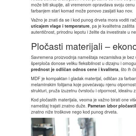
može biti skuplje, ali vremenom opravdava svoju cenu
farbanjem stari komad može ponovo zasijati kao nov.
Važno je znati da se i kod punog drveta mora voditi ra
uticajem vlage i temperature
, pa je kvalitetna zaštit
autentičnost, prirodnu lepotu i želite da investirate u 
Pločasti materijali – ekon
Savremena proizvodnja nameštaja nezamisliva je bez
šperploča donose veliku fleksibilnost u dizajnu i omo
prednost je odličan odnos cene i kvaliteta
, što ih 
MDF je kompaktan i gladak materijal, odličan za farban
melaminskim folijama koje povećavaju njenu otpornost n
strukturi, pruža izuzetnu čvrstoću i otpornost, idealnu
Kod pločastih materijala, veoma je važno birati one više
nameštaj trajati znatno duže.
Pametan izbor pločastih
znatno niže troškove nego kod punog drveta.