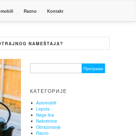
mobili
Razno
Kontakt
GOTRAJNOG NAMEŠTAJA?
Претрага
за:
КАТЕГОРИЈЕ
Automobili
Lepota
Nega lica
Nekretnine
Obrazovanje
Razno