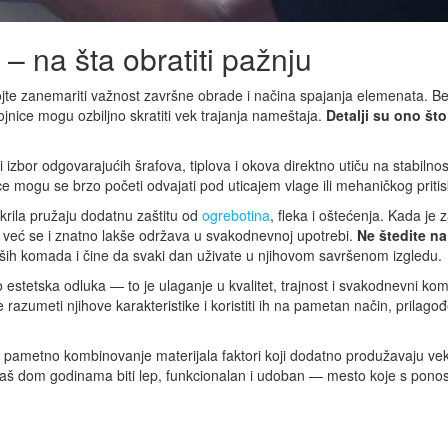
– na šta obratiti pažnju
ojte zanemariti važnost završne obrade i načina spajanja elemenata. Be
ojnice mogu ozbiljno skratiti vek trajanja nameštaja.
Detalji su ono što
i izbor odgovarajućih šrafova, tiplova i okova direktno utiču na stabilnost
ce mogu se brzo početi odvajati pod uticajem vlage ili mehaničkog pritis
akrila pružaju dodatnu zaštitu od
ogrebotina
, fleka i oštećenja. Kada je 
 već se i znatno lakše održava u svakodnevnoj upotrebi.
Ne štedite na
vaših komada i čine da svaki dan uživate u njihovom savršenom izgledu.
estetska odluka — to je ulaganje u kvalitet, trajnost i svakodnevni komf
e razumeti njihove karakteristike i koristiti ih na pametan način, prilago
i pametno kombinovanje materijala faktori koji dodatno produžavaju vek
aš dom godinama biti lep, funkcionalan i udoban — mesto koje s pon