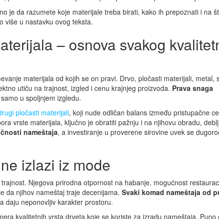
no je da razumete koje materijale treba birati, kako ih prepoznati i na š
to više u nastavku ovog teksta.
erijala – osnova svakog kvalite
anje materijala od kojih se on pravi. Drvo, pločasti materijali, metal, 
rektno utiču na trajnost, izgled i cenu krajnjeg proizvoda.
Prava snaga
e samo u spoljnjem izgledu.
drugi pločasti materijali
, koji nude odličan balans između pristupačne c
a vrste materijala, ključno je obratiti pažnju i na njihovu obradu, deblj
večnosti nameštaja
, a investiranje u proverene sirovine uvek se dugor
 ne izlazi iz mode
i trajnost. Njegova prirodna otpornost na habanje, mogućnost restauraci
ele da njihov nameštaj traje decenijama.
Svaki komad nameštaja od 
eta daju neponovljiv karakter prostoru.
mera kvalitetnih vrsta drveta koje se koriste za izradu nameštaja. Puno