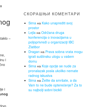
ta
СКОРАШЊИ КОМЕНТАРИ
tnog
Sima
на
Kako unaprediti svoj
prostor
Lejla
на
Održana druga
konferencija o inovacijama u
staklo –
poljoprivredi u organizaciji IBC
Zlatibor
Dragan
на
Prava sobna vrata mogu
ene,
igrati suštinsku ulogu u vašem
inu i
domu
očno
Sima
на
Koje opcije se nude za
pronalazak posla ukoliko nemate
radnog iskustva
Sima
на
Želite da smršate, a da
Vam to ne bude opterećenje? Za to
je i
su najbolji sobni bicikli
punog
 drvo