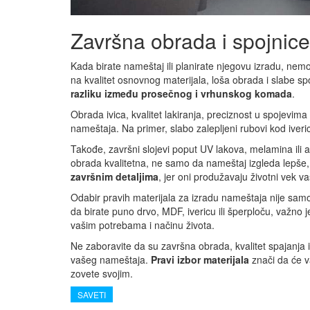
Završna obrada i spojnice 
Kada birate nameštaj ili planirate njegovu izradu, nem
na kvalitet osnovnog materijala, loša obrada i slabe sp
razliku između prosečnog i vrhunskog komada
.
Obrada ivica, kvalitet lakiranja, preciznost u spojevima 
nameštaja. Na primer, slabo zalepljeni rubovi kod iveri
Takođe, završni slojevi poput UV lakova, melamina ili 
obrada kvalitetna, ne samo da nameštaj izgleda lepše,
završnim detaljima
, jer oni produžavaju životni vek 
Odabir pravih materijala za izradu nameštaja nije samo 
da birate puno drvo, MDF, ivericu ili šperploču, važno j
vašim potrebama i načinu života.
Ne zaboravite da su završna obrada, kvalitet spajanja 
vašeg nameštaja.
Pravi izbor materijala
znači da će v
zovete svojim.
SAVETI