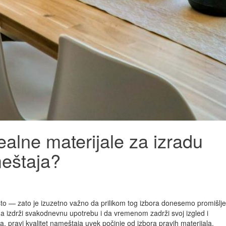
ealne materijale za izradu
eštaja?
esto — zato je izuzetno važno da prilikom tog izbora donesemo promišlj
da izdrži svakodnevnu upotrebu i da vremenom zadrži svoj izgled i
la, pravi kvalitet nameštaja uvek počinje od izbora pravih materijala.