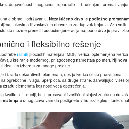
 kroz dugovečnost i mogućnost reparacije — brušenjem, premazivanjem 
čuna o obradi i održavanju.
Nezaštićeno drvo je podložno promena
a uljima, lakovima ili voskovima obavezna za dug vek trajanja. Ako volite
nešto što možete preneti i budućim generacijama, puno drvo je pravi izbo
omično i fleksibilno rešenje
 upotrebe
raznih
pločastih materijala. MDF, iverica, oplemenjena iverica 
gućavaju kreiranje modernog, prilagođenog nameštaja po meri.
Njihova
čini idealnim izborom za mnoge projekte.
je i izradu dekorativnih elemenata, dok je iverica često presvučena
a ogrebotine i vlagu. Šperploča, sa druge strane, zahvaljujući višesloj
 za izradu elemenata koji nose veća opterećenja.
g kvaliteta — deblji, bolje presovani i zaštićeni slojevi znače da će vaš
 materijala
omogućava vam da postignete vrhunski izgled i funkcional