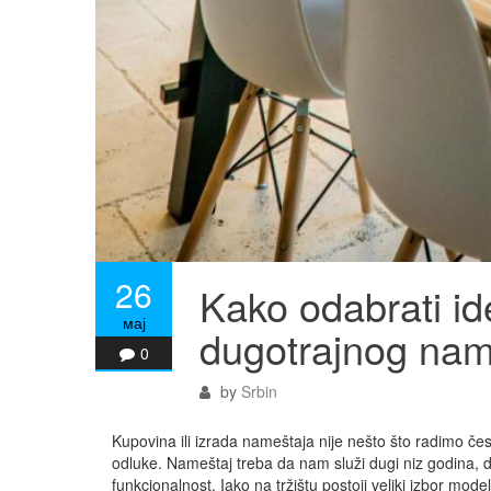
26
Kako odabrati id
мај
dugotrajnog nam
0
by
Srbin
Kupovina ili izrada nameštaja nije nešto što radimo č
odluke. Nameštaj treba da nam služi dugi niz godina, 
funkcionalnost. Iako na tržištu postoji veliki izbor mode