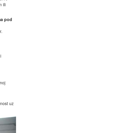
ili
ma pod
r.
i
noj
nost uz