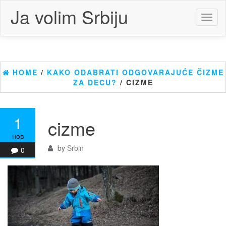
Skip
Ja volim Srbiju
to
Toggl
the
naviga
content
HOME
/
KAKO ODABRATI ODGOVARAJUĆE ČIZME
ZA DECU?
/ CIZME
1
cizme
нов
by
Srbin
0