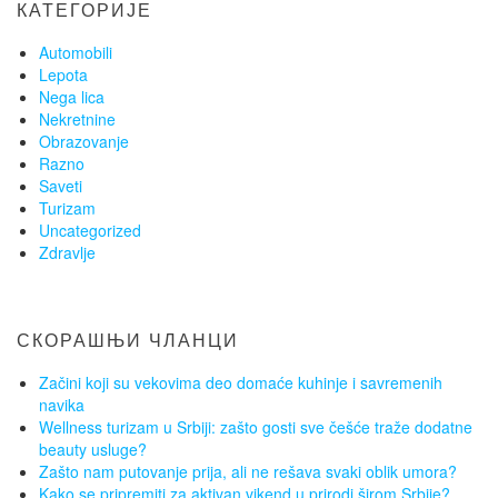
КАТЕГОРИЈЕ
Automobili
Lepota
Nega lica
Nekretnine
Obrazovanje
Razno
Saveti
Turizam
Uncategorized
Zdravlje
СКОРАШЊИ ЧЛАНЦИ
Začini koji su vekovima deo domaće kuhinje i savremenih
navika
Wellness turizam u Srbiji: zašto gosti sve češće traže dodatne
beauty usluge?
Zašto nam putovanje prija, ali ne rešava svaki oblik umora?
Kako se pripremiti za aktivan vikend u prirodi širom Srbije?