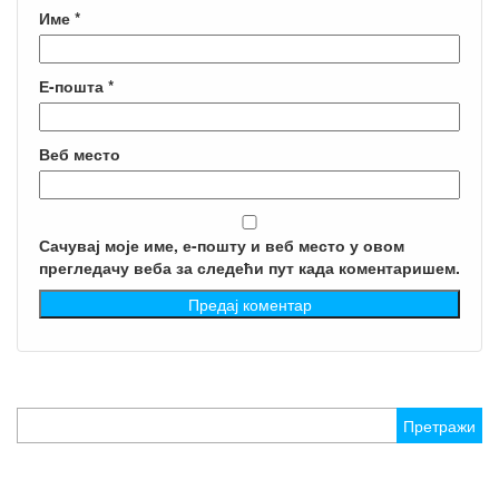
Име
*
Е-пошта
*
Веб место
Сачувај моје име, е-пошту и веб место у овом
прегледачу веба за следећи пут када коментаришем.
Претрага
за: