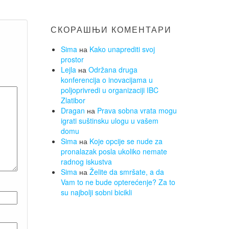
СКОРАШЊИ КОМЕНТАРИ
Sima
на
Kako unaprediti svoj
prostor
Lejla
на
Održana druga
konferencija o inovacijama u
poljoprivredi u organizaciji IBC
Zlatibor
Dragan
на
Prava sobna vrata mogu
igrati suštinsku ulogu u vašem
domu
Sima
на
Koje opcije se nude za
pronalazak posla ukoliko nemate
radnog iskustva
Sima
на
Želite da smršate, a da
Vam to ne bude opterećenje? Za to
su najbolji sobni bicikli