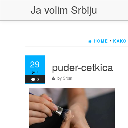
Skip
Ja volim Srbiju
to
the
content
HOME
/
KAKO 
29
puder-cetkica
јан
by
Srbin
0