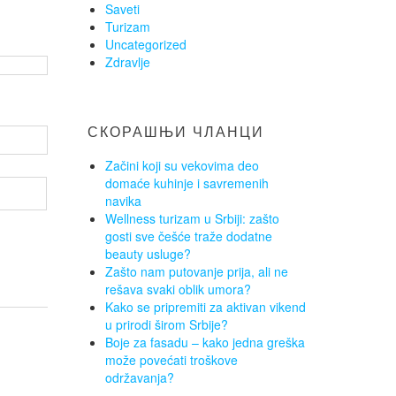
Saveti
Turizam
Uncategorized
Zdravlje
СКОРАШЊИ ЧЛАНЦИ
Začini koji su vekovima deo
domaće kuhinje i savremenih
navika
Wellness turizam u Srbiji: zašto
gosti sve češće traže dodatne
beauty usluge?
Zašto nam putovanje prija, ali ne
rešava svaki oblik umora?
Kako se pripremiti za aktivan vikend
u prirodi širom Srbije?
Boje za fasadu – kako jedna greška
može povećati troškove
održavanja?