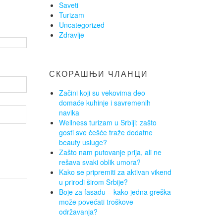
Saveti
Turizam
Uncategorized
Zdravlje
СКОРАШЊИ ЧЛАНЦИ
Začini koji su vekovima deo
domaće kuhinje i savremenih
navika
Wellness turizam u Srbiji: zašto
gosti sve češće traže dodatne
beauty usluge?
Zašto nam putovanje prija, ali ne
rešava svaki oblik umora?
Kako se pripremiti za aktivan vikend
u prirodi širom Srbije?
Boje za fasadu – kako jedna greška
može povećati troškove
održavanja?