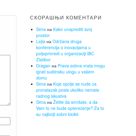
СКОРАШЊИ КОМЕНТАРИ
Sima
на
Kako unaprediti svoj
prostor
Lejla
на
Održana druga
konferencija o inovacijama u
poljoprivredi u organizaciji IBC
Zlatibor
Dragan
на
Prava sobna vrata mogu
igrati suštinsku ulogu u vašem
domu
Sima
на
Koje opcije se nude za
pronalazak posla ukoliko nemate
radnog iskustva
Sima
на
Želite da smršate, a da
Vam to ne bude opterećenje? Za to
su najbolji sobni bicikli