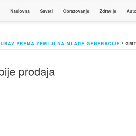
Naslovna
Saveti
Obrazovanje
Zdravlje
Auto
JUBAV PREMA ZEMLJI NA MLAĐE GENERACIJE
/ GMT
ije prodaja