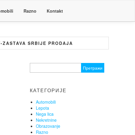
mobili
Razno
Kontakt
-ZASTAVA SRBIJE PRODAJA
Претрага
за:
КАТЕГОРИЈЕ
Automobili
Lepota
Nega lica
Nekretnine
Obrazovanje
Razno