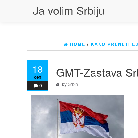
Skip
Ja volim Srbiju
to
the
content
HOME
/
KAKO PRENETI L
18
GMT-Zastava Srb
сеп
by
Srbin
0