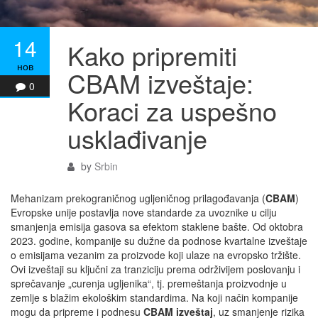
14
Kako pripremiti
нов
CBAM izveštaje:
0
Koraci za uspešno
usklađivanje
by
Srbin
Mehanizam prekograničnog ugljeničnog prilagođavanja (
CBAM
)
Evropske unije postavlja nove standarde za uvoznike u cilju
smanjenja emisija gasova sa efektom staklene bašte. Od oktobra
2023. godine, kompanije su dužne da podnose kvartalne izveštaje
o emisijama vezanim za proizvode koji ulaze na evropsko tržište.
Ovi izveštaji su ključni za tranziciju prema održivijem poslovanju i
sprečavanje „curenja ugljenika“, tj. premeštanja proizvodnje u
zemlje s blažim ekološkim standardima. Na koji način kompanije
mogu da pripreme i podnesu
CBAM izveštaj
, uz smanjenje rizika