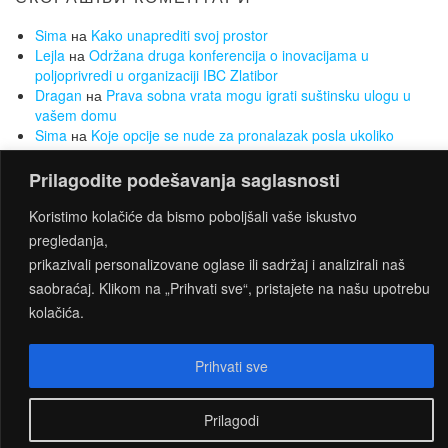
Sima
на
Kako unaprediti svoj prostor
Lejla
на
Održana druga konferencija o inovacijama u
poljoprivredi u organizaciji IBC Zlatibor
Dragan
на
Prava sobna vrata mogu igrati suštinsku ulogu u
vašem domu
Sima
на
Koje opcije se nude za pronalazak posla ukoliko
nemate radnog iskustva
Sima
на
Želite da smršate, a da Vam to ne bude opterećenje?
Prilagodite podešavanja saglasnosti
Za to su najbolji sobni bicikli
Koristimo kolačiće da bismo poboljšali vaše iskustvo
pregledanja,
prikazivali personalizovane oglase ili sadržaj i analizirali naš
PROUDLY POWERED BY
WORDPRESS
|
THEME:
saobraćaj. Klikom na „Prihvati sve“, pristajete na našu upotrebu
CONNECT
BY THEMES4WP
kolačića.
Prihvati sve
Prilagodi