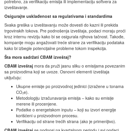
potrebno, za verifikaciju emisija ili implementaciju softvera za
izveštavanje.
Osigurajte usklađenost sa regulativama i standardima
Svaka greška u izveštavanju može dovesti do kazni ili prekida
trgovinskih tokova. Pre podnošenja izveštaja, podaci moraju proći
kroz internu reviziju kako bi se osigurala njihova tačnost. Takođe,
kompanije mogu angažovati treće strane za verifikaciju podataka
kako bi izbegle potencijalne probleme tokom inspekcija.
Šta mora sadržati CBAM izveštaj?
CBAM izveštaj
mora da pruži jasnu sliku o emisijama povezanim
sa proizvodima koji se uvoze. Osnovni elementi izveštaja
uključuju:
Ukupne emisije po proizvodnoj jedinici (izražene u tonama
CO₂e).
Metodologiju izračunavanja emisija – kako su emisije
merene ili procenjene.
Podatke o energetskom inputu – koji su izvori energije
korišćeni u proizvodnom procesu.
Verifikaciju od strane trećih strana (ako je primenljivo).
CBAM izveštaj
se podnosi na kvartalnom periodu i svi podaci