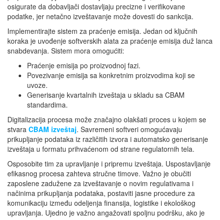
osigurate da dobavljači dostavljaju precizne i verifikovane
podatke, jer netačno izveštavanje može dovesti do sankcija.
Implementirajte sistem za praćenje emisija. Jedan od ključnih
koraka je uvođenje softverskih alata za praćenje emisija duž lanca
snabdevanja. Sistem mora omogućiti:
Praćenje emisija po proizvodnoj fazi.
Povezivanje emisija sa konkretnim proizvodima koji se
uvoze.
Generisanje kvartalnih izveštaja u skladu sa CBAM
standardima.
Digitalizacija procesa može značajno olakšati proces u kojem se
stvara
CBAM izveštaj
. Savremeni softveri omogućavaju
prikupljanje podataka iz različitih izvora i automatsko generisanje
izveštaja u formatu prihvaćenom od strane regulatornih tela.
Osposobite tim za upravljanje i pripremu izveštaja. Uspostavljanje
efikasnog procesa zahteva stručne timove. Važno je obučiti
zaposlene zadužene za izveštavanje o novim regulativama i
načinima prikupljanja podataka, postaviti jasne procedure za
komunikaciju između odeljenja finansija, logistike i ekološkog
upravljanja. Ujedno je važno angažovati spoljnu podršku, ako je