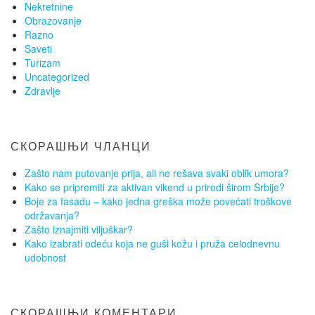
Nekretnine
Obrazovanje
Razno
Saveti
Turizam
Uncategorized
Zdravlje
СКОРАШЊИ ЧЛАНЦИ
Zašto nam putovanje prija, ali ne rešava svaki oblik umora?
Kako se pripremiti za aktivan vikend u prirodi širom Srbije?
Boje za fasadu – kako jedna greška može povećati troškove
održavanja?
Zašto iznajmiti viljuškar?
Kako izabrati odeću koja ne guši kožu i pruža celodnevnu
udobnost
СКОРАШЊИ КОМЕНТАРИ