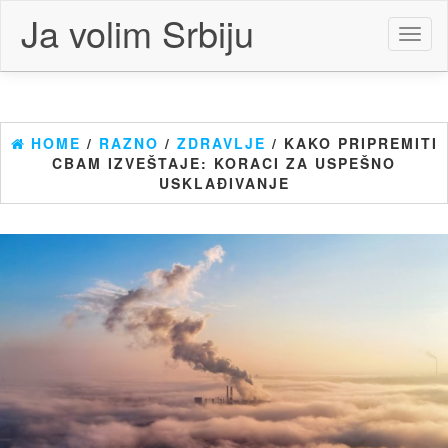
Skip
Ja volim Srbiju
to
Toggl
the
naviga
content
HOME
/
RAZNO
/
ZDRAVLJE
/ KAKO PRIPREMITI
CBAM IZVEŠTAJE: KORACI ZA USPEŠNO
USKLAĐIVANJE