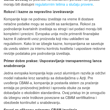
moraju biti dostupni
regulatornim telima u slučaju provere
.
Rokovi i kazne za nepravilno izveštavanje
Kompanije koje ne podnesu izveštaje na vreme ili dostave
netačne podatke mogu se suočiti sa sankcijama. Rokovi za
podnošenje kvartalnih izveštaja su strogi i svi podaci moraju biti
kompletni i precizni. Evropska unija može primeniti finansijske
kazne ili zabraniti uvoz proizvoda koji nisu usklađeni sa
regulativom. Kako bi se izbegle kazne, kompanijama se savetuje
da uvedu sistem za internu kontrolu kvaliteta i uspostave redovne
revizije podataka pre podnošenja izveštaja.
Primer dobre prakse: Uspostavljanje transparentnog lanca
snabdevanja
Jedna evropska kompanija koja uvozi aluminijum razvila je održivi
model nabavke kroz saradnju sa dobavljačima u Aziji. Pre
uvođenja CBAM-a, kompanija je postavila sistem za praćenje
emisija po proizvodnoj jedinici i sprovela obuke za svoje
dobavljače o ekološkim standardima. Ovaj pristup im je omogućio
da izbegnu veće troškove povezane sa CBAM sertifikatima i
obezbede kontinuitet u snabdevanju.
Saveti za efikasnu pripremu CBAM izveštaja