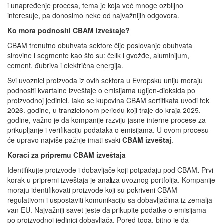
i unapređenje procesa, tema je koja već mnoge ozbiljno
interesuje, pa donosimo neke od najvažnijih odgovora.
Ko mora podnositi CBAM izveštaje?
CBAM trenutno obuhvata sektore čije poslovanje obuhvata
sirovine i segmente kao što su: čelik i gvožđe, aluminijum,
cement, đubriva i električna energija.
Svi uvoznici proizvoda iz ovih sektora u Evropsku uniju moraju
podnositi kvartalne izveštaje o emisijama ugljen-dioksida po
proizvodnoj jedinici. Iako se kupovina CBAM sertifikata uvodi tek
2026. godine, u tranzicionom periodu koji traje do kraja 2025.
godine, važno je da kompanije razviju jasne interne procese za
prikupljanje i verifikaciju podataka o emisijama. U ovom procesu
će upravo najviše pažnje imati svaki
CBAM izveštaj
.
Koraci za pripremu CBAM izveštaja
Identifikujte proizvode i dobavljače koji potpadaju pod CBAM
.
Prvi
korak u pripremi izveštaja je analiza uvoznog portfolija. Kompanije
moraju identifikovati proizvode koji su pokriveni CBAM
regulativom i uspostaviti komunikaciju sa dobavljačima iz zemalja
van EU. Najvažniji savet jeste da prikupite podatke o emisijama
po proizvodnoj jedinici dobavljača. Pored toga, bitno je da