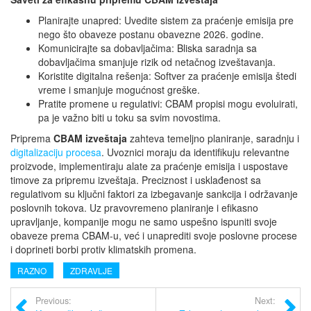
Planirajte unapred: Uvedite sistem za praćenje emisija pre
nego što obaveze postanu obavezne 2026. godine.
Komunicirajte sa dobavljačima: Bliska saradnja sa
dobavljačima smanjuje rizik od netačnog izveštavanja.
Koristite digitalna rešenja: Softver za praćenje emisija štedi
vreme i smanjuje mogućnost greške.
Pratite promene u regulativi: CBAM propisi mogu evoluirati,
pa je važno biti u toku sa svim novostima.
Priprema
CBAM izveštaja
zahteva temeljno planiranje, saradnju i
digitalizaciju procesa
. Uvoznici moraju da identifikuju relevantne
proizvode, implementiraju alate za praćenje emisija i uspostave
timove za pripremu izveštaja. Preciznost i usklađenost sa
regulativom su ključni faktori za izbegavanje sankcija i održavanje
poslovnih tokova. Uz pravovremeno planiranje i efikasno
upravljanje, kompanije mogu ne samo uspešno ispuniti svoje
obaveze prema CBAM-u, već i unaprediti svoje poslovne procese
i doprineti borbi protiv klimatskih promena.
RAZNO
ZDRAVLJE
Previous:
Next: