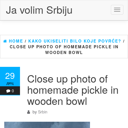
Skip
Ja volim Srbiju
to
Toggl
the
naviga
content
HOME
/
KAKO UKISELITI BILO KOJE POVRĆE?
/
CLOSE UP PHOTO OF HOMEMADE PICKLE IN
WOODEN BOWL
29
Close up photo of
дец
homemade pickle in
0
wooden bowl
by
Srbin