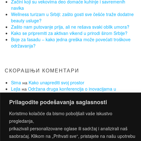
Začini koji su vekovima deo domaće kuhinje i savremenih
navika
Wellness turizam u Srbiji: zašto gosti sve češće traže dodatne
beauty usluge?
Zašto nam putovanje prija, ali ne rešava svaki oblik umora?
Kako se pripremiti za aktivan vikend u prirodi širom Srbije?
Boje za fasadu – kako jedna greška može povećati troškove
održavanja?
СКОРАШЊИ КОМЕНТАРИ
Sima
на
Kako unaprediti svoj prostor
Lejla
на
Održana druga konferencija o inovacijama u
poljoprivredi u organizaciji IBC Zlatibor
Prilagodite podešavanja saglasnosti
Dragan
на
Prava sobna vrata mogu igrati suštinsku ulogu u
vašem domu
Koristimo kolačiće da bismo poboljšali vaše iskustvo
Sima
на
Koje opcije se nude za pronalazak posla ukoliko
nemate radnog iskustva
pregledanja,
Sima
на
Želite da smršate, a da Vam to ne bude opterećenje?
prikazivali personalizovane oglase ili sadržaj i analizirali naš
Za to su najbolji sobni bicikli
saobraćaj. Klikom na „Prihvati sve“, pristajete na našu upotrebu