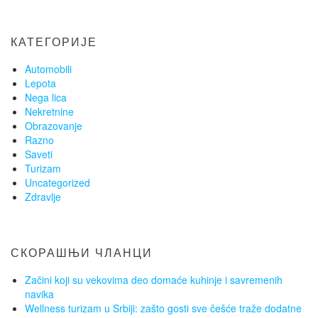
КАТЕГОРИЈЕ
Automobili
Lepota
Nega lica
Nekretnine
Obrazovanje
Razno
Saveti
Turizam
Uncategorized
Zdravlje
СКОРАШЊИ ЧЛАНЦИ
Začini koji su vekovima deo domaće kuhinje i savremenih
navika
Wellness turizam u Srbiji: zašto gosti sve češće traže dodatne