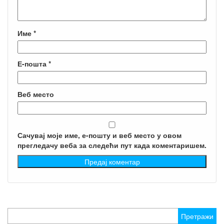
Име
*
Е-пошта
*
Веб место
Сачувај моје име, е-пошту и веб место у овом
прегледачу веба за следећи пут када коментаришем.
Претрага
за: