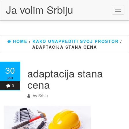
Skip
Ja volim Srbiju
to
Toggl
the
naviga
content
HOME
/
KAKO UNAPREDITI SVOJ PROSTOR
/
ADAPTACIJA STANA CENA
30
adaptacija stana
јан
cena
0
by
Srbin