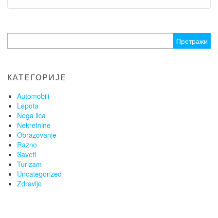
Претрага
за:
КАТЕГОРИЈЕ
Automobili
Lepota
Nega lica
Nekretnine
Obrazovanje
Razno
Saveti
Turizam
Uncategorized
Zdravlje