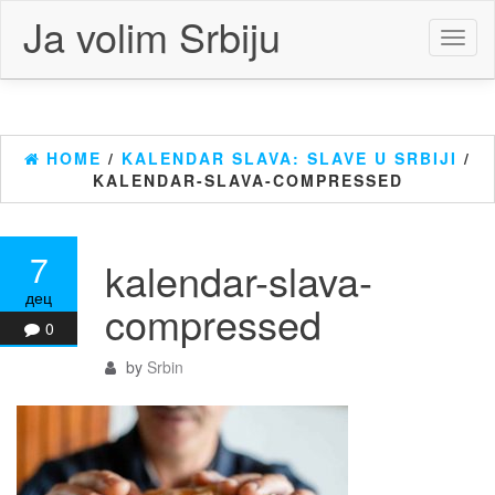
Skip
Ja volim Srbiju
to
Toggl
the
naviga
content
HOME
/
KALENDAR SLAVA: SLAVE U SRBIJI
/
KALENDAR-SLAVA-COMPRESSED
7
kalendar-slava-
дец
compressed
0
by
Srbin