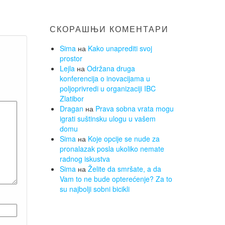
СКОРАШЊИ КОМЕНТАРИ
Sima
на
Kako unaprediti svoj
prostor
Lejla
на
Održana druga
konferencija o inovacijama u
poljoprivredi u organizaciji IBC
Zlatibor
Dragan
на
Prava sobna vrata mogu
igrati suštinsku ulogu u vašem
domu
Sima
на
Koje opcije se nude za
pronalazak posla ukoliko nemate
radnog iskustva
Sima
на
Želite da smršate, a da
Vam to ne bude opterećenje? Za to
su najbolji sobni bicikli