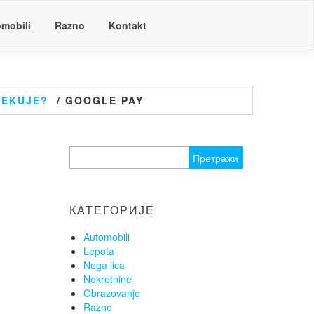
mobili
Razno
Kontakt
OČEKUJE?
/ GOOGLE PAY
Претрага
за:
КАТЕГОРИЈЕ
Automobili
Lepota
Nega lica
Nekretnine
Obrazovanje
Razno