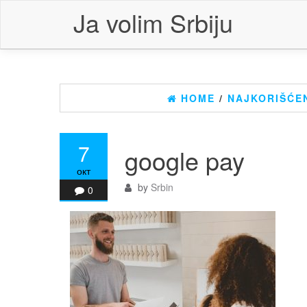
Skip
Ja volim Srbiju
to
the
content
HOME
/
NAJKORIŠĆEN
7
google pay
окт
by
Srbin
0