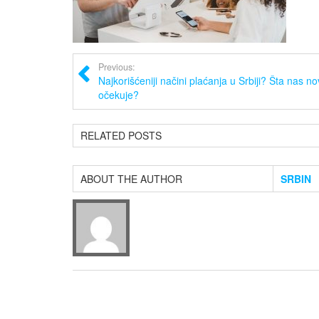
Previous:
Najkorišćeniji načini plaćanja u Srbiji? Šta nas n
očekuje?
RELATED POSTS
ABOUT THE AUTHOR
SRBIN