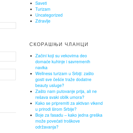
Saveti
Turizam
Uncategorized
Zdravlje
СКОРАШЊИ ЧЛАНЦИ
Začini koji su vekovima deo
domaće kuhinje i savremenih
navika
Wellness turizam u Srbiji: zašto
gosti sve češće traže dodatne
beauty usluge?
Zašto nam putovanje prija, ali ne
rešava svaki oblik umora?
Kako se pripremiti za aktivan vikend
u prirodi širom Srbije?
Boje za fasadu – kako jedna greška
može povećati troškove
održavanja?