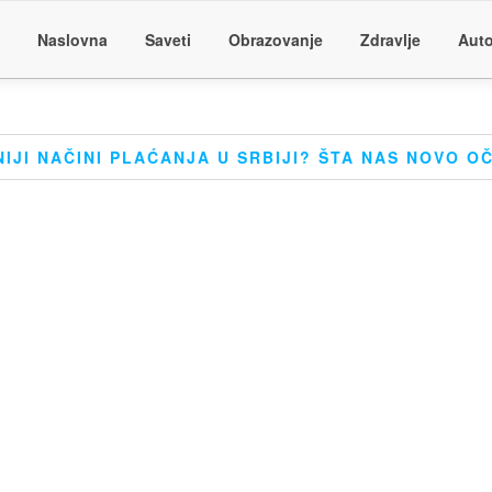
Naslovna
Saveti
Obrazovanje
Zdravlje
Auto
IJI NAČINI PLAĆANJA U SRBIJI? ŠTA NAS NOVO 