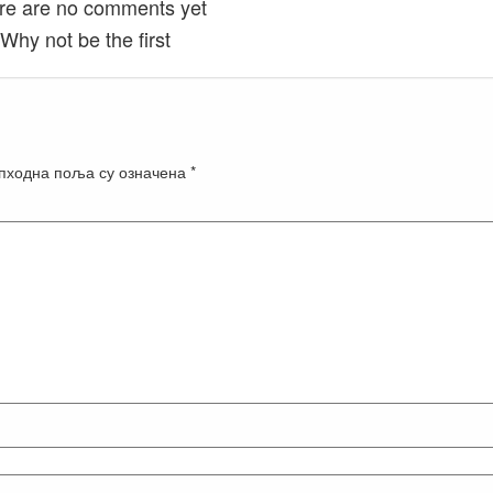
re are no comments yet
Why not be the first
пходна поља су означена
*