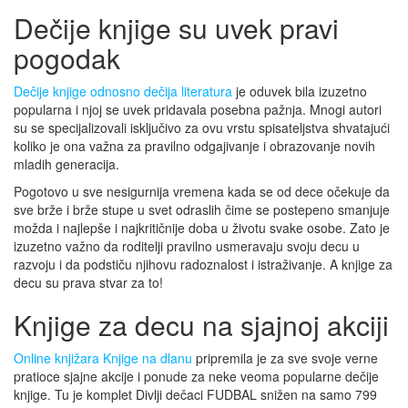
Dečije knjige su uvek pravi
pogodak
Dečije knjige odnosno dečija literatura
je oduvek bila izuzetno
popularna i njoj se uvek pridavala posebna pažnja. Mnogi autori
su se specijalizovali isključivo za ovu vrstu spisateljstva shvatajući
koliko je ona važna za pravilno odgajivanje i obrazovanje novih
mladih generacija.
Pogotovo u sve nesigurnija vremena kada se od dece očekuje da
sve brže i brže stupe u svet odraslih čime se postepeno smanjuje
možda i najlepše i najkritičnije doba u životu svake osobe. Zato je
izuzetno važno da roditelji pravilno usmeravaju svoju decu u
razvoju i da podstiču njihovu radoznalost i istraživanje. A knjige za
decu su prava stvar za to!
Knjige za decu na sjajnoj akciji
Online knjižara Knjige na dlanu
pripremila je za sve svoje verne
pratioce sjajne akcije i ponude za neke veoma popularne dečije
knjige. Tu je komplet Divlji dečaci FUDBAL snižen na samo 799