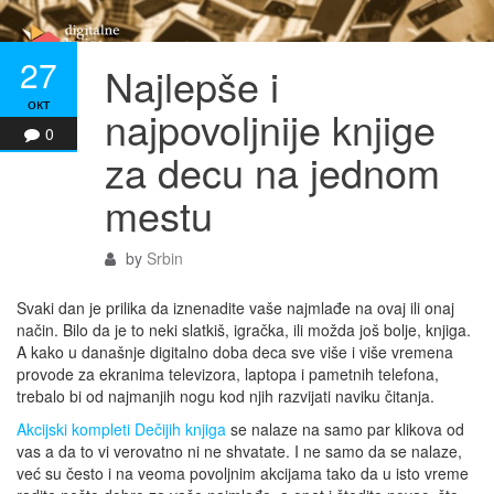
27
Najlepše i
окт
najpovoljnije knjige
0
za decu na jednom
mestu
by
Srbin
Svaki dan je prilika da iznenadite vaše najmlađe na ovaj ili onaj
način. Bilo da je to neki slatkiš, igračka, ili možda još bolje, knjiga.
A kako u današnje digitalno doba deca sve više i više vremena
provode za ekranima televizora, laptopa i pametnih telefona,
trebalo bi od najmanjih nogu kod njih razvijati naviku čitanja.
Akcijski kompleti Dečijih knjiga
se nalaze na samo par klikova od
vas a da to vi verovatno ni ne shvatate. I ne samo da se nalaze,
već su često i na veoma povoljnim akcijama tako da u isto vreme