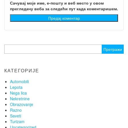
Сачувај моје име, е-пошту и веб место у овом
прегледачу веба за следећи пут када коментаришем.
Претрага
за:
КАТЕГОРИЈЕ
Automobili
Lepota
Nega lica
Nekretnine
Obrazovanje
Razno
Saveti
Turizam
Uncategorized