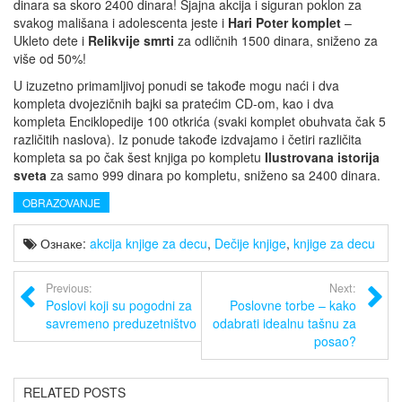
dinara sa skoro 2400 dinara! Sjajna akcija i siguran poklon za
svakog mališana i adolescenta jeste i
Hari Poter komplet
–
Ukleto dete i
Relikvije smrti
za odličnih 1500 dinara, sniženo za
više od 50%!
U izuzetno primamljivoj ponudi se takođe mogu naći i dva
kompleta dvojezičnih bajki sa pratećim CD-om, kao i dva
kompleta Enciklopedije 100 otkrića (svaki komplet obuhvata čak 5
različitih naslova). Iz ponude takođe izdvajamo i četiri različita
kompleta sa po čak šest knjiga po kompletu
Ilustrovana istorija
sveta
za samo 999 dinara po kompletu, sniženo sa 2400 dinara.
OBRAZOVANJE
Ознаке:
akcija knjige za decu
,
Dečije knjige
,
knjige za decu
Previous:
Next:
Poslovi koji su pogodni za
Poslovne torbe – kako
savremeno preduzetništvo
odabrati idealnu tašnu za
posao?
RELATED POSTS