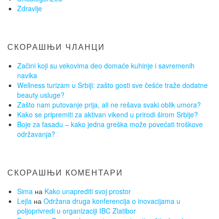
Zdravlje
СКОРАШЊИ ЧЛАНЦИ
Začini koji su vekovima deo domaće kuhinje i savremenih
navika
Wellness turizam u Srbiji: zašto gosti sve češće traže dodatne
beauty usluge?
Zašto nam putovanje prija, ali ne rešava svaki oblik umora?
Kako se pripremiti za aktivan vikend u prirodi širom Srbije?
Boje za fasadu – kako jedna greška može povećati troškove
održavanja?
СКОРАШЊИ КОМЕНТАРИ
Sima
на
Kako unaprediti svoj prostor
Lejla
на
Održana druga konferencija o inovacijama u
poljoprivredi u organizaciji IBC Zlatibor