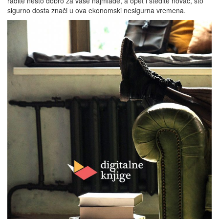
radite nešto dobro za vaše najmlađe, a opet i štedite novac, što
sigurno dosta znači u ova ekonomski nesigurna vremena.