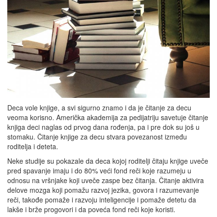
Deca vole knjige, a svi sigurno znamo i da je čitanje za decu
veoma korisno. Američka akademija za pedijatriju savetuje čitanje
knjiga deci naglas od prvog dana rođenja, pa i pre dok su još u
stomaku. Čitanje knjige za decu stvara povezanost između
roditelja i deteta.
Neke studije su pokazale da deca kojoj roditelji čitaju knjige uveče
pred spavanje imaju i do 80% veći fond reči koje razumeju u
odnosu na vršnjake koji uveče zaspe bez čitanja. Čitanje aktivira
delove mozga koji pomažu razvoj jezika, govora i razumevanje
reči, takođe pomaže i razvoju inteligencije i pomaže detetu da
lakše i brže progovori i da poveća fond reči koje koristi.