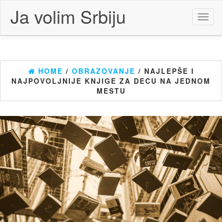
Skip
Ja volim Srbiju
to
Toggl
the
naviga
content
HOME
/
OBRAZOVANJE
/ NAJLEPŠE I
NAJPOVOLJNIJE KNJIGE ZA DECU NA JEDNOM
MESTU