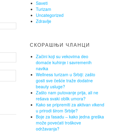
Saveti
Turizam
Uncategorized
Zdravlje
СКОРАШЊИ ЧЛАНЦИ
Začini koji su vekovima deo
domaće kuhinje i savremenih
navika
Wellness turizam u Srbiji: zašto
gosti sve češće traže dodatne
beauty usluge?
Zašto nam putovanje prija, ali ne
rešava svaki oblik umora?
Kako se pripremiti za aktivan vikend
u prirodi širom Srbije?
Boje za fasadu – kako jedna greška
može povećati troškove
održavanja?