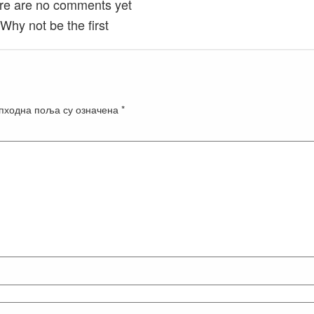
re are no comments yet
Why not be the first
пходна поља су означена
*