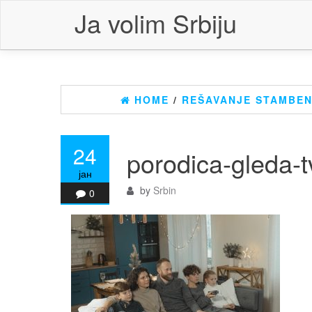
Skip
Ja volim Srbiju
to
the
content
HOME
/
REŠAVANJE STAMBENO
24
porodica-gleda-t
јан
by
Srbin
0