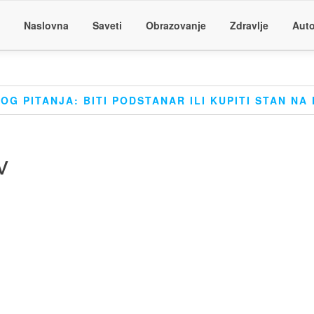
Naslovna
Saveti
Obrazovanje
Zdravlje
Auto
G PITANJA: BITI PODSTANAR ILI KUPITI STAN NA
v