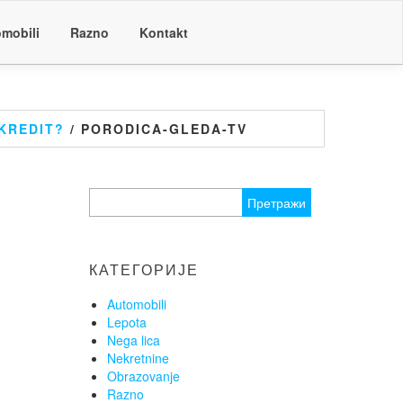
mobili
Razno
Kontakt
 KREDIT?
/ PORODICA-GLEDA-TV
Претрага
за:
КАТЕГОРИЈЕ
Automobili
Lepota
Nega lica
Nekretnine
Obrazovanje
Razno