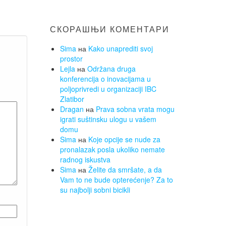
СКОРАШЊИ КОМЕНТАРИ
Sima
на
Kako unaprediti svoj
prostor
Lejla
на
Održana druga
konferencija o inovacijama u
poljoprivredi u organizaciji IBC
Zlatibor
Dragan
на
Prava sobna vrata mogu
igrati suštinsku ulogu u vašem
domu
Sima
на
Koje opcije se nude za
pronalazak posla ukoliko nemate
radnog iskustva
Sima
на
Želite da smršate, a da
Vam to ne bude opterećenje? Za to
su najbolji sobni bicikli