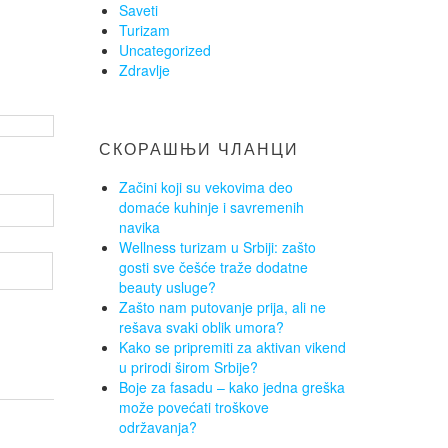
Saveti
Turizam
Uncategorized
Zdravlje
СКОРАШЊИ ЧЛАНЦИ
Začini koji su vekovima deo
domaće kuhinje i savremenih
navika
Wellness turizam u Srbiji: zašto
gosti sve češće traže dodatne
beauty usluge?
Zašto nam putovanje prija, ali ne
rešava svaki oblik umora?
Kako se pripremiti za aktivan vikend
u prirodi širom Srbije?
Boje za fasadu – kako jedna greška
može povećati troškove
održavanja?