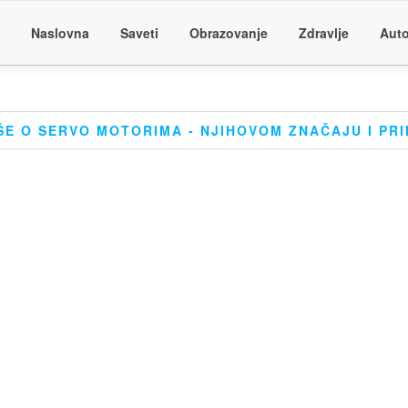
Naslovna
Saveti
Obrazovanje
Zdravlje
Auto
ŠE O SERVO MOTORIMA - NJIHOVOM ZNAČAJU I PR