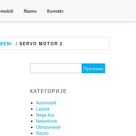
mobili
Razno
Kontakt
IMENI
/ SERVO MOTOR 2
Претрага
за:
КАТЕГОРИЈЕ
Automobili
Lepota
Nega lica
Nekretnine
Obrazovanje
Razno