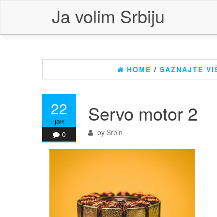
Skip
Ja volim Srbiju
to
the
content
HOME
/
SAZNAJTE VI
22
Servo motor 2
јан
by
Srbin
0