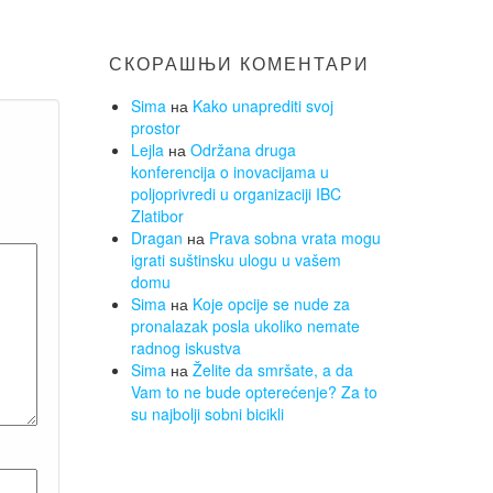
СКОРАШЊИ КОМЕНТАРИ
Sima
на
Kako unaprediti svoj
prostor
Lejla
на
Održana druga
konferencija o inovacijama u
poljoprivredi u organizaciji IBC
Zlatibor
Dragan
на
Prava sobna vrata mogu
igrati suštinsku ulogu u vašem
domu
Sima
на
Koje opcije se nude za
pronalazak posla ukoliko nemate
radnog iskustva
Sima
на
Želite da smršate, a da
Vam to ne bude opterećenje? Za to
su najbolji sobni bicikli