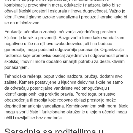
kombinaciju preventivnih mera, edukacije i nadzora kako bi se
očuvali školski prostori i osigurala njihova dugovečnost. Važno je
identifikovati glavne uzroke vandalizma i preduzeti korake kako bi
se on minimizovao.
Edukacija učenika o značaju očuvanja zajedničkog prostora
ključan je korak u prevenciji. Razgovori o tome kako vandalizam
negativno utiče na njihovu svakodnevnicu, ali i na buduće
generacije, mogu podstaći odgovornije ponašanje. Organizacija
radionica koje promovišu osećaj zajedništva i odgovornosti prema
školskoj imovini može dodatno smanjiti potrebu za destruktivnim
ponašanjem.
Tehnološka rešenja, poput video nadzora, pružaju dodatni nivo
zaštite. Kamere postavljene u ključnim delovima škole ne samo
da odvraćaju potencijalne vandaliste već omogućavaju i
identifikaciju onih koji prekrše pravila. Pored toga, prisustvo
obezbeđenja ili osoblja koje redovno obilazi prostorije može
doprineti smanjenju vandalizma. Kombinovanjem ovih mera, škole
mogu stvoriti čisto i funkcionalno okruženje u kojem učenici mogu
učiti i razvijati se bez ometanja.
Saradnja sa roditeljima u