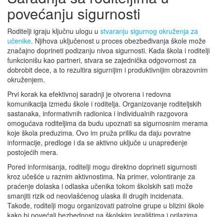
povećanju sigurnosti
Roditelji igraju ključnu ulogu u
stvaranju sigurnog okruženja za
učenike
. Njihova uključenost u proces obezbeđivanja škole može
značajno doprineti podizanju nivoa sigurnosti. Kada škola i roditelji
funkcionišu kao partneri, stvara se zajednička odgovornost za
dobrobit dece, a to rezultira sigurnijim i produktivnijim obrazovnim
okruženjem.
Prvi korak ka efektivnoj saradnji je otvorena i redovna
komunikacija između škole i roditelja. Organizovanje roditeljskih
sastanaka, informativnih radionica i individualnih razgovora
omogućava roditeljima da budu upoznati sa sigurnosnim merama
koje škola preduzima. Ovo im pruža priliku da daju povratne
informacije, predloge i da se aktivno uključe u unapređenje
postojećih mera.
Pored informisanja, roditelji mogu direktno doprineti sigurnosti
kroz učešće u raznim aktivnostima. Na primer, volontiranje za
praćenje dolaska i odlaska učenika tokom školskih sati može
smanjiti rizik od neovlašćenog ulaska ili drugih incidenata.
Takođe, roditelji mogu organizovati patrolne grupe u blizini škole
kako bi povećali bezbednost na školskim igralištima i prilazima.