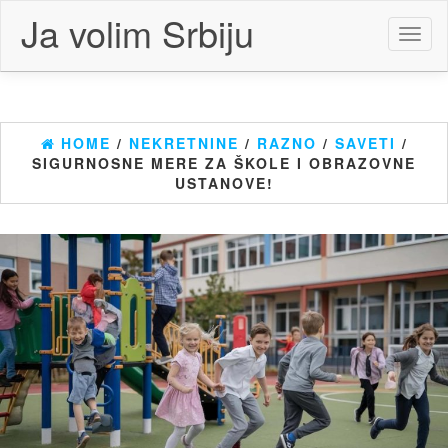
Skip
Ja volim Srbiju
to
Toggl
the
naviga
content
HOME
/
NEKRETNINE
/
RAZNO
/
SAVETI
/
SIGURNOSNE MERE ZA ŠKOLE I OBRAZOVNE
USTANOVE!