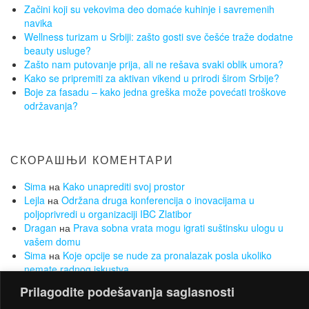
Začini koji su vekovima deo domaće kuhinje i savremenih
navika
Wellness turizam u Srbiji: zašto gosti sve češće traže dodatne
beauty usluge?
Zašto nam putovanje prija, ali ne rešava svaki oblik umora?
Kako se pripremiti za aktivan vikend u prirodi širom Srbije?
Boje za fasadu – kako jedna greška može povećati troškove
održavanja?
СКОРАШЊИ КОМЕНТАРИ
Sima
на
Kako unaprediti svoj prostor
Lejla
на
Održana druga konferencija o inovacijama u
poljoprivredi u organizaciji IBC Zlatibor
Dragan
на
Prava sobna vrata mogu igrati suštinsku ulogu u
vašem domu
Sima
на
Koje opcije se nude za pronalazak posla ukoliko
nemate radnog iskustva
Sima
на
Želite da smršate, a da Vam to ne bude opterećenje?
Prilagodite podešavanja saglasnosti
Za to su najbolji sobni bicikli