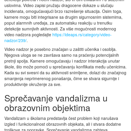
uslovima. Video zapisi pružaju dragocene dokaze u slučaju
incidenata, omogućavajući brzo razrešenje situacija. Osim toga,
kamere mogu biti integrisane sa drugim sigurnosnim sistemima,
poput alarmnih uređaja, za automatsku reakciju u trenutku
detekcije sumnjivih aktivnosti. Za više mogućnosti modernog
video nadzora pogledajte
https://ideaps.rs/category/video-
nadzor/239/
.
Video nadzor je posebno značajan u zaštiti učenika i osoblja.
Njegova uloga se ne završava samo na praćenju potencijalnih
pretnji spolja. Kamere omogućavaju i nadzor interakcija unutar
škole, što može pomoći u sprečavanju konflikata među učenicima.
Kada su svi svesni da su aktivnosti snimljene, dolazi do značajnog
smanjenja neprimerenog ponašanja, čime se stvara sigurnije i
produktivnije okruženje za sve.
Sprečavanje vandalizma u
obrazovnim objektima
Vandalizam u školama predstavlja čest problem koji narušava
izgled i funkcionalnost obrazovnih objekata, ali i stvara dodatne
troškove za popravke. Sprečavanje vandalizma zahteva