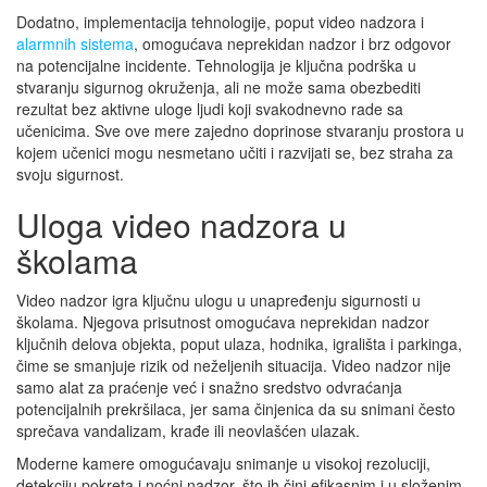
Dodatno, implementacija tehnologije, poput video nadzora i
alarmnih sistema
, omogućava neprekidan nadzor i brz odgovor
na potencijalne incidente. Tehnologija je ključna podrška u
stvaranju sigurnog okruženja, ali ne može sama obezbediti
rezultat bez aktivne uloge ljudi koji svakodnevno rade sa
učenicima. Sve ove mere zajedno doprinose stvaranju prostora u
kojem učenici mogu nesmetano učiti i razvijati se, bez straha za
svoju sigurnost.
Uloga video nadzora u
školama
Video nadzor igra ključnu ulogu u unapređenju sigurnosti u
školama. Njegova prisutnost omogućava neprekidan nadzor
ključnih delova objekta, poput ulaza, hodnika, igrališta i parkinga,
čime se smanjuje rizik od neželjenih situacija. Video nadzor nije
samo alat za praćenje već i snažno sredstvo odvraćanja
potencijalnih prekršilaca, jer sama činjenica da su snimani često
sprečava vandalizam, krađe ili neovlašćen ulazak.
Moderne kamere omogućavaju snimanje u visokoj rezoluciji,
detekciju pokreta i noćni nadzor, što ih čini efikasnim i u složenim