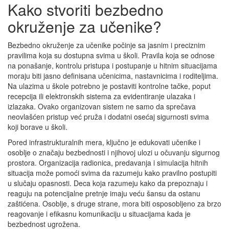
Kako stvoriti bezbedno
okruženje za učenike?
Bezbedno okruženje za učenike počinje sa jasnim i preciznim
pravilima koja su dostupna svima u školi. Pravila koja se odnose
na ponašanje, kontrolu pristupa i postupanje u hitnim situacijama
moraju biti jasno definisana učenicima, nastavnicima i roditeljima.
Na ulazima u škole potrebno je postaviti kontrolne tačke, poput
recepcija ili elektronskih sistema za evidentiranje ulazaka i
izlazaka. Ovako organizovan sistem ne samo da sprečava
neovlašćen pristup već pruža i dodatni osećaj sigurnosti svima
koji borave u školi.
Pored infrastrukturalnih mera, ključno je edukovati učenike i
osoblje o značaju bezbednosti i njihovoj ulozi u očuvanju sigurnog
prostora. Organizacija radionica, predavanja i simulacija hitnih
situacija može pomoći svima da razumeju kako pravilno postupiti
u slučaju opasnosti. Deca koja razumeju kako da prepoznaju i
reaguju na potencijalne pretnje imaju veću šansu da ostanu
zaštićena. Osoblje, s druge strane, mora biti osposobljeno za brzo
reagovanje i efikasnu komunikaciju u situacijama kada je
bezbednost ugrožena.