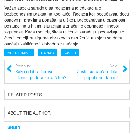
Važan aspekt saradnje sa roditeljima je edukacija o
bezbednosnim praksama kod kuće. Roditelji koji podučavaju decu
osnovnim pravilima ponašanja u školi, prepoznavanju opasnosti i
postupcima u hitnim situacijama značajno doprinose njihovoj
sigurnosti. Kada roditelji, škola i učenici sarađuju, postavljaju se
čvrsti temelji za sigurno obrazovno okruženje u kojem se deca
osećaju zaštićeno i slobodno za učenje.
NEKRETNINE
RAZNO
SAVETI
Previous:
Next:
Kako odabrati pravu
Zašto su cvećare tako
nijansu pudera za vaš ten?
popularne danas?
RELATED POSTS
ABOUT THE AUTHOR
SRBIN