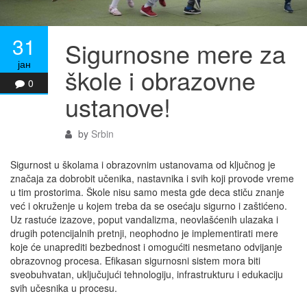
31
Sigurnosne mere za
јан
škole i obrazovne
0
ustanove!
by
Srbin
Sigurnost u školama i obrazovnim ustanovama od ključnog je
značaja za dobrobit učenika, nastavnika i svih koji provode vreme
u tim prostorima. Škole nisu samo mesta gde deca stiču znanje
već i okruženje u kojem treba da se osećaju sigurno i zaštićeno.
Uz rastuće izazove, poput vandalizma, neovlašćenih ulazaka i
drugih potencijalnih pretnji, neophodno je implementirati mere
koje će unaprediti bezbednost i omogućiti nesmetano odvijanje
obrazovnog procesa. Efikasan sigurnosni sistem mora biti
sveobuhvatan, uključujući tehnologiju, infrastrukturu i edukaciju
svih učesnika u procesu.