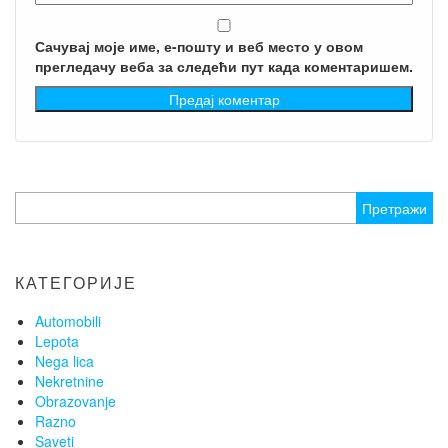
Сачувај моје име, е-пошту и веб место у овом
прегледачу веба за следећи пут када коментаришем.
Претрага
за:
КАТЕГОРИЈЕ
Automobili
Lepota
Nega lica
Nekretnine
Obrazovanje
Razno
Saveti