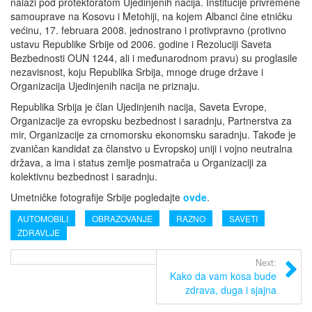
nalazi pod protektoratom Ujedinjenih nacija. Institucije privremene
samouprave na Kosovu i Metohiji, na kojem Albanci čine etničku
većinu, 17. februara 2008. jednostrano i protivpravno (protivno
ustavu Republike Srbije od 2006. godine i Rezoluciji Saveta
Bezbednosti OUN 1244, ali i međunarodnom pravu) su proglasile
nezavisnost, koju Republika Srbija, mnoge druge države i
Organizacija Ujedinjenih nacija ne priznaju.
Republika Srbija je član Ujedinjenih nacija, Saveta Evrope,
Organizacije za evropsku bezbednost i saradnju, Partnerstva za
mir, Organizacije za crnomorsku ekonomsku saradnju. Takođe je
zvaničan kandidat za članstvo u Evropskoj uniji i vojno neutralna
država, a ima i status zemlje posmatrača u Organizaciji za
kolektivnu bezbednost i saradnju.
Umetničke fotografije Srbije pogledajte
ovde
.
AUTOMOBILI
OBRAZOVANJE
RAZNO
SAVETI
ZDRAVLJE
Next:
Kako da vam kosa bude
zdrava, duga i sjajna