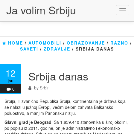
Skip
Ja volim Srbiju
to
Toggl
the
naviga
content
HOME
/
AUTOMOBILI
/
OBRAZOVANJE
/
RAZNO
/
SAVETI
/
ZDRAVLJE
/ SRBIJA DANAS
12
Srbija danas
јан
by
Srbin
0
Srbija, ili zvanično Republika Srbija, kontinentalna je država koja
se nalazi u južnoj Evropi, većim delom zahvata Balkansko
poluostrvo, a manjim Panonsku niziju.
Glavni grad je Beograd
. Sa 1.659.440 stanovnika u široj okolini,
po popisu iz 2011. godine, on je administrativno i ekonomsko