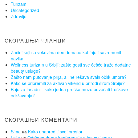
Turizam
Uncategorized
Zdravlje
СКОРАШЊИ ЧЛАНЦИ
Začini koji su vekovima deo domaće kuhinje i savremenih
navika
Wellness turizam u Srbiji: zašto gosti sve češće traže dodatne
beauty usluge?
Zašto nam putovanje prija, ali ne rešava svaki oblik umora?
Kako se pripremiti za aktivan vikend u prirodi širom Srbije?
Boje za fasadu – kako jedna greška može povećati troškove
održavanja?
СКОРАШЊИ КОМЕНТАРИ
Sima
на
Kako unaprediti svoj prostor
Lejla
на
Održana druga konferencija o inovacijama u