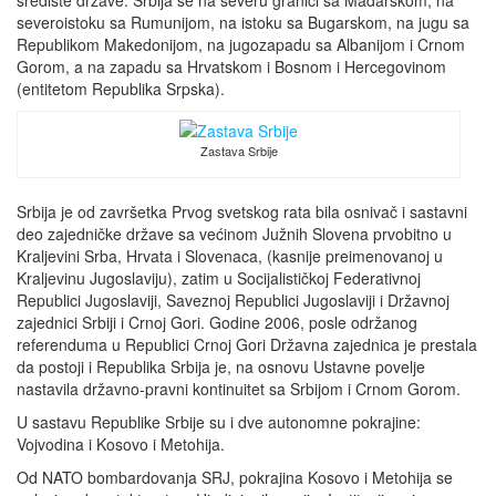
središte države. Srbija se na severu graniči sa Mađarskom, na
severoistoku sa Rumunijom, na istoku sa Bugarskom, na jugu sa
Republikom Makedonijom, na jugozapadu sa Albanijom i Crnom
Gorom, a na zapadu sa Hrvatskom i Bosnom i Hercegovinom
(entitetom Republika Srpska).
Zastava Srbije
Srbija je od završetka Prvog svetskog rata bila osnivač i sastavni
deo zajedničke države sa većinom Južnih Slovena prvobitno u
Kraljevini Srba, Hrvata i Slovenaca, (kasnije preimenovanoj u
Kraljevinu Jugoslaviju), zatim u Socijalističkoj Federativnoj
Republici Jugoslaviji, Saveznoj Republici Jugoslaviji i Državnoj
zajednici Srbiji i Crnoj Gori. Godine 2006, posle održanog
referenduma u Republici Crnoj Gori Državna zajednica je prestala
da postoji i Republika Srbija je, na osnovu Ustavne povelje
nastavila državno-pravni kontinuitet sa Srbijom i Crnom Gorom.
U sastavu Republike Srbije su i dve autonomne pokrajine:
Vojvodina i Kosovo i Metohija.
Od NATO bombardovanja SRJ, pokrajina Kosovo i Metohija se