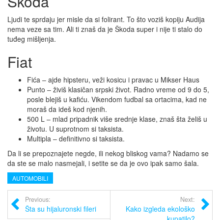
Škoda
Ljudi te sprdaju jer misle da si folirant. To što voziš kopiju Audija
nema veze sa tim. Ali ti znaš da je Škoda super i nije ti stalo do
tuđeg mišljenja.
Fiat
Fića – ajde hipsteru, veži kosicu i pravac u Mikser Haus
Punto – živiš klasičan srpski život. Radno vreme od 9 do 5,
posle blejiš u kafiću. Vikendom fudbal sa ortacima, kad ne
moraš da ideš kod njenih.
500 L – mlad pripadnik više srednje klase, znaš šta želiš u
životu. U suprotnom si taksista.
Multipla – definitivno si taksista.
Da li se prepoznajete negde, ili nekog bliskog vama? Nadamo se
da ste se malo nasmejali, i setite se da je ovo ipak samo šala.
AUTOMOBILI
Previous:
Next:
Šta su hijaluronski fileri
Kako izgleda ekološko
kupatilo?