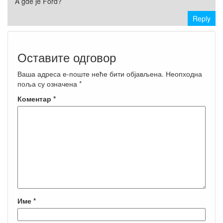
A gde je Ford?
Reply
Оставите одговор
Ваша адреса е-поште неће бити објављена.
Неопходна
поља су означена
*
Коментар
*
Име
*