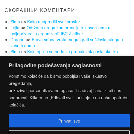
СКОРАШЊИ КОМЕНТАРИ
Sima
на
Kako unaprediti svoj prostor
Lejla
на
Održana druga konferencija o inovacijama u
poljoprivredi u organizaciji IBC Zlatibor
Dragan
на
Prava sobna vrata mogu igrati suštinsku ulogu u
vašem domu
Sima
на
Koje opcije se nude za pronalazak posla ukoliko
nemate radnog iskustva
Sima
на
Želite da smršate, a da Vam to ne bude opterećenje?
Prilagodite podešavanja saglasnosti
Za to su najbolji sobni bicikli
Koristimo kolačiće da bismo poboljšali vaše iskustvo
pregledanja,
prikazivali personalizovane oglase ili sadržaj i analizirali naš
PROUDLY POWERED BY
WORDPRESS
|
THEME:
saobraćaj. Klikom na „Prihvati sve“, pristajete na našu upotrebu
CONNECT
BY THEMES4WP
kolačića.
Prihvati sve