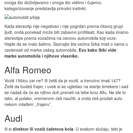
onoga što doživljavamo i onoga što vidimo i čujemo,
kategorizovanje predstavlja prirodni instinkt.
Kada stereotip nije negativan i nije pogrdan prema čitavoj grupi
ljudi, onda ponekad može biti zabavno profilisati. Kao kada imamo
stereotipe prema vozačima na osnovu automobila koji voze.
Hajde da se malo šalimo. Saznajte šta većina Srba misli o vama u
zavisnosti od marke vašeg automobila.
Evo kako Srbi vide
marke automobila i njihove vlasnike.
Alfa Romeo
Voziš 156icu zar ne? Ili želiš da je voziš, a trenutno imaš 147?
Želiš da budeš frajer, i uvek si se ugledao na starije šmekere i sad
se nadaš da će se njihov duh preneti na tebe kroz Alfu. Ne ide to
tako, al polako, vremenom ćeš naučiti, a onda ćeš prodati auto
nekom mlađem ,,frajeru’’.
Audi
Ili si
direktor ili voziš ćaletova kola
. U svakom slučaju, tebi je