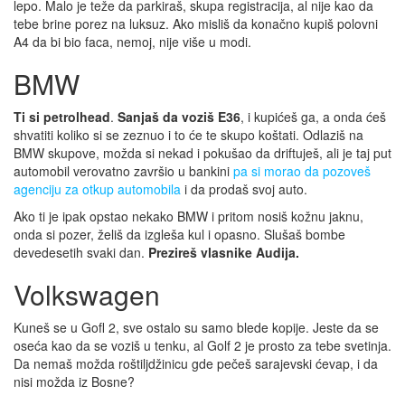
lepo. Malo je teže da parkiraš, skupa registracija, al nije kao da
tebe brine porez na luksuz. Ako misliš da konačno kupiš polovni
A4 da bi bio faca, nemoj, nije više u modi.
BMW
Ti si petrolhead
.
Sanjaš da voziš E36
, i kupićeš ga, a onda ćeš
shvatiti koliko si se zeznuo i to će te skupo koštati. Odlaziš na
BMW skupove, možda si nekad i pokušao da driftuješ, ali je taj put
automobil verovatno završio u bankini
pa si morao da pozoveš
agenciju za otkup automobila
i da prodaš svoj auto.
Ako ti je ipak opstao nekako BMW i pritom nosiš kožnu jaknu,
onda si pozer, želiš da izgleša kul i opasno. Slušaš bombe
devedesetih svaki dan.
Prezireš vlasnike Audija.
Volkswagen
Kuneš se u Gofl 2, sve ostalo su samo blede kopije. Jeste da se
oseća kao da se voziš u tenku, al Golf 2 je prosto za tebe svetinja.
Da nemaš možda roštiljdžinicu gde pečeš sarajevski ćevap, i da
nisi možda iz Bosne?