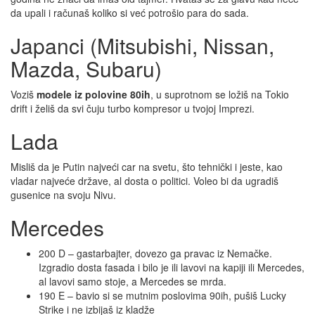
da upali i računaš koliko si već potrošio para do sada.
Japanci (Mitsubishi, Nissan,
Mazda, Subaru)
Voziš
modele iz polovine 80ih
, u suprotnom se ložiš na Tokio
drift i želiš da svi čuju turbo kompresor u tvojoj Imprezi.
Lada
Misliš da je Putin najveći car na svetu, što tehnički i jeste, kao
vladar najveće države, al dosta o politici. Voleo bi da ugradiš
gusenice na svoju Nivu.
Mercedes
200 D – gastarbajter, dovezo ga pravac iz Nemačke.
Izgradio dosta fasada i bilo je ili lavovi na kapiji ili Mercedes,
al lavovi samo stoje, a Mercedes se mrda.
190 E – bavio si se mutnim poslovima 90ih, pušiš Lucky
Strike i ne izbijaš iz kladže