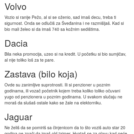
Volvo
Vozio si ranije Pežo, al si se oženio, sad imaš decu, treba ti
sigurnost. Onda se odlučiš za Šveđanina i ne razmišljaš. Kad si
bio mali želeo si da imaš 740 sa kožnim sedištima.
Dacia
Bila neka promocija, uzeo si na kredit. U početku si bio sumjičav,
al nije toliko loš za te pare.
Zastava (bilo koja)
Ovde su zanimljive suprotnosti. Ili si penzioner u poznim
godinama, ili vozač početnik kojem treba koliko toliko očuvani
yugo od penzionera u poznim godinama. U svakom slučaju ne
moraš da slušaš ostale kako se žale na elektorniku.
Jaguar
Ne želiš da se pomiriš sa činjenicom da to što voziš auto star 20
godina ne znači da imaš old tajmer. Hvataš se za glavu kad neće