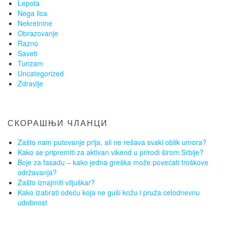
Lepota
Nega lica
Nekretnine
Obrazovanje
Razno
Saveti
Turizam
Uncategorized
Zdravlje
СКОРАШЊИ ЧЛАНЦИ
Zašto nam putovanje prija, ali ne rešava svaki oblik umora?
Kako se pripremiti za aktivan vikend u prirodi širom Srbije?
Boje za fasadu – kako jedna greška može povećati troškove
održavanja?
Zašto iznajmiti viljuškar?
Kako izabrati odeću koja ne guši kožu i pruža celodnevnu
udobnost