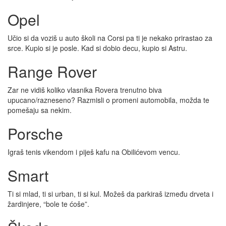
Opel
Učio si da voziš u auto školi na Corsi pa ti je nekako prirastao za
srce. Kupio si je posle. Kad si dobio decu, kupio si Astru.
Range Rover
Zar ne vidiš koliko vlasnika Rovera trenutno biva
upucano/razneseno? Razmisli o promeni automobila, možda te
pomešaju sa nekim.
Porsche
Igraš tenis vikendom i piješ kafu na Obilićevom vencu.
Smart
Ti si mlad, ti si urban, ti si kul. Možeš da parkiraš između drveta i
žardinjere, “bole te ćoše”.