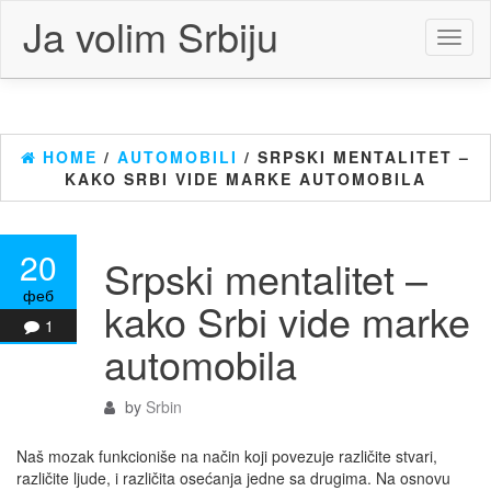
Skip
Ja volim Srbiju
to
Toggl
the
naviga
content
HOME
/
AUTOMOBILI
/ SRPSKI MENTALITET –
KAKO SRBI VIDE MARKE AUTOMOBILA
20
Srpski mentalitet –
феб
kako Srbi vide marke
1
automobila
by
Srbin
Naš mozak funkcioniše na način koji povezuje različite stvari,
različite ljude, i različita osećanja jedne sa drugima. Na osnovu