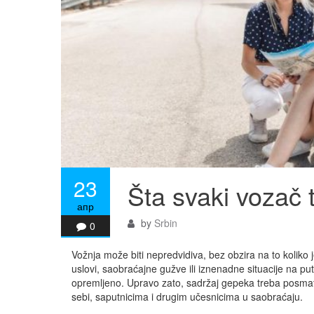
23
Šta svaki vozač
апр
by
Srbin
0
Vožnja može biti nepredvidiva, bez obzira na to koliko 
uslovi, saobraćajne gužve ili iznenadne situacije na put
opremljeno. Upravo zato, sadržaj gepeka treba posmat
sebi, saputnicima i drugim učesnicima u saobraćaju.