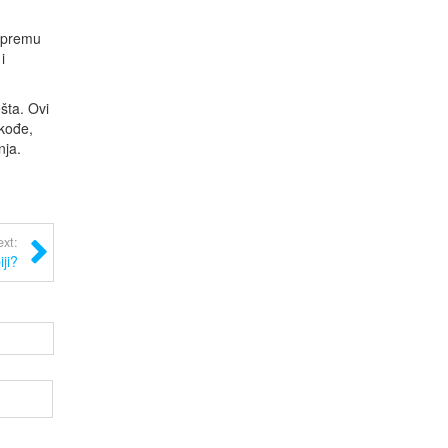
.
 opremu
i
šta. Ovi
akođe,
nja.
xt:
iji?