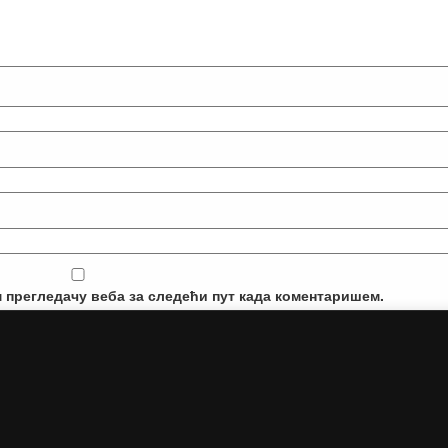
м прегледачу веба за следећи пут када коментаришем.
 POWERED BY
WORDPRESS
|
THEME:
CONNECT
BY T