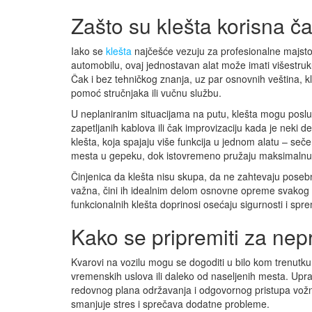
Zašto su klešta korisna ča
Iako se
klešta
najčešće vezuju za profesionalne majsto
automobilu, ovaj jednostavan alat može imati višestruku 
Čak i bez tehničkog znanja, uz par osnovnih veština, 
pomoć stručnjaka ili vučnu službu.
U neplaniranim situacijama na putu, klešta mogu posluž
zapetljanih kablova ili čak improvizaciju kada je neki
klešta, koja spajaju više funkcija u jednom alatu – s
mesta u gepeku, dok istovremeno pružaju maksimalnu p
Činjenica da klešta nisu skupa, da ne zahtevaju poseb
važna, čini ih idealnim delom osnovne opreme svakog au
funkcionalnih klešta doprinosi osećaju sigurnosti i spr
Kako se pripremiti za ne
Kvarovi na vozilu mogu se dogoditi u bilo kom trenutk
vremenskih uslova ili daleko od naseljenih mesta. Upra
redovnog plana održavanja i odgovornog pristupa vož
smanjuje stres i sprečava dodatne probleme.