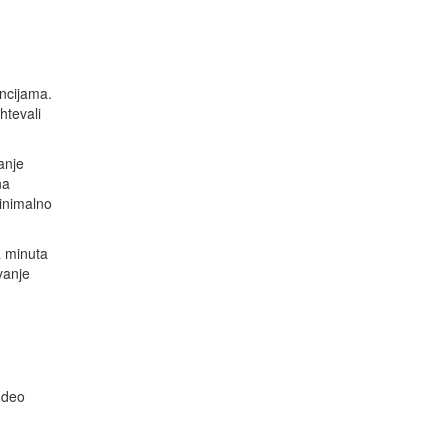
encijama.
htevali
anje
na
minimalno
a minuta
vanje
 deo