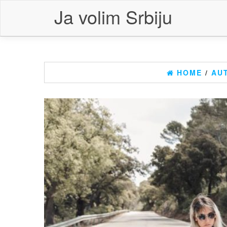
Skip
Ja volim Srbiju
to
the
content
HOME
/
AU