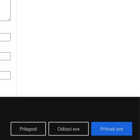
Prilagodi
Odbaci sve
Prihvati sve
HEMES4WP