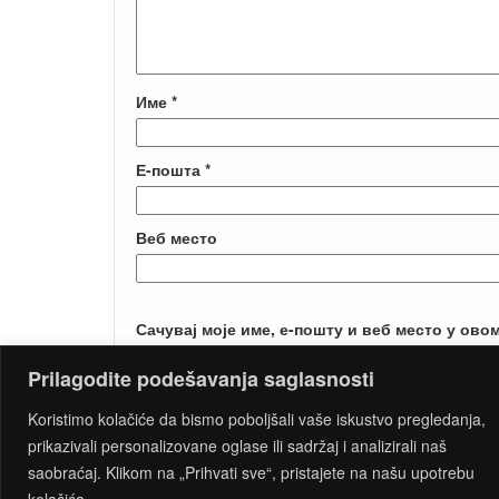
Име
*
Е-пошта
*
Веб место
Сачувај моје име, е-пошту и веб место у ово
Prilagodite podešavanja saglasnosti
Koristimo kolačiće da bismo poboljšali vaše iskustvo pregledanja,
prikazivali personalizovane oglase ili sadržaj i analizirali naš
saobraćaj. Klikom na „Prihvati sve“, pristajete na našu upotrebu
PROUDLY
kolačića.