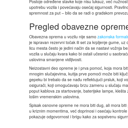
Postoje određene stavke koje nisu luksuz, već nužnost
upotrebu vozila i povećavaju osećaj sigurnosti. Pravi
spremnost za put – bilo da se radi o gradskom prevozu,
Pregled obavezne opreme
Obavezna oprema u vozilu nije samo
zakonska formal
je ispravan rezervni točak ili set za krpljenje gume, 
licu mesta često je jedini način da se nastavi vožnja be
vozila u slučaju kvara kako bi ostali učesnici u saobraća
uslovima smanjene vidljivosti.
Neizostavni deo opreme je i prva pomoć, koja mora bit
mnogim slučajevima, kutija prve pomoći može biti klj
gepeku bi trebalo da se nađu reflektujući prsluk, koji vo
osigurači, koji omogućavaju brzu zamenu u slučaju ma
poput kablova za startovanje, baterijske lampe, klešta 
lošim vremenskim uslovima.
Spisak osnovne opreme ne mora biti dug, ali mora biti
u kriznim momentima, već doprinosi i osećaju kontrole
pokazuje odgovornost i brigu kako za sopstvenu sigurno