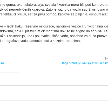
anje guma, akumulatora, ulja, svetala i kočnica mora biti pod kontrolom
izik od nepredviđenih kvarova. Zato je važno da vozilo sadrži osnovnu
reflektujući prsluk, set za prvu pomoć, kablove za paljenje, osnovni alat 
e – izolir traku, rezervne osigurače, najlonske vezice i funkcionalna kle
blovima, cevi ili plastičnim elementima dok se ne stigne do servisa. T
užbi i asistencija, kao i pokrivača i flaše vode, posebno za duža putova
i omogućava veću samostalnost u kriznim trenucima.
Ne
 sa
Koji biznis je najisplativiji u Srb