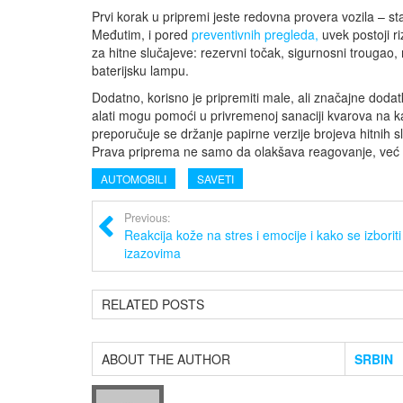
Prvi korak u pripremi jeste redovna provera vozila – st
Međutim, i pored
preventivnih pregleda,
uvek postoji r
za hitne slučajeve: rezervni točak, sigurnosni trougao, 
baterijsku lampu.
Dodatno, korisno je pripremiti male, ali značajne dodatk
alati mogu pomoći u privremenoj sanaciji kvarova na ka
preporučuje se držanje papirne verzije brojeva hitnih sl
Prava priprema ne samo da olakšava reagovanje, već 
AUTOMOBILI
SAVETI
Previous:
Reakcija kože na stres i emocije i kako se izboriti
izazovima
RELATED POSTS
ABOUT THE AUTHOR
SRBIN