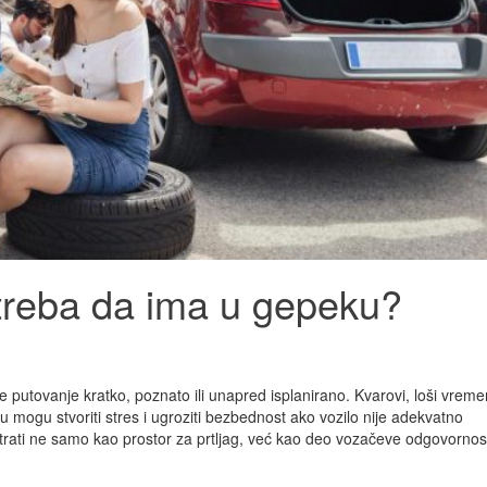
 treba da ima u gepeku?
je putovanje kratko, poznato ili unapred isplanirano. Kvarovi, loši vreme
u mogu stvoriti stres i ugroziti bezbednost ako vozilo nije adekvatno
rati ne samo kao prostor za prtljag, već kao deo vozačeve odgovornos