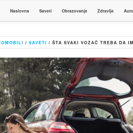
Naslovna
Saveti
Obrazovanje
Zdravlje
Auto
TOMOBILI
/
SAVETI
/ ŠTA SVAKI VOZAČ TREBA DA I