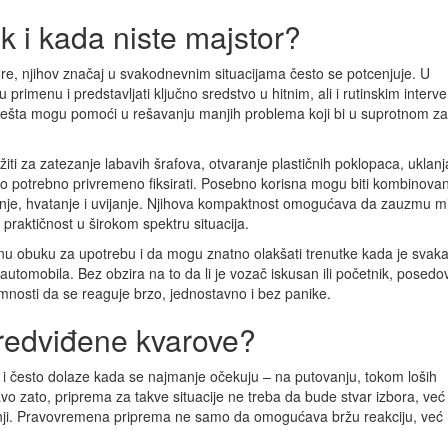
k i kada niste majstor?
re, njihov značaj u svakodnevnim situacijama često se potcenjuje. U
primenu i predstavljati ključno sredstvo u hitnim, ali i rutinskim interv
klešta mogu pomoći u rešavanju manjih problema koji bi u suprotnom za
iti za zatezanje labavih šrafova, otvaranje plastičnih poklopaca, uklanj
 deo potrebno privremeno fiksirati. Posebno korisna mogu biti kombinova
ečenje, hvatanje i uvijanje. Njihova kompaktnost omogućava da zauzmu 
raktičnost u širokom spektru situacija.
nu obuku za upotrebu i da mogu znatno olakšati trenutke kada je svak
tomobila. Bez obzira na to da li je vozač iskusan ili početnik, posedo
emnosti da se reaguje brzo, jednostavno i bez panike.
predviđene kvarove?
u i često dolaze kada se najmanje očekuju – na putovanju, tokom loših
vo zato, priprema za takve situacije ne treba da bude stvar izbora, već
nji. Pravovremena priprema ne samo da omogućava bržu reakciju, već