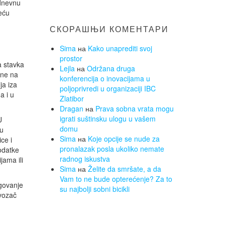
odnevnu
eću
СКОРАШЊИ КОМЕНТАРИ
Sima
на
Kako unaprediti svoj
prostor
a stavka
Lejla
на
Održana druga
ene na
konferencija o inovacijama u
ja iza
poljoprivredi u organizaciji IBC
a i u
Zlatibor
Dragan
на
Prava sobna vrata mogu
igrati suštinsku ulogu u vašem
U
domu
 u
Sima
на
Koje opcije se nude za
ce i
pronalazak posla ukoliko nemate
odatke
radnog iskustva
jama ili
Sima
на
Želite da smršate, a da
Vam to ne bude opterećenje? Za to
agovanje
su najbolji sobni bicikli
 vozač