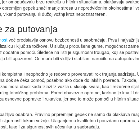
, jer omogućavaju brzu reakciju u hitnim situacijama, olakšavaju svak
lno opremljen gepek znači manje stresa u nepredviđenim okolnostima i v
 vikend putovanju ili dužoj vožnji kroz nepoznat teren.
 za putovanja
nost
već predstavlja osnovu bezbednosti u saobraćaju. Prva i najvažnij
uz dizalicu i ključ za točkove. U slučaju probušene gume, mogućnost zam
z dodatne pomoći. Sledeće na listi je sigurnosni trougao, koji se postavl
ju bili upozoreni. On mora biti vidljiv i stabilan, naročito na autoputevim
i kompletna i neophodno je redovno proveravati rok trajanja sadržaja. 
učna dok se čeka pomoć, posebno ako dođe do lakših povreda. Takođe,
zač mora obući kada izlazi iz vozila u slučaju kvara, kao i rezervne sijali
njeg tehničkog problema. Pored obavezne opreme, korisno je imati i d
za osnovne popravke i rukavica, jer sve to može pomoći u hitnim situaci
 pažljivo odabran. Pravilno pripremljen gepek ne samo da olakšava re
 i sigurnosti tokom vožnje. Ulaganjem u kvalitetnu i pouzdanu opremu,
st, tako i za sigurnost svih učesnika u saobraćaju.