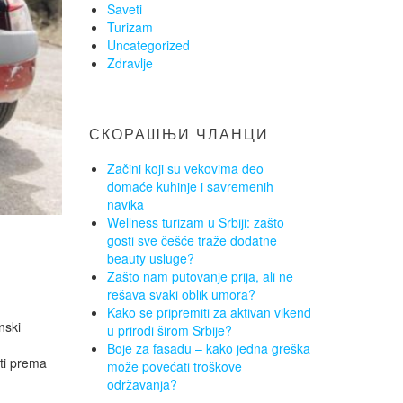
Saveti
Turizam
Uncategorized
Zdravlje
СКОРАШЊИ ЧЛАНЦИ
Začini koji su vekovima deo
domaće kuhinje i savremenih
navika
Wellness turizam u Srbiji: zašto
gosti sve češće traže dodatne
beauty usluge?
Zašto nam putovanje prija, ali ne
rešava svaki oblik umora?
Kako se pripremiti za aktivan vikend
nski
u prirodi širom Srbije?
Boje za fasadu – kako jedna greška
ti prema
može povećati troškove
održavanja?