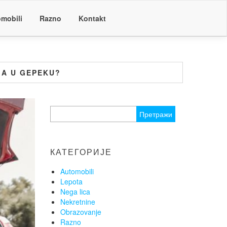
mobili
Razno
Kontakt
MA U GEPEKU?
Претрага
за:
КАТЕГОРИЈЕ
Automobili
Lepota
Nega lica
Nekretnine
Obrazovanje
Razno